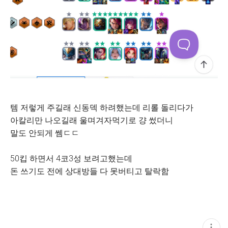
템 저렇게 주길래 신동덱 하려했는데 리롤 돌리다가
아칼리만 나오길래 울며겨자먹기로 걍 썼더니
말도 안되게 쎔ㄷㄷ
50킵 하면서 4코3성 보려고했는데
돈 쓰기도 전에 상대방들 다 못버티고 탈락함
현