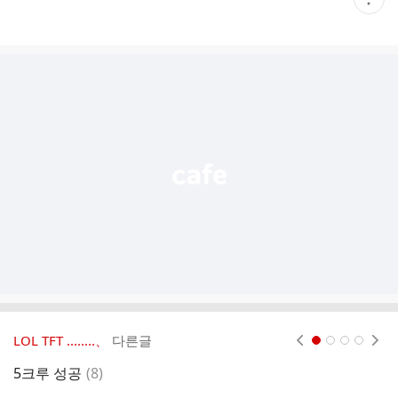
재
게
시
글
추
가
기
능
열
기
LOL TFT ‥‥‥‥、
다른글
현재페이지 1
2
3
4
댓
5크루 성공
(
8
)
o
글