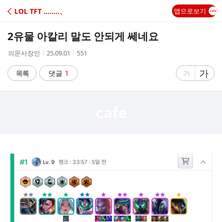
C
LOL TFT ‥‥‥‥、
앱으로보기
A
2유물 아칼리 말도 안되게 쎄네요
F
작
작
조
의문사장인
25.09.01
551
성
성
회
E
자
시
수
글
가
글
목록
댓글
1
가
간
자
자
크
크
기
기
크
작
게
게