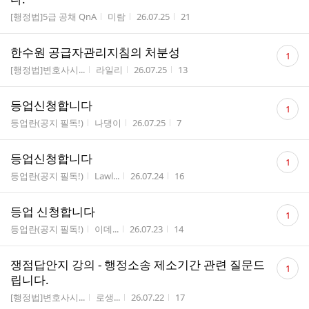
수
게시판명
작성자
작성시간
조회수
[행정법]5급 공채 QnA
미람
26.07.25
21
댓
한수원 공급자관리지침의 처분성
1
글
게시판명
작성자
작성시간
조회수
[행정법]변호사시...
라일리
26.07.25
13
수
댓
등업신청합니다
1
글
게시판명
작성자
작성시간
조회수
등업란(공지 필독!)
나댕이
26.07.25
7
수
댓
등업신청합니다
1
글
게시판명
작성자
작성시간
조회수
등업란(공지 필독!)
Lawl...
26.07.24
16
수
댓
등업 신청합니다
1
글
게시판명
작성자
작성시간
조회수
등업란(공지 필독!)
이데...
26.07.23
14
수
댓
쟁점답안지 강의 - 행정소송 제소기간 관련 질문드
1
글
립니다.
수
게시판명
작성자
작성시간
조회수
[행정법]변호사시...
로생...
26.07.22
17