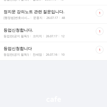
수
댓
정지문 강의노트 관련 질문입니다.
1
글
게시판명
작성자
작성시간
조회수
[행정법]변호사시...
문풍지
26.07.17
48
수
댓
등업신청합니다.
1
글
게시판명
작성자
작성시간
조회수
등업란(공지 필독!)
크치치
26.07.17
12
수
댓
등업신청합니다
1
글
게시판명
작성자
작성시간
조회수
등업란(공지 필독!)
찬세맘
26.07.16
10
수