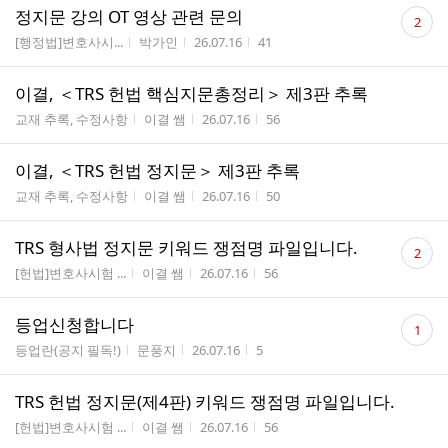
댓
정지문 강의 OT 영상 관련 문의
2
글
게시판명
작성자
작성시간
조회수
[행정법]변호사시...
박가인
26.07.16
41
수
이결, ＜TRS 헌법 핵심지문총정리＞ 제3판 추록
게시판명
작성자
작성시간
조회수
교재 추록, 수정사항
이결 쌤
26.07.16
56
이결, ＜TRS 헌법 정지문＞ 제3판 추록
게시판명
작성자
작성시간
조회수
교재 추록, 수정사항
이결 쌤
26.07.16
50
댓
TRS 형사법 정지문 키워드 쟁점명 파일입니다.
2
글
게시판명
작성자
작성시간
조회수
[헌법]변호사시험 ...
이결 쌤
26.07.16
56
수
댓
등업신청합니다
1
글
게시판명
작성자
작성시간
조회수
등업란(공지 필독!)
문풍지
26.07.16
5
수
TRS 헌법 정지문(제4판) 키워드 쟁점명 파일입니다.
게시판명
작성자
작성시간
조회수
[헌법]변호사시험 ...
이결 쌤
26.07.16
56