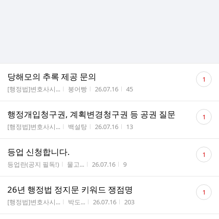
댓
당해모의 추록 제공 문의
1
글
게시판명
작성자
작성시간
조회수
[행정법]변호사시...
붕어빵
26.07.16
45
수
댓
행정개입청구권, 계획변경청구권 등 공권 질문
1
글
게시판명
작성자
작성시간
조회수
[행정법]변호사시...
백설탕
26.07.16
13
수
댓
등업 신청합니다.
1
글
게시판명
작성자
작성시간
조회수
등업란(공지 필독!)
물고...
26.07.16
9
수
댓
26년 행정법 정지문 키워드 쟁점명
1
글
게시판명
작성자
작성시간
조회수
[행정법]변호사시...
박도...
26.07.16
203
수