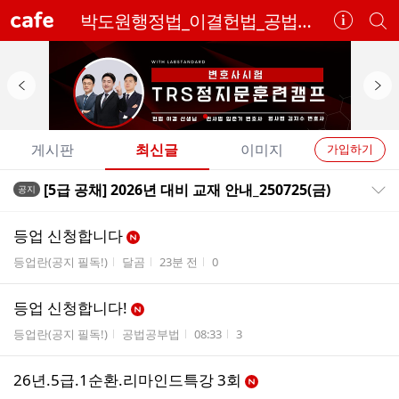
cafe
박도원행정법_이결헌법_공법연구소(TRS-edu)
카
개
페
별
정
카
보
페
보
검
이
다
기
색
전
음
개
배
배
게시판
최신글
이미지
가입하기
너
너
별
전
전
[5급 공채] 2026년 대비 교재 안내_250725(금)
공지
카
공지목록 펼치기/접기
체
체
페
글
글
등업 신청합니다
리
메
게시판명
작성자
작성시간
조회수
등업란(공지 필독!)
달곰
23분 전
0
스
뉴
트
등업 신청합니다!
게시판명
작성자
작성시간
조회수
등업란(공지 필독!)
공법공부법
08:33
3
26년.5급.1순환.리마인드특강 3회