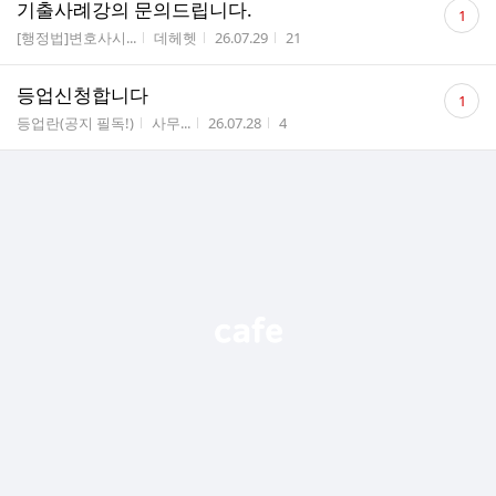
댓
기출사례강의 문의드립니다.
1
글
게시판명
작성자
작성시간
조회수
[행정법]변호사시...
데헤헷
26.07.29
21
수
댓
등업신청합니다
1
글
게시판명
작성자
작성시간
조회수
등업란(공지 필독!)
사무...
26.07.28
4
수