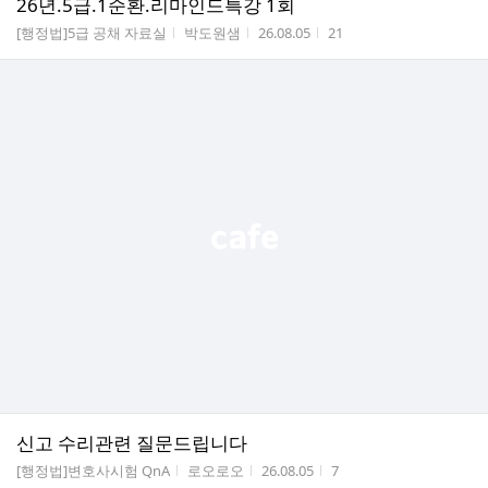
26년.5급.1순환.리마인드특강 1회
게시판명
작성자
작성시간
조회수
[행정법]5급 공채 자료실
박도원샘
26.08.05
21
신고 수리관련 질문드립니다
게시판명
작성자
작성시간
조회수
[행정법]변호사시험 QnA
로오로오
26.08.05
7