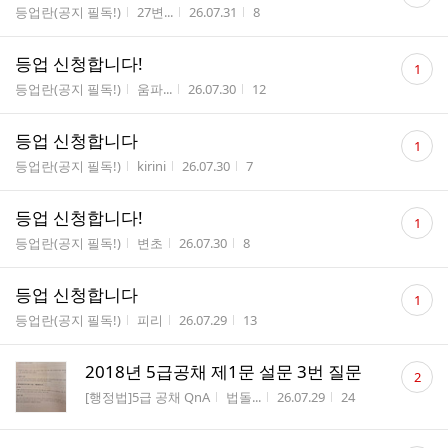
글
게시판명
작성자
작성시간
조회수
등업란(공지 필독!)
27변...
26.07.31
8
수
댓
등업 신청합니다!
1
글
게시판명
작성자
작성시간
조회수
등업란(공지 필독!)
움파...
26.07.30
12
수
댓
등업 신청합니다
1
글
게시판명
작성자
작성시간
조회수
등업란(공지 필독!)
kirini
26.07.30
7
수
댓
등업 신청합니다!
1
글
게시판명
작성자
작성시간
조회수
등업란(공지 필독!)
변초
26.07.30
8
수
댓
등업 신청합니다
1
글
게시판명
작성자
작성시간
조회수
등업란(공지 필독!)
피리
26.07.29
13
수
댓
2018년 5급공채 제1문 설문 3번 질문
2
글
게시판명
작성자
작성시간
조회수
[행정법]5급 공채 QnA
법돌...
26.07.29
24
수