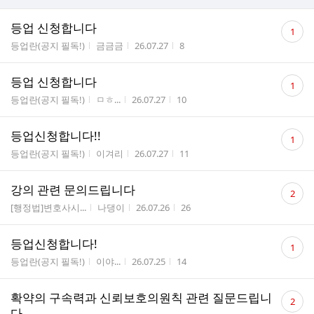
댓
등업 신청합니다
1
글
게시판명
작성자
작성시간
조회수
등업란(공지 필독!)
금금금
26.07.27
8
수
댓
등업 신청합니다
1
글
게시판명
작성자
작성시간
조회수
등업란(공지 필독!)
ㅁㅎ...
26.07.27
10
수
댓
등업신청합니다!!
1
글
게시판명
작성자
작성시간
조회수
등업란(공지 필독!)
이겨리
26.07.27
11
수
댓
강의 관련 문의드립니다
2
글
게시판명
작성자
작성시간
조회수
[행정법]변호사시...
나댕이
26.07.26
26
수
댓
등업신청합니다!
1
글
게시판명
작성자
작성시간
조회수
등업란(공지 필독!)
이야...
26.07.25
14
수
댓
확약의 구속력과 신뢰보호의원칙 관련 질문드립니
2
글
다.