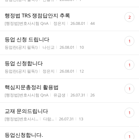
수
댓
행정법 TRS 쟁점답안지 추록
2
글
게시판명
작성자
작성시간
조회수
[행정법]변호사시험 QnA
정은지
26.08.01
44
수
댓
등업 신청 드립니다
1
글
게시판명
작성자
작성시간
조회수
등업란(공지 필독!)
나신교
26.08.01
10
수
댓
등업 신청합니다
1
글
게시판명
작성자
작성시간
조회수
등업란(공지 필독!)
정은지
26.08.01
12
수
댓
핵심지문총정리 활용법
1
글
게시판명
작성자
작성시간
조회수
[행정법]변호사시험 QnA
유급생
26.07.31
26
수
댓
교재 문의드립니다
1
글
게시판명
작성자
작성시간
조회수
[행정법]변호사시...
다람...
26.07.31
13
수
댓
등업신청합니다.
1