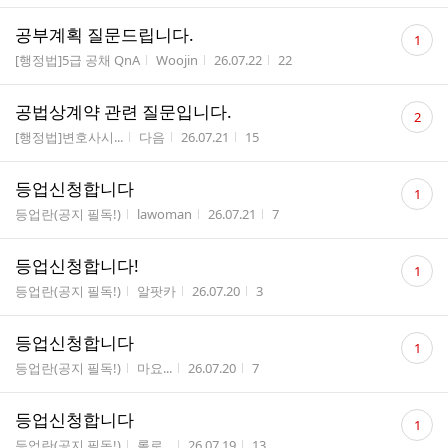
댓
공부계획 질문드립니다.
1
글
게시판명
작성자
작성시간
조회수
[행정법]5급 공채 QnA
Woojin
26.07.22
22
수
댓
공법상계약 관련 질문입니다.
2
글
게시판명
작성자
작성시간
조회수
[행정법]변호사시...
다음
26.07.21
15
수
댓
등업신청합니다
1
글
게시판명
작성자
작성시간
조회수
등업란(공지 필독!)
lawoman
26.07.21
7
수
댓
등업신청합니다!
1
글
게시판명
작성자
작성시간
조회수
등업란(공지 필독!)
알팟카
26.07.20
3
수
댓
등업신청합니다
1
글
게시판명
작성자
작성시간
조회수
등업란(공지 필독!)
마요...
26.07.20
7
수
댓
등업신청합니다
1
글
게시판명
작성자
작성시간
조회수
등업란(공지 필독!)
롤로...
26.07.19
13