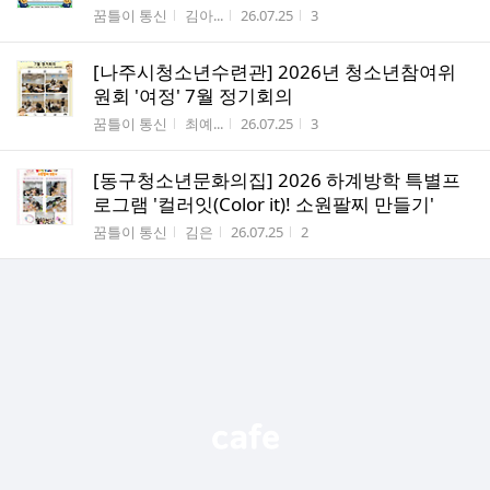
게시판명
작성자
작성시간
조회수
꿈틀이 통신
김아...
26.07.25
3
[나주시청소년수련관] 2026년 청소년참여위
원회 '여정' 7월 정기회의
게시판명
작성자
작성시간
조회수
꿈틀이 통신
최예...
26.07.25
3
[동구청소년문화의집] 2026 하계방학 특별프
로그램 '컬러잇(Color it)! 소원팔찌 만들기'
게시판명
작성자
작성시간
조회수
꿈틀이 통신
김은
26.07.25
2