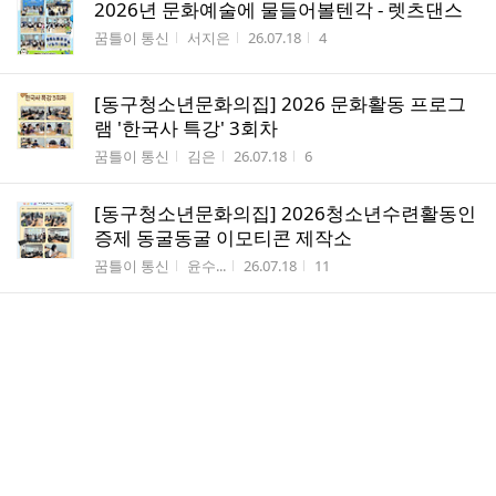
2026년 문화예술에 물들어볼텐각 - 렛츠댄스
게시판명
작성자
작성시간
조회수
꿈틀이 통신
서지은
26.07.18
4
[동구청소년문화의집] 2026 문화활동 프로그
램 '한국사 특강' 3회차
게시판명
작성자
작성시간
조회수
꿈틀이 통신
김은
26.07.18
6
[동구청소년문화의집] 2026청소년수련활동인
증제 동굴동굴 이모티콘 제작소
게시판명
작성자
작성시간
조회수
꿈틀이 통신
윤수...
26.07.18
11
[나주시청소년수련관] 7월 특별 이벤트 프로그
램 "수련관 탐험! 기관과 친해지기"
게시판명
작성자
작성시간
조회수
꿈틀이 통신
유승...
26.07.18
2
[나주시청소년수련관] 몸으로RE:플레이 2탄
게시판명
작성자
작성시간
조회수
꿈틀이 통신
로미
26.07.18
3