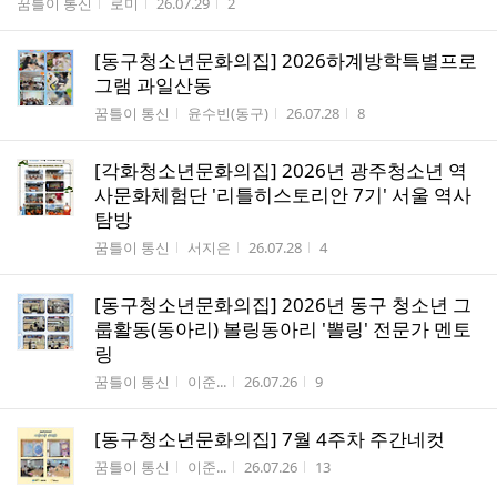
게시판명
작성자
작성시간
조회수
꿈틀이 통신
로미
26.07.29
2
[동구청소년문화의집] 2026하계방학특별프로
그램 과일산동
게시판명
작성자
작성시간
조회수
꿈틀이 통신
윤수빈(동구)
26.07.28
8
[각화청소년문화의집] 2026년 광주청소년 역
사문화체험단 '리틀히스토리안 7기' 서울 역사
탐방
게시판명
작성자
작성시간
조회수
꿈틀이 통신
서지은
26.07.28
4
[동구청소년문화의집] 2026년 동구 청소년 그
룹활동(동아리) 볼링동아리 '뽈링' 전문가 멘토
링
게시판명
작성자
작성시간
조회수
꿈틀이 통신
이준...
26.07.26
9
[동구청소년문화의집] 7월 4주차 주간네컷
게시판명
작성자
작성시간
조회수
꿈틀이 통신
이준...
26.07.26
13