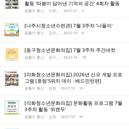
활동 '따봉이 담아낸 기억의 공간' 4회차 활동
게시판명
작성자
작성시간
조회수
꿈틀이 통신
이준...
26.07.21
5
[나주시청소년수련관] 7월 3주차 '나들이'
게시판명
작성자
작성시간
조회수
꿈틀이 통신
김아...
26.07.19
6
[동구청소년문화의집] 7월 3주차 주간네컷
게시판명
작성자
작성시간
조회수
꿈틀이 통신
윤수...
26.07.19
18
[각화청소년문화의집] 2026년 신규 개발 프로
그램 [호랑'S위치 데이 - 배드민턴편]
게시판명
작성자
작성시간
조회수
꿈틀이 통신
김현
26.07.18
10
[각화청소년문화의집] 문화활동 프로그램 7월
3주차 활동 '위캔두'
게시판명
작성자
작성시간
조회수
꿈틀이 통신
김현
26.07.18
41