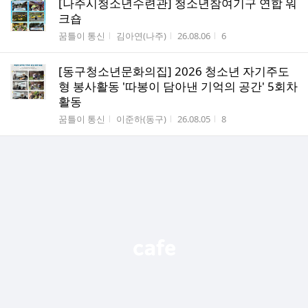
[나주시청소년수련관] 청소년참여기구 연합 워
크숍
게시판명
작성자
작성시간
조회수
꿈틀이 통신
김아연(나주)
26.08.06
6
[동구청소년문화의집] 2026 청소년 자기주도
형 봉사활동 '따봉이 담아낸 기억의 공간' 5회차
활동
게시판명
작성자
작성시간
조회수
꿈틀이 통신
이준하(동구)
26.08.05
8