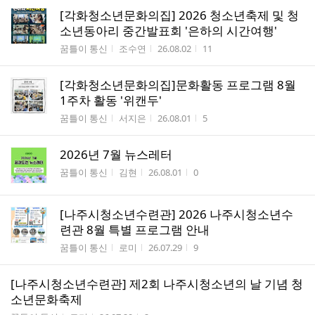
[각화청소년문화의집] 2026 청소년축제 및 청
소년동아리 중간발표회 '은하의 시간여행'
게시판명
작성자
작성시간
조회수
꿈틀이 통신
조수연
26.08.02
11
[각화청소년문화의집]문화활동 프로그램 8월
1주차 활동 '위캔두'
게시판명
작성자
작성시간
조회수
꿈틀이 통신
서지은
26.08.01
5
2026년 7월 뉴스레터
게시판명
작성자
작성시간
조회수
꿈틀이 통신
김현
26.08.01
0
[나주시청소년수련관] 2026 나주시청소년수
련관 8월 특별 프로그램 안내
게시판명
작성자
작성시간
조회수
꿈틀이 통신
로미
26.07.29
9
[나주시청소년수련관] 제2회 나주시청소년의 날 기념 청
소년문화축제