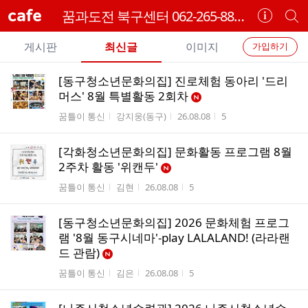
cafe
꿈과도전 북구센터 062-265-8899
카
개
페
별
개
정
카
게시판
최신글
이미지
가입하기
보
별
페
전
전
보
검
[동구청소년문화의집] 진로체험 동아리 '드리
카
체
기
색
체
머스' 8월 특별활동 2회차
페
글
글
게시판명
작성자
작성시간
조회수
꿈틀이 통신
강지웅(동구)
26.08.08
5
리
메
스
뉴
[각화청소년문화의집] 문화활동 프로그램 8월
트
2주차 활동 '위캔두'
게시판명
작성자
작성시간
조회수
꿈틀이 통신
김현
26.08.08
5
[동구청소년문화의집] 2026 문화체험 프로그
램 '8월 동구시네마'-play LALALAND! (라라랜
드 관람)
게시판명
작성자
작성시간
조회수
꿈틀이 통신
김은
26.08.08
5