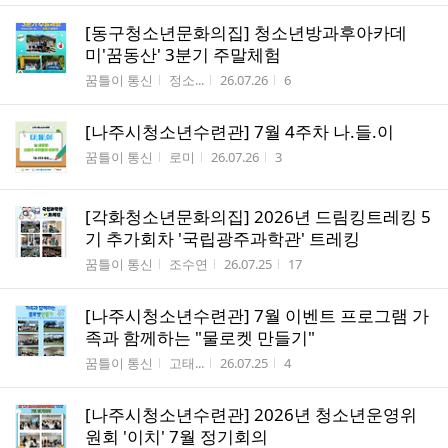
[동구청소년문화의집] 청소년방과후아카데
미'꿈동산' 3분기 주말체험
게시판명
작성자
작성시간
조회수
꿈틀이 통신
정소...
26.07.26
6
[나주시청소년수련관] 7월 4주차 나.들.이
게시판명
작성자
작성시간
조회수
꿈틀이 통신
로미
26.07.26
3
[각화청소년문화의집] 2026년 드림킹트레킹 5
기 추가회차 '국립광주과학관' 트레킹
게시판명
작성자
작성시간
조회수
꿈틀이 통신
조수연
26.07.25
17
[나주시청소년수련관] 7월 이벤트 프로그램 가
족과 함께하는 "물로켓 만들기"
게시판명
작성자
작성시간
조회수
꿈틀이 통신
고태...
26.07.25
4
[나주시청소년수련관] 2026년 청소년운영위
원회 '이치' 7월 정기회의