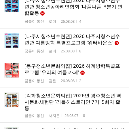
[나주시청소년수련관] 2026 나주시청소년수
련관 청소년동아리연합회 '나풀나풀' 3분기 연
합활동
게시판명
작성자
작성시간
조회수
꿈틀이 통신
로미
26.08.08
4
[나주시청소년수련관] 2026 나주시청소년수
련관 여름방학 특별프로그램 '워터바운스'
게시판명
작성자
작성시간
조회수
꿈틀이 통신
로미
26.08.08
8
[동구청소년문화의집] 2026 하계방학특별프
로그램 '우리의 여름 카페'
게시판명
작성자
작성시간
조회수
꿈틀이 통신
김은
26.08.08
2
[각화청소년문화의집] 2026년 광주청소년 역
사문화체험단 '리틀히스토리안 7기' 5회차 활
동
게시판명
작성자
작성시간
조회수
꿈틀이 통신
서지은
26.08.07
8