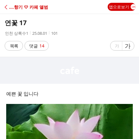
C
‥‥향기 ♡ 카페 앨범
앱으로보기
A
연꽃 17
F
작
작
조
인천 상록수1
25.08.01
101
성
성
회
E
자
시
수
글
가
글
목록
댓글
14
가
간
자
자
크
크
기
기
크
작
게
게
예쁜 꽃 입니다