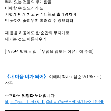
뿌리 있는 것들의 우매함을
이해할 수 있으리라 또
저렇게 번개 치고 광기
狂氣
로 흘러넘쳐야
먼 곳까지 꽃피우며 흘러갈 수 있으리라
제 몸을 허공에도 한 순간의 무지개로
내거는 것도 아름다우리
[1996년 발표 시집 「무덤을 맴도는 이유」에 수록]
《내 마음 비가 되어》
이애리 작사 / 심순보(1957 ~ )
작곡
소프라노
임청화
노래입니다.
https://youtu.be/hQU_Kp0sUwo?si=BMHDMZUsH3JrSR4F