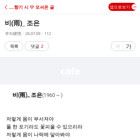
C
‥‥향기 시 ♡ 모셔온 글
앱으로보기
A
비(雨)_ 조은
F
작
작
조
루히嵝怬
26.07.09
112
성
성
회
E
자
시
수
글
가
글
목록
댓글
2
가
간
자
자
크
크
기
기
크
작
게
게
비(雨)_ 조은
(1960 ~ )
저렇게 몸이 부서져야
풀 한 포기라도 꽃피울 수 있으리라
저렇게 몸이 나락에 닿아봐야