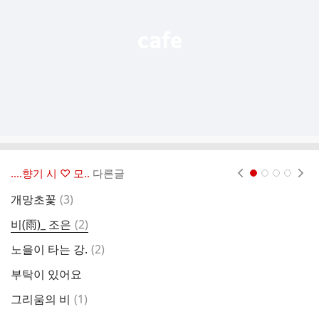
기
‥‥향기 시 ♡ 모..
다른글
현재페이지 1
2
3
4
댓
개망초꽃
(
3
)
여
글
댓
비(雨)_ 조은
(
2
)
세
글
댓
노을이 타는 강.
(
2
)
그
글
부탁이 있어요
족
댓
그리움의 비
(
1
)
언
글