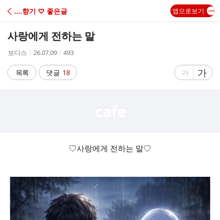
C
‥‥향기 ♡ 좋은글
앱으로보기
A
사랑에게 전하는 말
F
작
작
조
보디스
26.07.09
493
성
성
회
E
자
시
수
글
가
글
목록
댓글
18
가
간
자
자
크
크
기
기
크
작
게
게
♡사랑에게 전하는 말♡