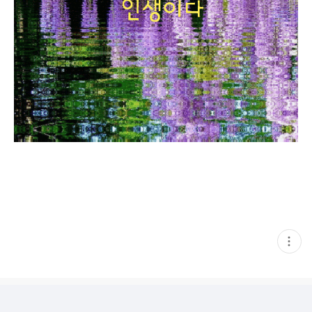
현
재
게
시
글
추
가