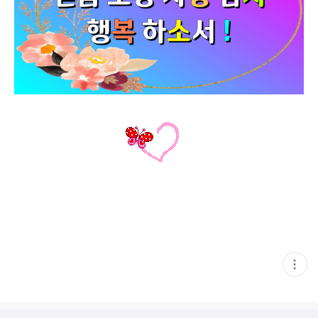
현
재
게
시
글
추