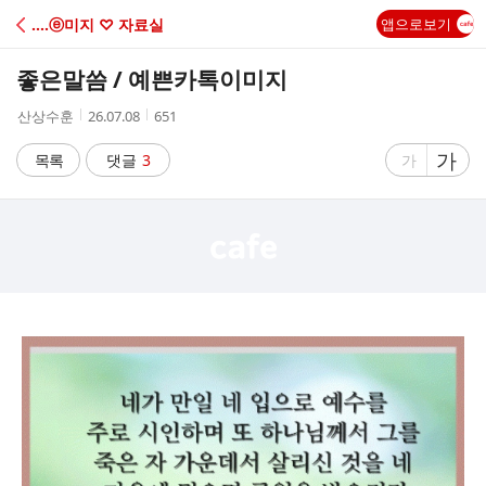
C
‥‥ⓔ미지 ♡ 자료실
앱으로보기
A
좋은말씀 / 예쁜카톡이미지
F
작
작
조
산상수훈
26.07.08
651
성
성
회
E
자
시
수
글
가
글
목록
댓글
3
가
간
자
자
크
크
기
기
크
작
게
게