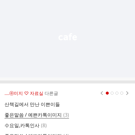
가
기
능
열
기
‥‥ⓔ미지 ♡ 자료실
다른글
현재페이지 1
2
3
4
산책길에서 만난 이쁜이들
댓
좋은말씀 / 예쁜카톡이미지
(
3
)
좋
글
댓
수요일,카톡인사
(
8
)
글