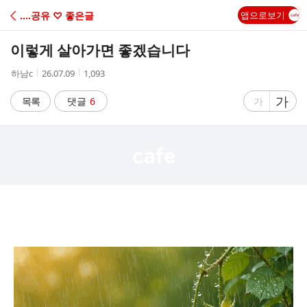
C
‥‥공유 ♡ 좋은글
앱으로보기
A
이렇게 살아가면 좋겠습니다
F
작
작
조
하남c
26.07.09
1,093
성
성
회
E
자
시
수
글
가
글
목록
댓글
6
가
간
자
자
크
크
기
기
크
작
게
게