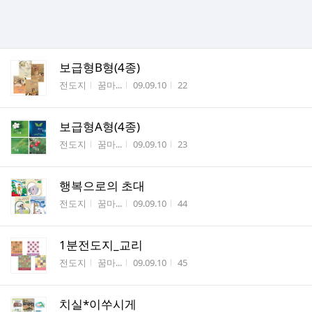
보급형B형(4종)
게시판명
작성자
작성시간
조회수
전도지
꿈마...
09.09.10
22
보급형A형(4종)
게시판명
작성자
작성시간
조회수
전도지
꿈마...
09.09.10
23
행복으로의 초대
게시판명
작성자
작성시간
조회수
전도지
꿈마...
09.09.10
44
1분전도지_교리
게시판명
작성자
작성시간
조회수
전도지
꿈마...
09.09.10
45
치실*이쑤시게