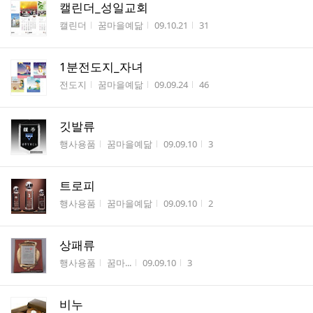
캘린더_성일교회
게시판명
작성자
작성시간
조회수
캘린더
꿈마을예닮
09.10.21
31
1분전도지_자녀
게시판명
작성자
작성시간
조회수
전도지
꿈마을예닮
09.09.24
46
깃발류
게시판명
작성자
작성시간
조회수
행사용품
꿈마을예닮
09.09.10
3
트로피
게시판명
작성자
작성시간
조회수
행사용품
꿈마을예닮
09.09.10
2
상패류
게시판명
작성자
작성시간
조회수
행사용품
꿈마...
09.09.10
3
비누