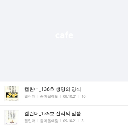
캘린더_136호 생명의 양식
게시판명
작성자
작성시간
조회수
캘린더
꿈마을예닮
09.10.21
10
캘린더_135호 진리의 말씀
게시판명
작성자
작성시간
조회수
캘린더
꿈마을예닮
09.10.21
3