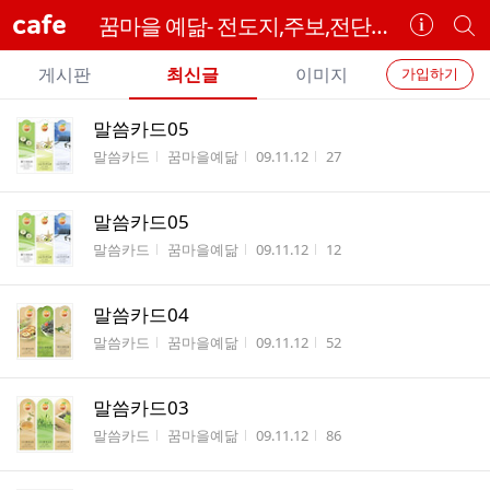
cafe
꿈마을 예닮- 전도지,주보,전단,행사용품 제작
카
개
페
별
개
정
카
게시판
최신글
이미지
가입하기
보
별
페
전
전
보
검
말씀카드05
카
체
기
색
체
게시판명
작성자
작성시간
조회수
말씀카드
꿈마을예닮
09.11.12
27
페
글
글
리
메
스
말씀카드05
뉴
트
게시판명
작성자
작성시간
조회수
말씀카드
꿈마을예닮
09.11.12
12
말씀카드04
게시판명
작성자
작성시간
조회수
말씀카드
꿈마을예닮
09.11.12
52
말씀카드03
게시판명
작성자
작성시간
조회수
말씀카드
꿈마을예닮
09.11.12
86