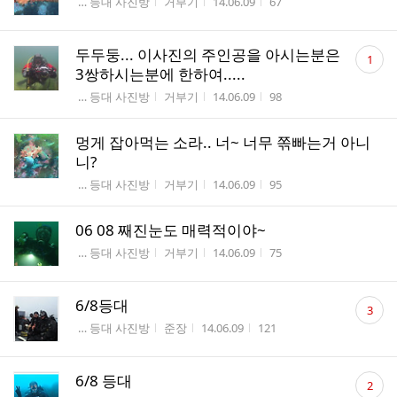
게시판명
작성자
작성시간
조회수
 … 등대 사진방
거부기
14.06.09
67
수
댓
두두둥... 이사진의 주인공을 아시는분은
1
글
3쌍하시는분에 한하여.....
수
게시판명
작성자
작성시간
조회수
 … 등대 사진방
거부기
14.06.09
98
멍게 잡아먹는 소라.. 너~ 너무 쪾빠는거 아니
니?
게시판명
작성자
작성시간
조회수
 … 등대 사진방
거부기
14.06.09
95
06 08 째진눈도 매력적이야~
게시판명
작성자
작성시간
조회수
 … 등대 사진방
거부기
14.06.09
75
댓
6/8등대
3
글
게시판명
작성자
작성시간
조회수
 … 등대 사진방
준장
14.06.09
121
수
댓
6/8 등대
2
글