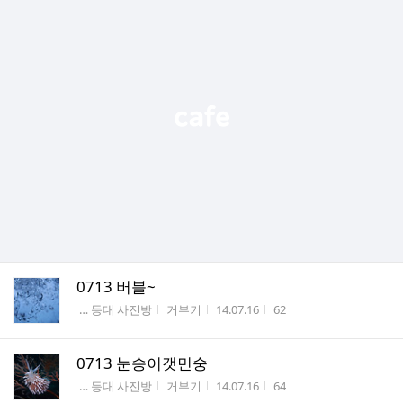
0713 버블~
게시판명
작성자
작성시간
조회수
 … 등대 사진방
거부기
14.07.16
62
0713 눈송이갯민숭
게시판명
작성자
작성시간
조회수
 … 등대 사진방
거부기
14.07.16
64