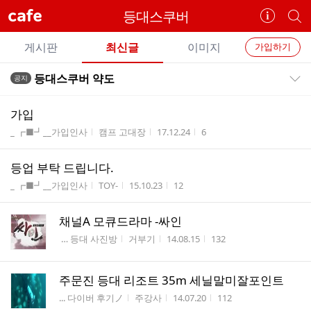
cafe
등대스쿠버
카
개
페
별
개
정
카
게시판
최신글
이미지
가입하기
보
별
페
전
전
보
검
등대스쿠버 약도
공지
카
공지목록 펼치기/접기
체
기
색
체
페
글
글
가입
리
메
게시판명
작성자
작성시간
조회수
_ ┏■┛__가입인사
캠프 고대장
17.12.24
6
스
뉴
트
등업 부탁 드립니다.
게시판명
작성자
작성시간
조회수
_ ┏■┛__가입인사
TOY-
15.10.23
12
채널A 모큐드라마 -싸인
게시판명
작성자
작성시간
조회수
 … 등대 사진방
거부기
14.08.15
132
주문진 등대 리조트 35m 세닐말미잘포인트
게시판명
작성자
작성시간
조회수
... 다이버 후기ノ
주강사
14.07.20
112