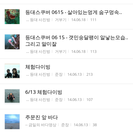
등대스쿠버 0615 - 살아있는멍게 숨구멍속..
게시판명
작성자
작성시간
조회수
 … 등대 사진방
거부기
14.06.18
111
등대스쿠버 06 15 - 갯민숭달팽이 알낳는모습..
그리고 말미잘
게시판명
작성자
작성시간
조회수
 … 등대 사진방
거부기
14.06.18
113
체험다이빙
게시판명
작성자
작성시간
조회수
 … 등대 사진방
준장
14.06.13
213
6/13 체험다이빙
게시판명
작성자
작성시간
조회수
 … 등대 사진방
준장
14.06.13
107
주문진 앞 바다
게시판명
작성자
작성시간
조회수
-- 금일의 바다영상
준장
14.06.13
38