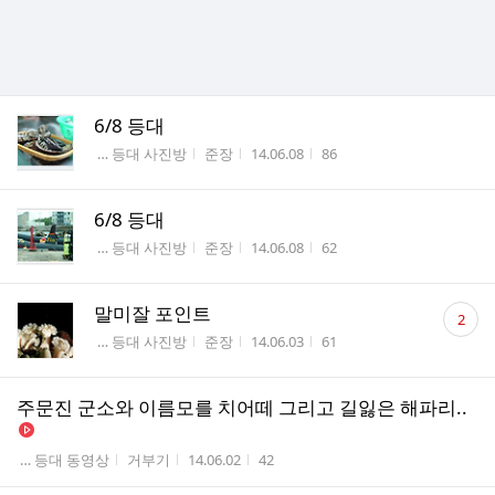
6/8 등대
게시판명
작성자
작성시간
조회수
 … 등대 사진방
준장
14.06.08
86
6/8 등대
게시판명
작성자
작성시간
조회수
 … 등대 사진방
준장
14.06.08
62
댓
말미잘 포인트
2
글
게시판명
작성자
작성시간
조회수
 … 등대 사진방
준장
14.06.03
61
수
주문진 군소와 이름모를 치어떼 그리고 길잃은 해파리..
게시판명
작성자
작성시간
조회수
 … 등대 동영상
거부기
14.06.02
42