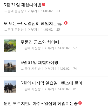
5월 31일 체험다이빙
게시판명
작성자
작성시간
조회수
 … 등대 동영상
거부기
14.06.02
33
또 보는구나..열심히 헤엄치는놈..
게시판명
작성자
작성시간
조회수
 … 등대 동영상
거부기
14.06.02
25
주문진 군소와 치어떼...
게시판명
작성자
작성시간
조회수
 … 등대 사진방
거부기
14.06.02
57
5월 31일 체험다이빙
게시판명
작성자
작성시간
조회수
 … 등대 사진방
거부기
14.06.02
74
5월의 마지막 일요일~ 렌즈에 물이...
게시판명
작성자
작성시간
조회수
 … 등대 사진방
거부기
14.06.02
81
뭔진 모르지만.. 아주~ 열심히 헤엄치는중