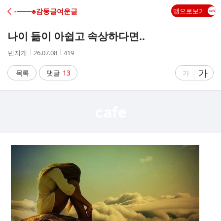
C
-───♣감동글여운글
앱으로보기
A
나이 듦이 아쉽고 속상하다면..
F
작
작
조
빈지게
26.07.08
419
성
성
회
E
자
시
수
글
가
글
목록
댓글
13
가
간
자
자
크
크
기
기
크
작
게
게