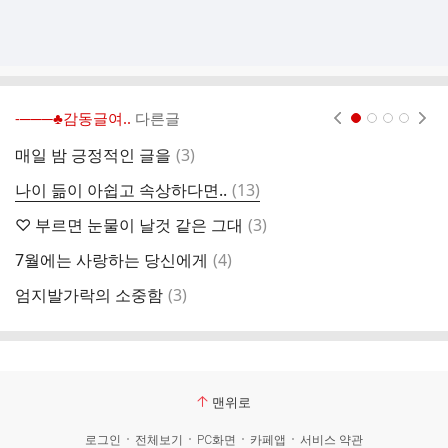
-───♣감동글여..
다른글
현재페이지 1
2
3
4
댓
매일 밤 긍정적인 글을
(
3
)
행
글
댓
나이 듦이 아쉽고 속상하다면..
(
13
)
글
댓
♡ 부르면 눈물이 날것 같은 그대
(
3
)
오
글
댓
7월에는 사랑하는 당신에게
(
4
)
모
글
댓
엄지발가락의 소중함
(
3
)
부
글
맨위로
로그인
전체보기
PC화면
카페앱
서비스 약관