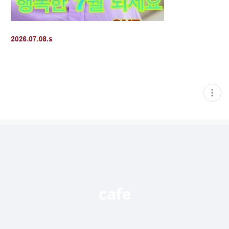
현
재
게
시
글
추
가
기
능
열
기