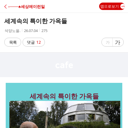
C
-───♣세상에이런일
앱으로보기
A
세계속의 특이한 가옥들
F
작
작
조
석양노을.
26.07.04
275
성
성
회
E
자
시
수
글
가
글
목록
댓글
12
가
간
자
자
크
크
기
기
크
작
게
게
세계속의 특이한 가옥들