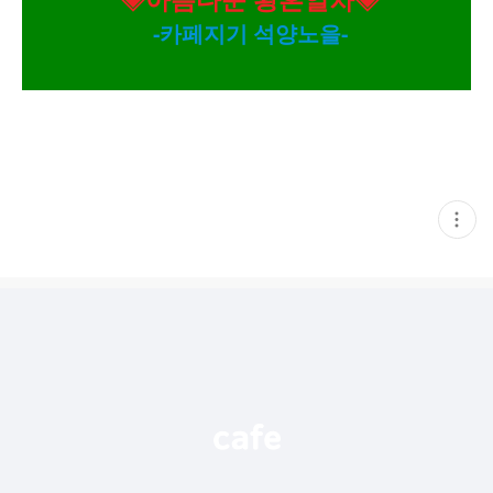
-카페지기 석양노을-
현
재
게
시
글
추
가
기
능
열
기