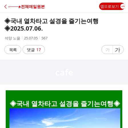
C
-───♣전체매일원본
앱으로보기
A
◈국내 열차타고 설경을 즐기는여행
F
◈2025.07.06.
작
작
조
석양 노을
25.07.05
567
E
성
성
회
자
시
수
글
가
글
목록
댓글
17
가
간
자
자
크
크
기
기
크
작
게
게
◈국내 열차타고 설경을 즐기는여행◈