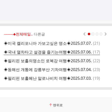
-───♣전체매일..
다른글
현재페이지 1
2
3
4
댓
◈미국 캘리포니아 가보고싶은 명소◈2025.07.07.
(
21
)
◈
글
댓
◈국내 열차타고 설경을 즐기는여행◈2025.07.06.
(
17
)
◈
글
댓
◈필리핀 보홀의명소인 로복강 여행◈2025.07.05.
(
22
)
◈
글
댓
◈동해선 개통에 강릉부산 기차여행◈2025.07.04.
(
23
)
◈
글
댓
◈필리핀 보홀헤난 알로나비치 여행◈2025.07.03.
(
19
)
◈
글
맨위로