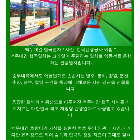
백두대간 협곡열차 / 사진=한국관광공사 이범수
백두대간 협곡열차는 코레일이 주관하는 열차로 영동선을 운행
하는 관광열차입니다.
중부내륙에서도 아름답기로 손꼽히는 영주, 봉화, 양원, 분천,
춘양, 승부, 철암 구간을 통과해 다채로운 자연 경관을 선물합
니다.
웅장한 절벽과 바위산으로 이루어진 백두대간 협곡 사이를 가
로지르는 대한민국 최초 개방형 관광열차로 사랑받고 있습니
다.
백두대간 호랑이의 기상을 표현한 백호 무늬 외관 디자인과 커
다란 유리창으로 되어 숲속과 협곡의 청정 자연이 그대로 펼쳐