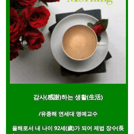
감사(感謝)하는 생활(生活)
/유종해 연세대 명예교수
올해로서 내 나이 92세(歲)가 되어 제법 장수(長