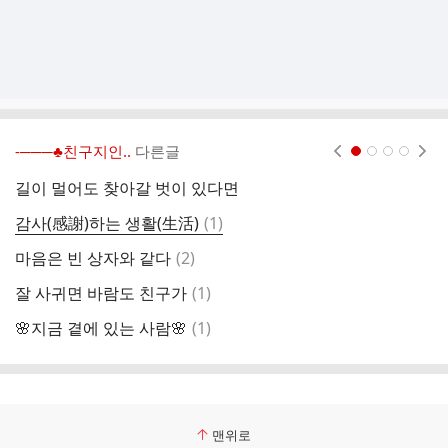
-───♣친구지인..
다른글
현재페이지 1
2
3
4
길이 멀어도 찾아갈 벗이 있다면
평
댓
감사(感謝)하는 생활(生活)
(
1
)
사
글
댓
마음은 빈 상자와 같다
(
2
)
♡
글
댓
잘 사귀면 바람도 친구가
(
1
)
친
글
댓
🌸지금 곁에 있는 사람🌸
(
1
)
민
글
맨위로