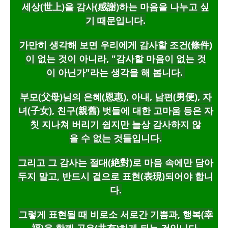
세상(世上)을 감사(感謝)하는 마음을 나누고 싶
기 때문입니다.
가만히 생각해 보면 우리에게 감사할 조건(條件)
이 없는 것이 아니라,
"감사할 마음이 없는 것
이 아닌가"라는 생각을 해 봅니다.
부모(父母)님의 은혜(恩惠),
아내, 남편(男便), 자
녀(子女), 친구(親舊) 벗들에 대한 고마움 등은 자
칫 지나쳐 버리기 쉽지만 늘상 감사하지 않
을 수 없는 것들입니다.
그리고 그 감사는 절대(絶對)로 마음 속에만 담아
두지 말고, 반드시 겉으로 표현(表現)되어야 합니
다.
그렇게 표현될 때 비로소 서로간 기쁨과, 행복(幸