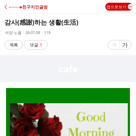
C
-───♣친구지인글방
앱으로보기
A
감사(感謝)하는 생활(生活)
F
작
작
조
석양 노을
26.07.09
119
성
성
회
E
자
시
수
글
가
글
목록
댓글
1
가
간
자
자
크
크
기
기
크
작
게
게