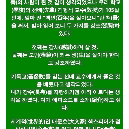
壽)의 사람이 된 것 같이 생각되었으나 우리 학교
(學校)의 선배(先輩) 김형석 교수(敎授)가 105살
인데,
얼마 전 “백년(百年)을 살아보니”란 책(冊)
을 써서,
받아 읽어 보니 두 가지를 강조(强調)하
였다.
첫째는 감사(感謝)하며 살 것,
둘째는 모범(模範)이 되는 생(生)을 살아야 한다
고 강조하였다.
기독교(基督敎)를 믿는 선배 교수에게서 좋은 것
을 배웠다고 생각되었다.
내가 장수(長壽)를 자랑하기엔 아직 이르다는 생
각을 하였다. 여기 에피소드를 소개(紹介)하고 싶
다.
세계적(世界的)인 대문호(大文豪) 셱스피어가 점