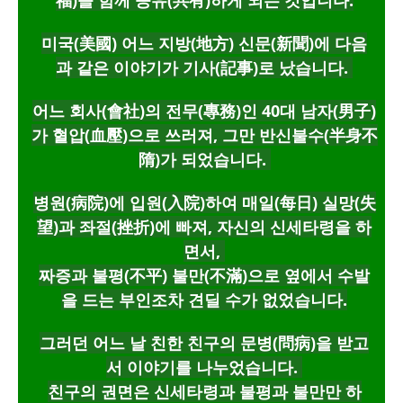
福)을 함께 공유(共有)하게 되는 것입니다.
미국(美國) 어느 지방(地方) 신문(新聞)에 다음
과 같은 이야기가 기사(記事)로 났습니다.
어느 회사(會社)의 전무(專務)인 40대 남자(男子)
가 혈압(血壓)으로 쓰러져, 그만 반신불수(半身不
隋)가 되었습니다.
병원(病院)에 입원(入院)하여 매일(每日) 실망(失
望)과 좌절(挫折)에 빠져, 자신의 신세타령을 하
면서,
짜증과 불평(不平) 불만(不滿)으로 옆에서 수발
을 드는 부인조차 견딜 수가 없었습니다.
그러던 어느 날 친한 친구의 문병(問病)을 받고
서 이야기를 나누었습니다.
친구의 권면은 신세타령과 불평과 불만만 하