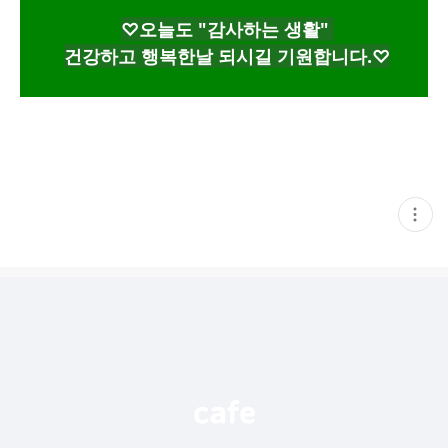
♡오늘도 "감사하는 생활"
건강하고 행복한날 되시길 기원합니다.♡
현
재
게
시
글
추
가
기
능
열
기