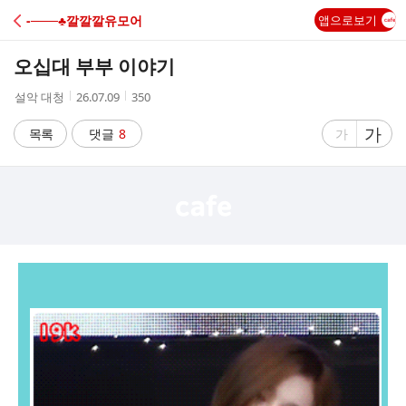
C
-───♣깔깔깔유모어
앱으로보기
A
오십대 부부 이야기
F
작
작
조
설악 대청
26.07.09
350
성
성
회
E
자
시
수
글
가
글
목록
댓글
8
가
간
자
자
크
크
기
기
크
작
게
게