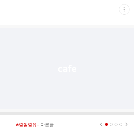
현
재
게
시
글
추
가
기
능
열
기
-───♣깔깔깔유..
다른글
현재페이지 1
2
3
4