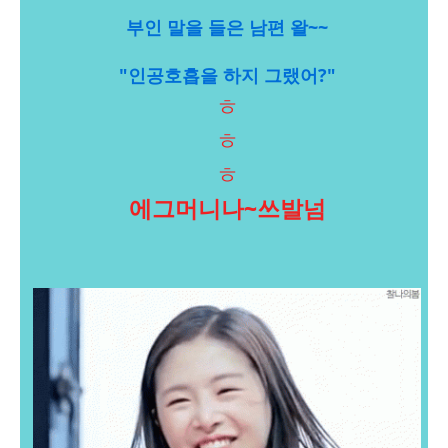
부인 말을 들은 남편 왈~~
"인공호흡을 하지 그랬어?"
ㅎ
ㅎ
ㅎ
에그머니나~쓰발넘