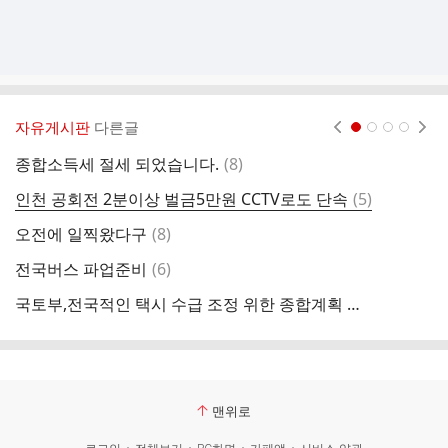
자유게시판
다른글
현재페이지 1
2
3
4
댓
종합소득세 절세 되었습니다.
(
8
)
글
댓
인천 공회전 2분이상 벌금5만원 CCTV로도 단속
(
5
)
종
글
댓
오전에 일찍왔다구
(
8
)
전
글
댓
전국버스 파업준비
(
6
)
글
국토부,전국적인 택시 수급 조정 위한 종합계획 수립
자
맨위로