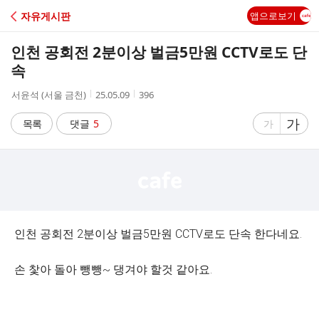
C
자유게시판
앱으로보기
A
인천 공회전 2분이상 벌금5만원 CCTV로도 단
F
속
작
작
조
서윤석 (서울 금천)
25.05.09
396
E
성
성
회
자
시
수
글
가
글
목록
댓글
5
가
간
자
자
크
크
기
기
크
작
게
게
인천 공회전 2분이상 벌금5만원 CCTV로도 단속 한다네요.
손 찿아 돌아 뺑뺑~ 댕겨야 할것 같아요.