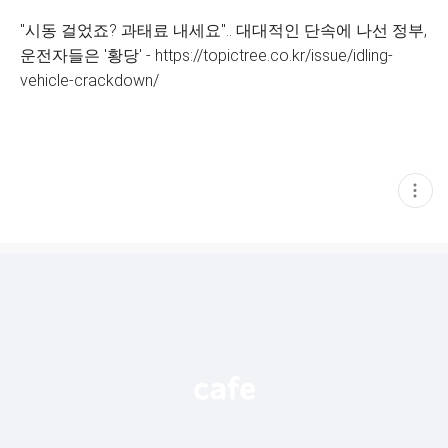
"시동 걸었죠? 과태료 내세요".. 대대적인 단속에 나선 정부,
운전자들은 '황당' - https://topictree.co.kr/issue/idling-
vehicle-crackdown/
현
재
게
시
글
추
가
기
능
열
기