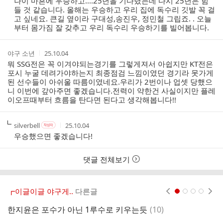
나이 마흔에 우승하고....25년을 기다렸는데 다시 25년은 힘
자
시
들 것 같습니다. 올해는 우승하고 우리 집에 독수리 깃발 꼭 걸
간
고 싶네요. 큰길 옆이라 구대성,송진우, 정민철 그립죠. . 오늘
부터 몸가짐 잘 갖추고 우리 독수리 우승하기를 빌어봅니다.
작
작
야구 소년
25.10.04
성
성
뭐 SSG전은 꼭 이겨야되는경기를 그렇게져서 아쉽지만 KT전은
자
시
포시 누굴 데려가야하는지 최종점검 느낌이였던 경기라 못가게
간
된 선수들이 아쉬울 따름이였네요.우리가 2번이나 업셋 당했으
니 이번에 갚아주면 좋겠습니다.전력이 약한건 사실이지만 플레
이오프때부터 흐름을 탄다면 된다고 생각해봅니다!!
작
작
작
silverbell
25.10.04
작
성
성
성
성
우승했으면 좋겠습니다!
자
자
시
자
본
간
인
댓글 전체보기
여
부
┏이글이글 야구게..
다른글
현재페이지 1
2
3
4
댓
한지윤은 포수가 아닌 1루수로 키우는듯
(
10
)
여
글