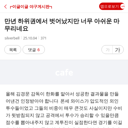
C
┏이글이글 야구게시판┓
앱으로보기
A
만년 하위권에서 벗어났지만 너무 아쉬운 마
F
무리네요
작
작
조
silverbell
25.10.04
371
E
성
성
회
자
시
수
글
가
글
목록
댓글
6
가
간
자
자
크
크
기
기
크
작
게
게
올해 김경문 감독이 한화를 맡아서 성공한 결과물을 만들
어낸건 인정받아야 합니다. 폰세 와이스가 압도적인 외인
투수들이었고 그들의 비중이 매우 큰것도 사실이지만 수비
가 뒷받침되지 않고 공격에서 투수가 승리할 수 있을만큼
점수를 뽑아내주지 않고 계투진이 실점한다면 경기를 이길