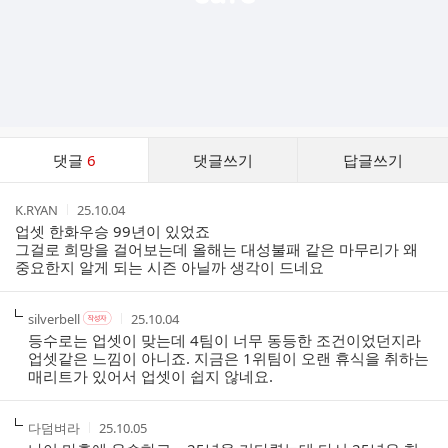
댓
댓글
6
댓글쓰기
답글쓰기
글
댓
작
작
K.RYAN
25.10.04
글
성
성
업셋 한화우승 99년이 있었죠
리
자
시
그걸로 희망을 걸어보는데 올해는 대성불패 같은 마무리가 왜
스
간
중요한지 알게 되는 시즌 아닐까 생각이 드네요
트
작
작
작
silverbell
25.10.04
작
성
성
성
성
등수로는 업셋이 맞는데 4팀이 너무 동등한 조건이었던지라
자
자
시
자
업셋같은 느낌이 아니죠. 지금은 1위팀이 오랜 휴식을 취하는
본
간
매리트가 있어서 업셋이 쉽지 않네요.
인
여
부
작
작
다덤벼라
25.10.05
성
성