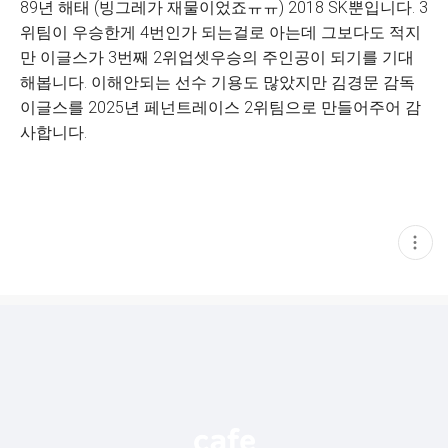
89년 해태 (빙그레가 재물이었죠ㅠㅠ) 2018 SK뿐입니다. 3
위팀이 우승한게 4번인가 되는걸로 아는데 그보다도 적지
만 이글스가 3번째 2위업셋우승의 주인공이 되기를 기대
해봅니다. 이해안되는 선수 기용도 많았지만 김경문 감독
이글스를 2025년 페넌트레이스 2위팀으로 만들어주어 감
사합니다.
현
재
게
시
글
추
가
기
능
열
기