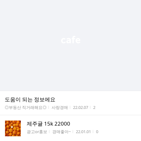
도움이 되는 정보에요
게시판명
작성자
작성시간
조회수
◎부동산 직거래해요◎
사랑경매
22.02.07
2
제주귤 15k 22000
게시판명
작성자
작성시간
조회수
광고or홍보
경매좋아~
22.01.01
0