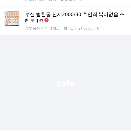
부산 범천동 전세2000/30 주인직 복비없음 쓰
리룸 1층
게시판명
작성자
작성시간
조회수
◎부동산 직거래해...
황금...
21.03.05
6