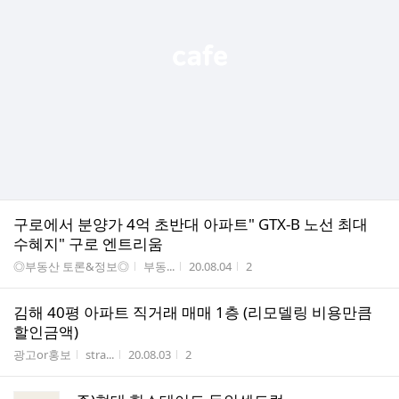
구로에서 분양가 4억 초반대 아파트" GTX-B 노선 최대
수혜지" 구로 엔트리움
게시판명
작성자
작성시간
조회수
◎부동산 토론&정보◎
부동...
20.08.04
2
김해 40평 아파트 직거래 매매 1층 (리모델링 비용만큼
할인금액)
게시판명
작성자
작성시간
조회수
광고or홍보
stra...
20.08.03
2