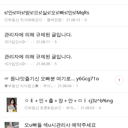
s!안s!마s!받s!으s!실s!오s!빠s!만s!MqRs
게시판명
작성자
작성시간
조회수
◎부동산 직거래해요◎
행벅만땅
21.08.13
0
관리자에 의해 규제된 글입니다.
게시판명
작성자
작성시간
조회수
◁가입인사▷
-
21.08.11
5
관리자에 의해 규제된 글입니다.
게시판명
작성자
작성시간
조회수
◁가입인사▷
-
21.08.09
5
댓
☞ 원­­나­­잇즐기신 오빠분 여기로... y6Gcg71o
1
글
게시판명
작성자
작성시간
조회수
▣부동산 지식창고▣
주이...
21.08.04
1
수
ㅇㅐ＋인＋출＋장＋안＋ㅁㅏ cj3z^b%ng
게시판명
작성자
작성시간
조회수
◎부동산 토론&정보◎
부자...
21.08.03
0
오u빠들 섹u시관리사 예약주세요