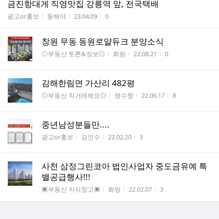
금진항대게 직영맛집 강릉역 앞, 전국택배
게시판명
작성자
작성시간
조회수
광고or홍보
동해야
23.04.09
0
창원 무동 동원로얄듀크 분양소식
게시판명
작성자
작성시간
조회수
◎부동산 토론&정보◎
화랑
22.08.21
0
김해한림면 가산리 482평
게시판명
작성자
작성시간
조회수
◎부동산 직거래해요◎
영수짱
22.06.17
8
중년남성분들만....
게시판명
작성자
작성시간
조회수
광고or홍보
김인수
22.02.20
3
사천 삼정그린코아 법인사업자 중도금유예 특
별공급행사!!!
게시판명
작성자
작성시간
조회수
▣부동산 지식창고▣
화랑
22.02.07
3