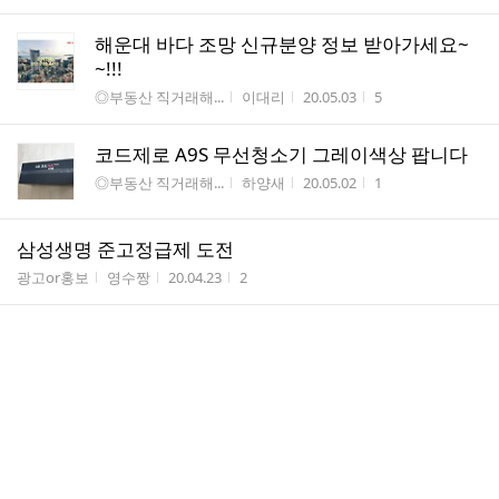
해운대 바다 조망 신규분양 정보 받아가세요~
~!!!
게시판명
작성자
작성시간
조회수
◎부동산 직거래해...
이대리
20.05.03
5
코드제로 A9S 무선청소기 그레이색상 팝니다
게시판명
작성자
작성시간
조회수
◎부동산 직거래해...
하양새
20.05.02
1
삼성생명 준고정급제 도전
게시판명
작성자
작성시간
조회수
광고or홍보
영수짱
20.04.23
2
30대 이상 남성분들만........!!!~
게시판명
작성자
작성시간
조회수
◁카페공지사항▷
김인수
20.04.05
1
집안일,직장업무 하면서 투잡 부업하실분
게시판명
작성자
작성시간
조회수
♥웃으면 복이와요♥
인생...
20.03.29
6