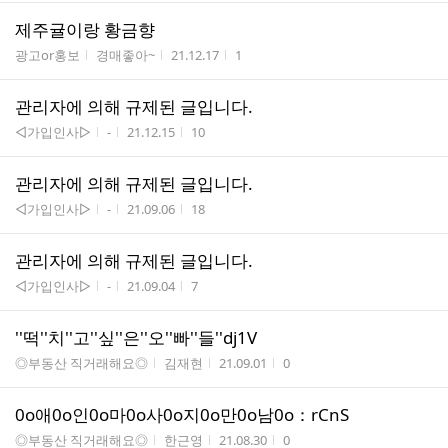
제주귤이랑 황금향
게시판명
작성자
작성시간
조회수
광고or홍보
경매좋아~
21.12.17
1
관리자에 의해 규제된 글입니다.
게시판명
작성자
작성시간
조회수
◁가입인사▷
-
21.12.15
10
관리자에 의해 규제된 글입니다.
게시판명
작성자
작성시간
조회수
◁가입인사▷
-
21.09.06
18
관리자에 의해 규제된 글입니다.
게시판명
작성자
작성시간
조회수
◁가입인사▷
-
21.09.04
7
''떡''치''고''싶''은''오''빠''들''dj1V
게시판명
작성자
작성시간
조회수
◎부동산 직거래해요◎
김재현
21.09.01
0
0o애0o인0o마0o사0o지0o만0o남0o：rCnS
게시판명
작성자
작성시간
조회수
◎부동산 직거래해요◎
한근영
21.08.30
0