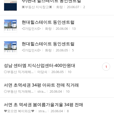
주)현대 힐스테이트 동인센트럴
게시판명
작성자
작성시간
조회수
▣부동산 지식창고▣
화랑
20.06.07
2
현대힐스테이트 동인센트럴
게시판명
작성자
작성시간
조회수
◁가입인사▷
화랑
20.06.06
13
현대힐스테이트 동인센트럴
게시판명
작성자
작성시간
조회수
◁가입인사▷
화랑
20.06.05
5
댓
성남 센터엠 지식산업센터-400만원대
1
글
게시판명
작성자
작성시간
조회수
◎부동산 직거래해...
마당쇠
20.06.05
10
수
서면 초역세권 34평 아파트 전매 직거래
게시판명
작성자
작성시간
조회수
◎부동산 직거래해...
stra...
20.06.04
10
서면 초 역세권 봄여름가을겨울 34평 전매
게시판명
작성자
작성시간
조회수
♥웃으면 복이와요♥
stra...
20.06.04
8