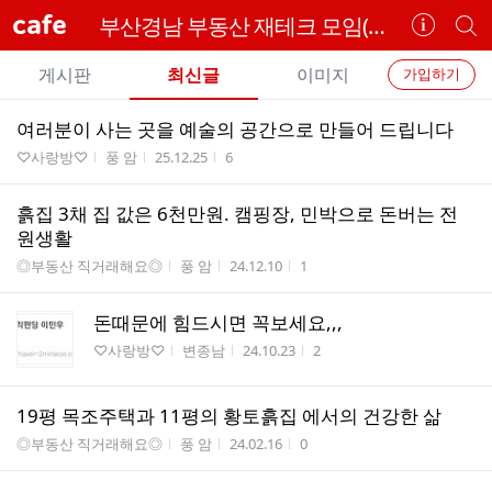
cafe
부산경남 부동산 재테크 모임(위너멘토링)
카
개
페
별
개
정
카
게시판
최신글
이미지
가입하기
보
별
페
전
전
보
검
여러분이 사는 곳을 예술의 공간으로 만들어 드립니다
카
체
기
색
체
게시판명
작성자
작성시간
조회수
♡사랑방♡
풍 암
25.12.25
6
페
글
글
리
메
흙집 3채 집 값은 6천만원. 캠핑장, 민박으로 돈버는 전
스
뉴
원생활
트
게시판명
작성자
작성시간
조회수
◎부동산 직거래해요◎
풍 암
24.12.10
1
돈때문에 힘드시면 꼭보세요,,,
게시판명
작성자
작성시간
조회수
♡사랑방♡
변종남
24.10.23
2
19평 목조주택과 11평의 황토흙집 에서의 건강한 삶
게시판명
작성자
작성시간
조회수
◎부동산 직거래해요◎
풍 암
24.02.16
0