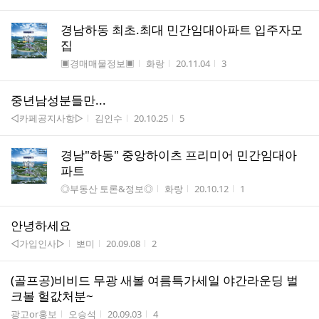
경남하동 최초.최대 민간임대아파트 입주자모
집
게시판명
작성자
작성시간
조회수
▣경매매물정보▣
화랑
20.11.04
3
중년남성분들만...
게시판명
작성자
작성시간
조회수
◁카페공지사항▷
김인수
20.10.25
5
경남"하동" 중앙하이츠 프리미어 민간임대아
파트
게시판명
작성자
작성시간
조회수
◎부동산 토론&정보◎
화랑
20.10.12
1
안녕하세요
게시판명
작성자
작성시간
조회수
◁가입인사▷
뽀미
20.09.08
2
(골프공)비비드 무광 새볼 여름특가세일 야간라운딩 벌
크볼 헐값처분~
게시판명
작성자
작성시간
조회수
광고or홍보
오승석
20.09.03
4