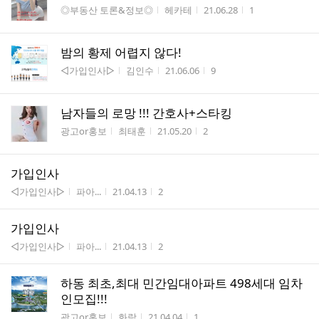
게시판명
작성자
작성시간
조회수
◎부동산 토론&정보◎
헤카테
21.06.28
1
밤의 황제 어렵지 않다!
게시판명
작성자
작성시간
조회수
◁가입인사▷
김인수
21.06.06
9
남자들의 로망 !!! 간호사+스타킹
게시판명
작성자
작성시간
조회수
광고or홍보
최태훈
21.05.20
2
가입인사
게시판명
작성자
작성시간
조회수
◁가입인사▷
파아...
21.04.13
2
가입인사
게시판명
작성자
작성시간
조회수
◁가입인사▷
파아...
21.04.13
2
하동 최초,최대 민간임대아파트 498세대 임차
인모집!!!
게시판명
작성자
작성시간
조회수
광고or홍보
화랑
21.04.04
1