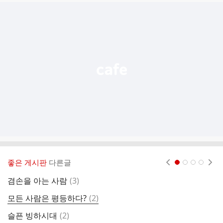
글
추
가
기
능
열
기
좋은 게시판
다른글
현재페이지 1
2
3
4
댓
겸손을 아는 사람
(
3
)
글
댓
모든 사람은 평등하다?
(
2
)
마
글
댓
슬픈 빙하시대
(
2
)
용