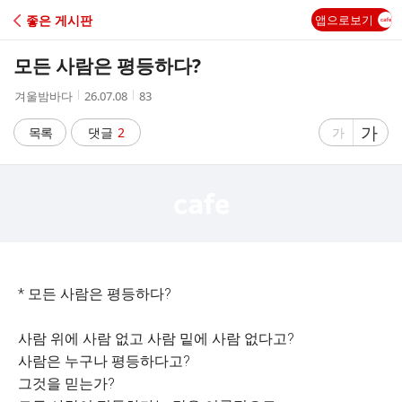
C
좋은 게시판
앱으로보기
A
모든 사람은 평등하다?
F
작
작
조
겨울밤바다
26.07.08
83
성
성
회
E
자
시
수
글
가
글
목록
댓글
2
가
간
자
자
크
크
기
기
크
작
게
게
* 모든 사람은 평등하다?
사람 위에 사람 없고 사람 밑에 사람 없다고?
사람은 누구나 평등하다고?
그것을 믿는가?