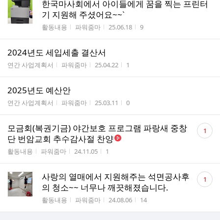
한국마사회에서 아이들에게 꿈을 찍는 프린터
기 지원해 주셨어요~~`
게시판명
작성자
작성시간
조회수
활동내용
파워줌마
25.06.18
9
2024년도 세입세출 결산서
게시판명
작성자
작성시간
조회수
연간 사업계획서
파워줌마
25.04.22
1
2025년도 예산안
게시판명
작성자
작성시간
조회수
연간 사업계획서
파워줌마
25.03.11
0
댓
모금회(복권기금) 야간보호 프로그램 파랑새 중창
1
글
단 번암교회 추수감사절 찬양
수
게시판명
작성자
작성시간
조회수
활동내용
파워줌마
24.11.05
1
댓
사랑의 열매에서 지원해주는 석면공사후
1
글
의 청소~~ 너무나 깨끗해졌습니다.
수
게시판명
작성자
작성시간
조회수
활동내용
파워줌마
24.08.06
14