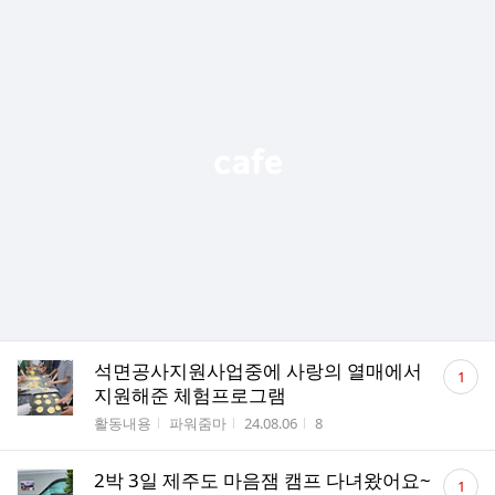
댓
석면공사지원사업중에 사랑의 열매에서
1
글
지원해준 체험프로그램
수
게시판명
작성자
작성시간
조회수
활동내용
파워줌마
24.08.06
8
댓
2박 3일 제주도 마음잼 캠프 다녀왔어요~
1