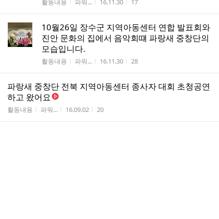
게시판명
작성자
작성시간
조회수
활동내용
파워...
16.11.30
17
10월26일 장수군 지역아동센터 연합 발표회와
진안 문화의 집에서 음악회떄 파랑새 중창단의
모습입니다.
게시판명
작성자
작성시간
조회수
활동내용
파워...
16.11.30
28
파랑새 중창단 전북 지역아동센터 종사자 대회 초청공연
하고 왔어요
게시판명
작성자
작성시간
조회수
활동내용
파워...
16.09.02
20
파량새 중창팀 전국대회서 장려상 받았어요~~
게시판명
작성자
작성시간
조회수
활동내용
파워...
16.08.13
8
사랑의 열매 야간보호 지원파랑새 중창단 무주 반디불동
요제 예선곡 맹연습중
게시판명
작성자
작성시간
조회수
활동내용
파워...
16.08.08
8