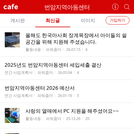
cafe
번암지역아동센터
카
개
페
별
개
정
카
게시판
최신글
이미지
가입하기
보
별
페
전
전
보
검
올해도 한국마사회 장계목장에서 아이들의 쉴
카
체
기
색
체
공간을 위해 지원해 주셨습니다.
페
글
글
게시판명
작성자
작성시간
조회수
활동내용
파워줌마
26.07.15
4
리
메
스
뉴
2025년도 번암지역아동센터 세입세출 결산
트
게시판명
작성자
작성시간
조회수
연간 사업계획서
파워줌마
26.05.04
4
번암지역아동센터 2026 예산서
게시판명
작성자
작성시간
조회수
연간 사업계획서
파워줌마
26.01.16
5
사랑의 열매에서 PC 지원을 해주셨어요~~
게시판명
작성자
작성시간
조회수
활동내용
파워줌마
25.12.26
20