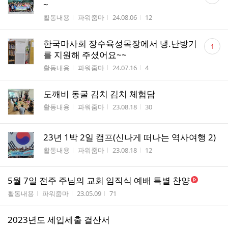
글
~
수
게시판명
작성자
작성시간
조회수
활동내용
파워줌마
24.08.06
12
댓
한국마사회 장수육성목장에서 냉.난방기
1
글
를 지원해 주셨어요~~
수
게시판명
작성자
작성시간
조회수
활동내용
파워줌마
24.07.16
4
도깨비 동굴 김치 김치 체험담
게시판명
작성자
작성시간
조회수
활동내용
파워줌마
23.08.18
30
23년 1박 2일 캠프(신나게 떠나는 역사여행 2)
게시판명
작성자
작성시간
조회수
활동내용
파워줌마
23.08.18
12
5월 7일 전주 주님의 교회 임직식 예배 특별 찬양
게시판명
작성자
작성시간
조회수
활동내용
파워줌마
23.05.09
71
2023년도 세입세출 결산서