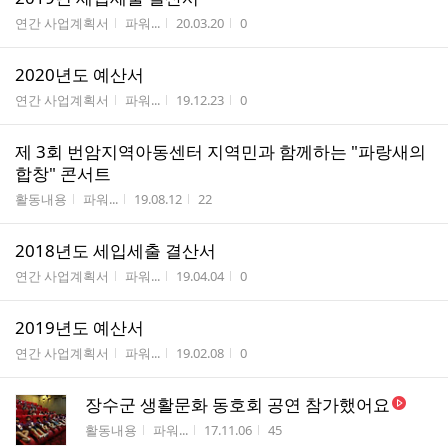
게시판명
작성자
작성시간
조회수
연간 사업계획서
파워...
20.03.20
0
2020년도 예산서
게시판명
작성자
작성시간
조회수
연간 사업계획서
파워...
19.12.23
0
제 3회 번암지역아동센터 지역민과 함께하는 "파랑새의
합창" 콘서트
게시판명
작성자
작성시간
조회수
활동내용
파워...
19.08.12
22
2018년도 세입세출 결산서
게시판명
작성자
작성시간
조회수
연간 사업계획서
파워...
19.04.04
0
2019년도 예산서
게시판명
작성자
작성시간
조회수
연간 사업계획서
파워...
19.02.08
0
장수군 생활문화 동호회 공연 참가했어요
게시판명
작성자
작성시간
조회수
활동내용
파워...
17.11.06
45