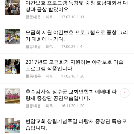
야간보호 프로그램 독창및 중창 호남대회서 대
상과 금상 받았어요
게시판명
작성자
작성시간
조회수
활동내용
파워...
17.07.10
11
모금회 지원 야간보호 프로그램으로 중창 그리
기 대회에 나가다.
게시판명
작성자
작성시간
조회수
활동내용
파워...
17.06.27
4
2017년도 모금회가 지원하는 야간보호 미술
프로그램 작품입니다.
게시판명
작성자
작성시간
조회수
활동내용
파워...
17.02.16
20
댓
추수감사절 장수군 교회연합회 예배때 파
1
글
랑새 중창단 공연모습입니다.
수
게시판명
작성자
작성시간
조회수
활동내용
파워...
16.11.30
20
번암교회 창립기념주일 파랑새 중창단 특송모
습입니다.