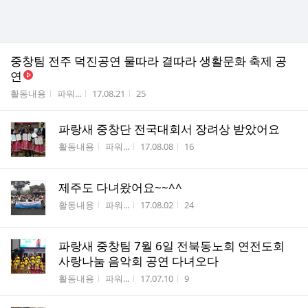
중창팀 전주 덕진공연 물따라 결따라 생활문화 축제 공
연
게시판명
작성자
작성시간
조회수
활동내용
파워...
17.08.21
25
파랑새 중창단 전국대회서 장려상 받았어요
게시판명
작성자
작성시간
조회수
활동내용
파워...
17.08.08
16
제주도 다녀왔어요~~^^
게시판명
작성자
작성시간
조회수
활동내용
파워...
17.08.02
24
파랑새 중창팀 7월 6일 전북동노회 연전도회
사랑나눔 음악회 공연 다녀오다
게시판명
작성자
작성시간
조회수
활동내용
파워...
17.07.10
9