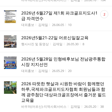
바우처(어르신)-지역사회서비스
김재일
26.06.16
104
댓
2026년 6월27일 제1회 파크골프지도사1
2
글
급 자격연수
수
게시판명
작성자
작성시간
조회수
대외홍보
김재일
26.06.05
10
2026년5월21-22일 어르신일잘교육
게시판명
작성자
작성시간
조회수
행사사진 및 동영상
김재일
26.05.30
8
2026년 5월28일 민형배후보님 전남광주통합
시장 지지선언
게시판명
작성자
작성시간
조회수
대외홍보
김재일
26.05.29
20
2026 따뜻한 햇살과 시원한 바람이 함께했던
하루,국제파크골프지도자협회 회원님들과 함
께 광주첨단 대상파크골프장에서 즐거운 필드
교육을
게시판명
작성자
작성시간
조회수
바우처(어르신)-지역사회서비스
김재일
26.05.20
38