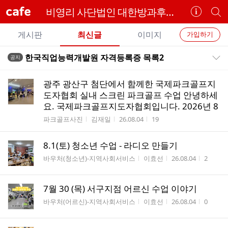
cafe
비영리 사단법인 대한방과후협회
카
개
페
별
개
정
카
게시판
최신글
이미지
가입하기
보
별
페
전
전
보
검
한국직업능력개발원 자격등록증 목록2
공지
카
공지목록 펼치기/접기
체
기
색
체
페
글
글
광주 광산구 첨단에서 함께한 국제파크골프지
리
메
도자협회 실내 스크린 파크골프 수업 안녕하세
스
요. 국제파크골프지도자협회입니다. 2026년 8
뉴
트
게시판명
작성자
작성시간
조회수
파크골프사진
김재일
26.08.04
19
8.1(토) 청소년 수업 - 라디오 만들기
게시판명
작성자
작성시간
조회수
바우처(청소년)-지역사회서비스
이효선
26.08.04
2
7월 30 (목) 서구지점 어르신 수업 이야기
게시판명
작성자
작성시간
조회수
바우처(어르신)-지역사회서비스
이효선
26.08.04
0