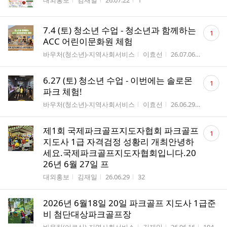
대외홍보
김재일
26.07.22
1
댓
7.4 (토) 청소년 수업 - 청소년과 함께하는
1
글
ACC 어린이문화원 체험
수
게시판명
작성자
작성시간
조회수
바우처(청소년)-지역사회서비스
이효선
26.07.06
1
댓
6.27 (토) 청소년 수업 - 이번에는 솔로몬
1
글
파크 체험!
수
게시판명
작성자
작성시간
조회수
바우처(청소년)-지역사회서비스
이효선
26.06.29
4
댓
제1회 국제파크골프지도자협회 파크골프
1
글
지도사 1급 자격검정 성황리 개최안녕하
수
세요.국제파크골프지도자협회입니다.20
26년 6월 27일 프
게시판명
작성자
작성시간
조회수
대외홍보
김재일
26.06.29
32
2026년 6월18일 20일 파크골프 지도사 1급준
비 첨단대상파크골프장
게시판명
작성자
작성시간
조회수