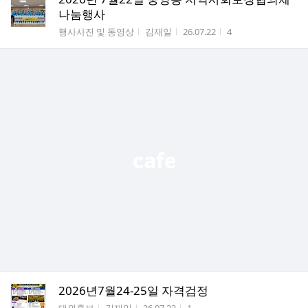
나눔행사
게시판명
작성자
작성시간
조회수
행사사진 및 동영상
김재일
26.07.22
4
2026년7월24-25일 자격검정
게시판명
작성자
작성시간
조회수