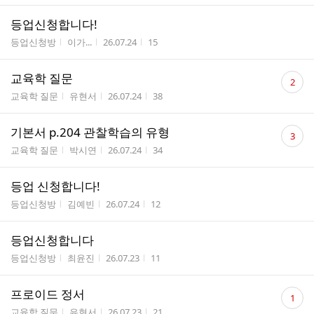
등업신청합니다!
게시판명
작성자
작성시간
조회수
등업신청방
이가...
26.07.24
15
댓
교육학 질문
2
글
게시판명
작성자
작성시간
조회수
교육학 질문
유현서
26.07.24
38
수
댓
기본서 p.204 관찰학습의 유형
3
글
게시판명
작성자
작성시간
조회수
교육학 질문
박시연
26.07.24
34
수
등업 신청합니다!
게시판명
작성자
작성시간
조회수
등업신청방
김예빈
26.07.24
12
등업신청합니다
게시판명
작성자
작성시간
조회수
등업신청방
최윤진
26.07.23
11
댓
프로이드 정서
1
글
게시판명
작성자
작성시간
조회수
교육학 질문
유현서
26.07.23
21