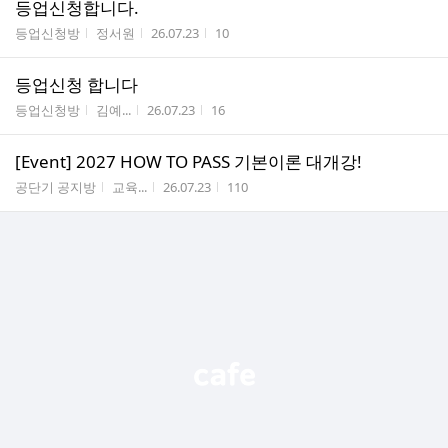
등업신청합니다.
게시판명
작성자
작성시간
조회수
등업신청방
정서원
26.07.23
10
등업신청 합니다
게시판명
작성자
작성시간
조회수
등업신청방
김예...
26.07.23
16
[Event] 2027 HOW TO PASS 기본이론 대개강!
게시판명
작성자
작성시간
조회수
공단기 공지방
교육...
26.07.23
110