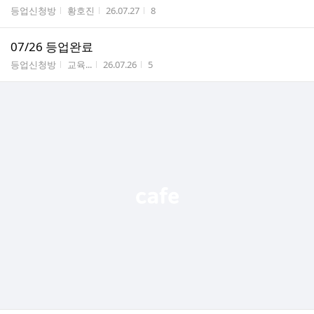
게시판명
작성자
작성시간
조회수
등업신청방
황호진
26.07.27
8
07/26 등업완료
게시판명
작성자
작성시간
조회수
등업신청방
교육...
26.07.26
5