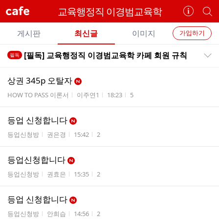
cafe
교육행정직 이경범교육학
카
개
페
별
개
정
카
게시판
최신글
이미지
가입하기
보
별
페
전
전
보
검
[필독] 교육행정직 이경범교육학 카페 회원 규칙
필독
카
공지목록 펼치기/접기
체
기
색
체
페
글
글
상권 345p 오탈자
리
메
게시판명
작성자
작성시간
조회수
HOW TO PASS 이론서
이주연1
18:23
5
스
뉴
트
등업 신청합니다
게시판명
작성자
작성시간
조회수
등업신청방
권은경
15:42
2
등업신청합니다
게시판명
작성자
작성시간
조회수
등업신청방
권효은
15:35
2
등업 신청합니다
게시판명
작성자
작성시간
조회수
등업신청방
안희습
14:56
2