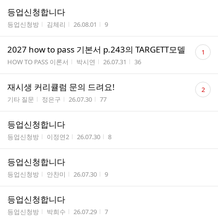
등업신청합니다
게시판명
작성자
작성시간
조회수
등업신청방
김체리
26.08.01
9
댓
2027 how to pass 기본서 p.243의 TARGETT모델
1
글
게시판명
작성자
작성시간
조회수
HOW TO PASS 이론서
박시연
26.07.31
36
수
댓
재시생 커리큘럼 문의 드려요!
2
글
게시판명
작성자
작성시간
조회수
기타 질문
정은구
26.07.30
77
수
등업신청합니다
게시판명
작성자
작성시간
조회수
등업신청방
이정연2
26.07.30
8
등업신청합니다
게시판명
작성자
작성시간
조회수
등업신청방
안찬미
26.07.30
9
등업신청합니다
게시판명
작성자
작성시간
조회수
등업신청방
박희수
26.07.29
7