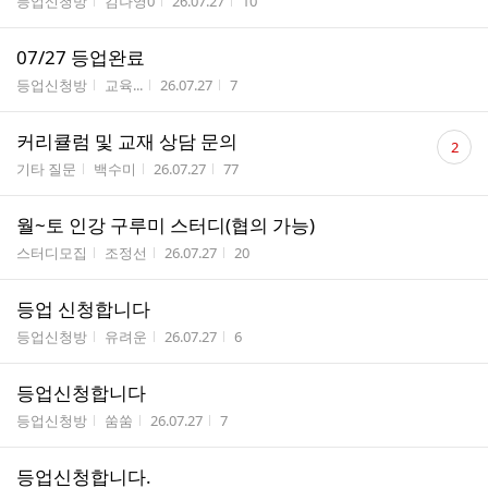
게시판명
작성자
작성시간
조회수
등업신청방
김나영0
26.07.27
10
07/27 등업완료
게시판명
작성자
작성시간
조회수
등업신청방
교육...
26.07.27
7
댓
커리큘럼 및 교재 상담 문의
2
글
게시판명
작성자
작성시간
조회수
기타 질문
백수미
26.07.27
77
수
월~토 인강 구루미 스터디(협의 가능)
게시판명
작성자
작성시간
조회수
스터디모집
조정선
26.07.27
20
등업 신청합니다
게시판명
작성자
작성시간
조회수
등업신청방
유려운
26.07.27
6
등업신청합니다
게시판명
작성자
작성시간
조회수
등업신청방
쑴쑴
26.07.27
7
등업신청합니다.