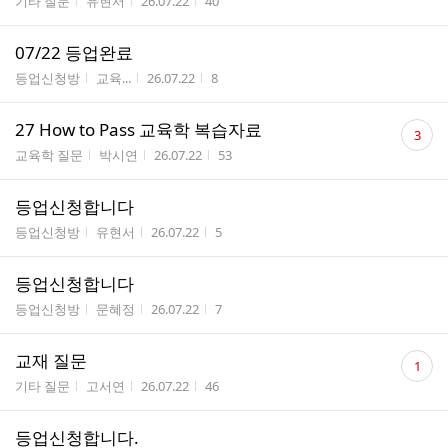
게시판명
작성자
작성시간
조회수
기타 질문
유현서
26.07.22
40
수
07/22 등업완료
게시판명
작성자
작성시간
조회수
등업신청방
교육...
26.07.22
8
댓
27 How to Pass 교육학 복습자료
3
글
게시판명
작성자
작성시간
조회수
교육학 질문
박시연
26.07.22
53
수
등업신청합니다
게시판명
작성자
작성시간
조회수
등업신청방
유현서
26.07.22
5
등업신청합니다
게시판명
작성자
작성시간
조회수
등업신청방
문혜정
26.07.22
7
댓
교재 질문
1
글
게시판명
작성자
작성시간
조회수
기타 질문
고서연
26.07.22
46
수
등업신청합니다.