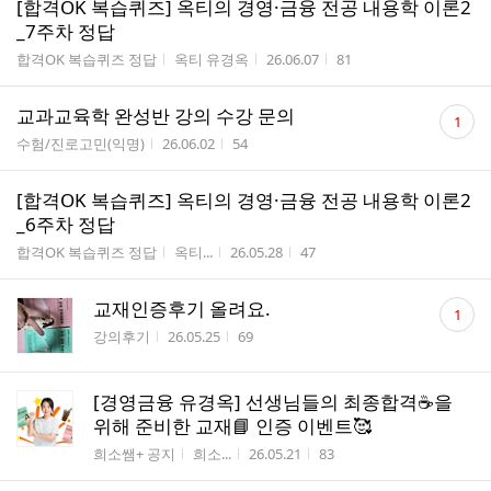
[합격OK 복습퀴즈] 옥티의 경영·금융 전공 내용학 이론2
_7주차 정답
게시판명
작성자
작성시간
조회수
합격OK 복습퀴즈 정답
옥티 유경옥
26.06.07
81
댓
교과교육학 완성반 강의 수강 문의
1
글
게시판명
작성시간
조회수
수험/진로고민(익명)
26.06.02
54
수
[합격OK 복습퀴즈] 옥티의 경영·금융 전공 내용학 이론2
_6주차 정답
게시판명
작성자
작성시간
조회수
합격OK 복습퀴즈 정답
옥티...
26.05.28
47
댓
교재인증후기 올려요.
1
글
게시판명
작성시간
조회수
강의후기
26.05.25
69
수
[경영금융 유경옥] 선생님들의 최종합격☕을
위해 준비한 교재📘 인증 이벤트🥰
게시판명
작성자
작성시간
조회수
희소쌤+ 공지
희소...
26.05.21
83