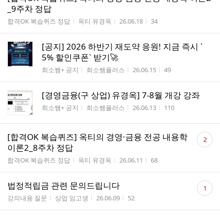
_9주차 정답
게시판명
작성자
작성시간
조회수
합격OK 복습퀴즈 정답
옥티 유경옥
26.06.18
34
[공지] 2026 하반기 재도약 응원! 지금 즉시 `
5% 할인쿠폰` 받기🚀
게시판명
작성자
작성시간
조회수
희소쌤+ 공지
희소쌤플러스
26.06.15
49
[경영금융(구 상업) 유경옥] 7-8월 개강 강좌
게시판명
작성자
작성시간
조회수
희소쌤+ 공지
희소쌤플러스
26.06.13
110
댓
[합격OK 복습퀴즈] 옥티의 경영·금융 전공 내용학
2
글
이론2_8주차 정답
수
게시판명
작성자
작성시간
조회수
합격OK 복습퀴즈 정답
옥티 유경옥
26.06.11
68
댓
법정적립금 관련 문의드립니다
1
글
게시판명
작성자
작성시간
조회수
강의내용 질문
상업 임고생
26.06.09
52
수