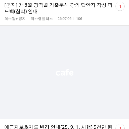
댓
[공지] 7~8월 영역별 기출분석 강의 답안지 작성 피
1
글
드백(첨삭) 안내
수
게시판명
작성자
작성시간
조회수
희소쌤+ 공지
희소쌤플러스
26.07.06
106
댓
예금자보호제도 변경 안내(25. 9. 1. 시행) 5천만 원
1