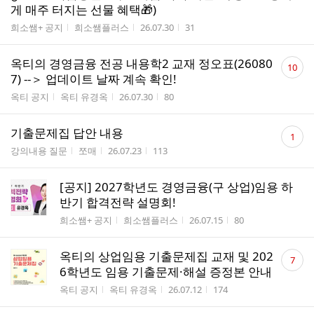
게 매주 터지는 선물 혜택🎁)
게시판명
작성자
작성시간
조회수
희소쌤+ 공지
희소쌤플러스
26.07.30
31
댓
옥티의 경영금융 전공 내용학2 교재 정오표(26080
10
글
7) --＞ 업데이트 날짜 계속 확인!
수
게시판명
작성자
작성시간
조회수
옥티 공지
옥티 유경옥
26.07.30
80
댓
기출문제집 답안 내용
1
글
게시판명
작성자
작성시간
조회수
강의내용 질문
쪼매
26.07.23
113
수
[공지] 2027학년도 경영금융(구 상업)임용 하
반기 합격전략 설명회!
게시판명
작성자
작성시간
조회수
희소쌤+ 공지
희소쌤플러스
26.07.15
80
댓
옥티의 상업임용 기출문제집 교재 및 202
7
글
6학년도 임용 기출문제·해설 증정본 안내
수
게시판명
작성자
작성시간
조회수
옥티 공지
옥티 유경옥
26.07.12
174