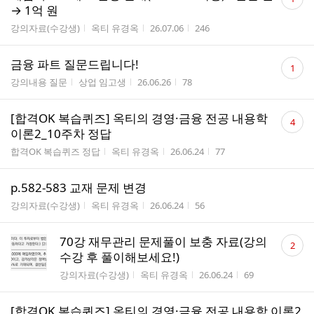
글
→ 1억 원
수
게시판명
작성자
작성시간
조회수
강의자료(수강생)
옥티 유경옥
26.07.06
246
댓
금융 파트 질문드립니다!
1
글
게시판명
작성자
작성시간
조회수
강의내용 질문
상업 임고생
26.06.26
78
수
댓
[합격OK 복습퀴즈] 옥티의 경영·금융 전공 내용학
4
글
이론2_10주차 정답
수
게시판명
작성자
작성시간
조회수
합격OK 복습퀴즈 정답
옥티 유경옥
26.06.24
77
p.582-583 교재 문제 변경
게시판명
작성자
작성시간
조회수
강의자료(수강생)
옥티 유경옥
26.06.24
56
댓
70강 재무관리 문제풀이 보충 자료(강의
2
글
수강 후 풀이해보세요!)
수
게시판명
작성자
작성시간
조회수
강의자료(수강생)
옥티 유경옥
26.06.24
69
[합격OK 복습퀴즈] 옥티의 경영·금융 전공 내용학 이론2