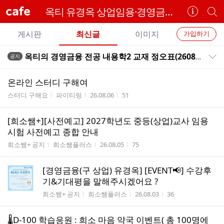
cafe
옥티 유경옥 상업임용·경영금융임용
카
개
페
별
개
정
카
게시판
최신글
이미지
가입하기
보
별
페
전
전
보
검
옥티의 경영금융 전공 내용학2 교재 정오표(260807) --＞ 업데이트 날짜 계속 확인!
공지
카
공지목록 펼치기/접기
체
기
색
체
페
글
글
온라인 스터디 구해여
리
메
게시판명
작성자
작성시간
조회수
스터디 구해요
파이티링
26.08.06
51
스
뉴
트
[희소쌤+][사전예고] 2027학년도 중등(상업)교사 임용
시험 사전예고 종합 안내
게시판명
작성자
작성시간
조회수
희소쌤+ 공지
희소쌤플러스
26.08.05
75
[경영금융(구 상업) 유경옥] [EVENT📢] 수강후
기&기대평을 말해주시겠어요 ?
게시판명
작성자
작성시간
조회수
희소쌤+ 공지
희소쌤플러스
26.08.03
36
🌡️D-100 학습응원 : 희소 마음 약국 이벤트( 총 100명에