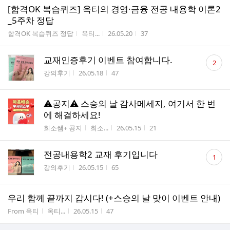
[합격OK 복습퀴즈] 옥티의 경영·금융 전공 내용학 이론2
_5주차 정답
게시판명
작성자
작성시간
조회수
합격OK 복습퀴즈 정답
옥티...
26.05.20
37
댓
교재인증후기 이벤트 참여합니다.
2
글
게시판명
작성시간
조회수
강의후기
26.05.18
47
수
⚠️공지⚠️ 스승의 날 감사메세지, 여기서 한 번
에 해결하세요!
게시판명
작성자
작성시간
조회수
희소쌤+ 공지
희소...
26.05.15
21
댓
전공내용학2 교재 후기입니다
1
글
게시판명
작성시간
조회수
강의후기
26.05.15
65
수
우리 함께 끝까지 갑시다! (+스승의 날 맞이 이벤트 안내)
게시판명
작성자
작성시간
조회수
From 옥티
옥티...
26.05.15
47