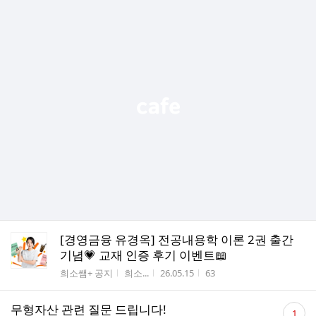
[경영금융 유경옥] 전공내용학 이론 2권 출간
기념💗 교재 인증 후기 이벤트📖
게시판명
작성자
작성시간
조회수
희소쌤+ 공지
희소...
26.05.15
63
댓
무형자산 관련 질문 드립니다!
1