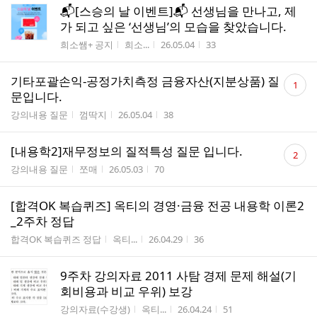
📬[스승의 날 이벤트]📬 선생님을 만나고, 제
가 되고 싶은 ‘선생님’의 모습을 찾았습니다.
게시판명
작성자
작성시간
조회수
희소쌤+ 공지
희소...
26.05.04
33
댓
기타포괄손익-공정가치측정 금융자산(지분상품) 질
1
글
문입니다.
수
게시판명
작성자
작성시간
조회수
강의내용 질문
껌딱지
26.05.04
38
댓
[내용학2]재무정보의 질적특성 질문 입니다.
2
글
게시판명
작성자
작성시간
조회수
강의내용 질문
쪼매
26.05.03
70
수
[합격OK 복습퀴즈] 옥티의 경영·금융 전공 내용학 이론2
_2주차 정답
게시판명
작성자
작성시간
조회수
합격OK 복습퀴즈 정답
옥티...
26.04.29
36
9주차 강의자료 2011 사탐 경제 문제 해설(기
회비용과 비교 우위) 보강
게시판명
작성자
작성시간
조회수
강의자료(수강생)
옥티...
26.04.24
51