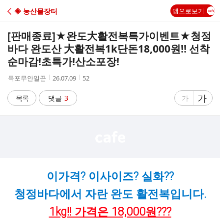
C
◈ 농산물장터
앱으로보기
A
[판매종료]
★완도大활전복특가이벤트★청정
F
바다 완도산 大활전복1k단돈18,000원!! 선착
순마감!초특가!산소포장!
E
작
작
조
목포무안일꾼
26.07.09
52
성
성
회
자
시
수
글
가
글
목록
댓글
3
가
간
자
자
크
크
기
기
크
작
게
게
이가격? 이사이즈? 실화??
청정바다에서 자란 완도 활전복입니다.
1kg!! 가격은 18,000원???