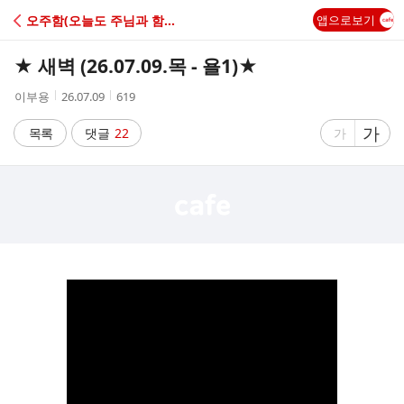
C
오주함(오늘도 주님과 함께 눈부시다)
앱으로보기
A
★ 새벽 (26.07.09.목 - 욜1)★
F
작
작
조
이부용
26.07.09
619
성
성
회
E
자
시
수
글
가
글
목록
댓글
22
가
간
자
자
크
크
기
기
크
작
게
게