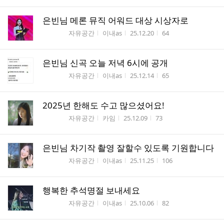
은빈님 메론 뮤직 어워드 대상 시상자로
게시판명
작성자
작성시간
조회수
자유공간
이내as
25.12.20
64
은빈님 신곡 오늘 저녁 6시에 공개
게시판명
작성자
작성시간
조회수
자유공간
이내as
25.12.14
65
2025년 한해도 수고 많으셨어요!
게시판명
작성자
작성시간
조회수
자유공간
카임
25.12.09
73
은빈님 차기작 촬영 잘할수 있도록 기원합니다
게시판명
작성자
작성시간
조회수
자유공간
이내as
25.11.25
106
행복한 추석명절 보내세요
게시판명
작성자
작성시간
조회수
자유공간
이내as
25.10.06
82