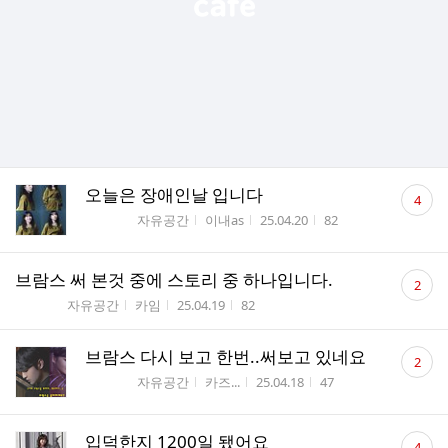
댓
오늘은 장애인날 입니다
4
글
게시판명
작성자
작성시간
조회수
자유공간
이내as
25.04.20
82
수
댓
브람스 써 본것 중에 스토리 중 하나입니다.
2
글
게시판명
작성자
작성시간
조회수
자유공간
카임
25.04.19
82
수
댓
브람스 다시 보고 한번..써보고 있네요
2
글
게시판명
작성자
작성시간
조회수
자유공간
카즈...
25.04.18
47
수
댓
입덕한지 1200일 됐어요
4