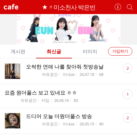
cafe
★〃미소천사 박은빈
카
개
페
별
정
카
보
페
보
검
기
색
개
게시판
최신글
이미지
가입하기
별
전
전
댓
오싹한 연애 나를 찾아줘 첫방송날
카
2
체
체
글
게시판명
작성자
작성시간
조회수
자유공간
이내as
26.07.18
68
페
글
수
글
리
메
댓
스
요즘 원더풀스 보고 있네요 ㅎㅎ
1
뉴
글
트
게시판명
작성자
작성시간
조회수
자유공간
카임
26.06.16
83
수
댓
드디어 오늘 더원더풀스 방송
2
글
게시판명
작성자
작성시간
조회수
자유공간
이내as
26.05.15
90
수