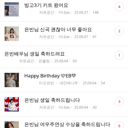
댓
빙고3기 키트 왔어요
4
글
게시판명
작성자
작성시간
조회수
자유공간
이내as
25.09.27
148
수
댓
은빈님 신곡 괜찮아 너무 좋아요
2
글
게시판명
작성자
작성시간
조회수
자유공간
이내as
25.09.07
91
수
댓
은빈배우님 생일 축하드려요
1
글
게시판명
작성자
작성시간
조회수
자유공간
은블링
25.09.04
50
수
Happy Birthday 🩷EB💚
게시판명
작성자
작성시간
조회수
티오은빈
내안에나무
25.09.04
54
댓
은빈님 생일 축하드립니다
3
글
게시판명
작성자
작성시간
조회수
자유공간
이내as
25.09.04
43
수
댓
은빈님 여우주연상 수상을 축하드립니다
6