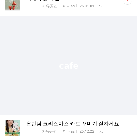
글
게시판명
작성자
작성시간
조회수
자유공간
이내as
26.01.01
96
수
은빈님 크리스마스 카드 꾸미기 잘하세요
게시판명
작성자
작성시간
조회수
자유공간
이내as
25.12.22
75