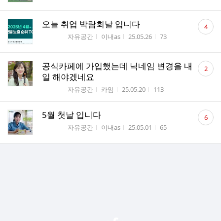
댓
오늘 취업 박람회날 입니다
4
글
게시판명
작성자
작성시간
조회수
자유공간
이내as
25.05.26
73
수
댓
공식카페에 가입했는데 닉네임 변경을 내
2
글
일 해야겠네요
수
게시판명
작성자
작성시간
조회수
자유공간
카임
25.05.20
113
댓
5월 첫날 입니다
6
글
게시판명
작성자
작성시간
조회수
자유공간
이내as
25.05.01
65
수