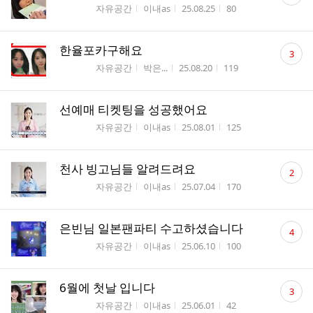
글
게시판명
작성자
작성시간
조회수
자유공간
이내as
25.08.25
80
수
댓
한율포카구해요
3
글
게시판명
작성자
작성시간
조회수
자유공간
박은...
25.08.20
119
수
선예매 티켓팅을 성공했어요
게시판명
작성자
작성시간
조회수
자유공간
이내as
25.08.01
125
댓
천사 빙고님들 알려드려요
2
글
게시판명
작성자
작성시간
조회수
자유공간
이내as
25.07.04
170
수
댓
은빈님 일본팬파티 수고하셨습니다
4
글
게시판명
작성자
작성시간
조회수
자유공간
이내as
25.06.10
100
수
댓
6월에 첫날 입니다
3
글
게시판명
작성자
작성시간
조회수
자유공간
이내as
25.06.01
42
수