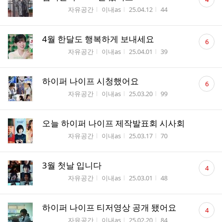
글
게시판명
작성자
작성시간
조회수
자유공간
이내as
25.04.12
44
수
댓
4월 한달도 행복하게 보내세요
6
글
게시판명
작성자
작성시간
조회수
자유공간
이내as
25.04.01
39
수
댓
하이퍼 나이프 시청했어요
6
글
게시판명
작성자
작성시간
조회수
자유공간
이내as
25.03.20
99
수
오늘 하이퍼 나이프 제작발표회 시사회
게시판명
작성자
작성시간
조회수
자유공간
이내as
25.03.17
70
댓
3월 첫날 입니다
4
글
게시판명
작성자
작성시간
조회수
자유공간
이내as
25.03.01
48
수
댓
하이퍼 나이프 티저영상 공개 됐어요
4
글
게시판명
작성자
작성시간
조회수
자유공간
이내as
25.02.20
84