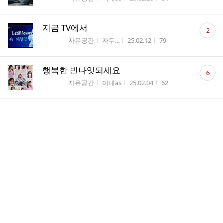
수
댓
지금 TV에서
2
글
게시판명
작성자
작성시간
조회수
자유공간
자두...
25.02.12
79
수
댓
행복한 빈나잇되세요
6
글
게시판명
작성자
작성시간
조회수
자유공간
이내as
25.02.04
62
수
댓
새해복 많이 받으세요
4
글
게시판명
작성자
작성시간
조회수
자유공간
이내as
25.01.29
77
수
댓
브람스 보다가 생각나서 만들었습니다.! 곧 설날 인
2
글
데 즐거운 명절 보내세요!
수
게시판명
작성자
작성시간
조회수
자유공간
카임
25.01.23
57
댓
사진 원본
2
글
게시판명
작성자
작성시간
조회수
자유공간
주경
25.01.09
153
수