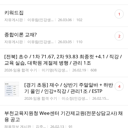
수
댓
키워드집
1
글
게시판명
작성자
작성시간
조회수
자유게시판
이유림(인강생...
26.03.06
102
수
댓
종합이론 교재?
2
글
게시판명
작성자
작성시간
조회수
자유게시판
이유림(인강생...
26.03.05
110
수
[전북] 초수 / 1차 71.67, 2차 93.83 최종컷 +4.1 / 직강 /
교육 실습, 대학원 계절제 병행 / 관리 1조
게시판명
작성자
작성시간
조회수
2026 임용 합격 수기
이기명(직강생...
26.02.19
608
댓
[경기 초등] 재수 / 상반기 주말알바 + 하반
4
글
기 올인 / 인강+직강 / 관리1조 / ESTP
수
게시판명
작성자
작성시간
조회수
2026 임용 합격 수기
이소정(인강생...
26.02.15
619
부천교육지원청 Wee센터 기간제교원(전문상담교사) 채
용 공고
게시판명
작성자
작성시간
조회수
채용정보 게시판
김주...
26.02.13
91