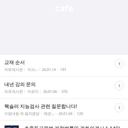
댓
교재 순서
1
글
게시판명
작성자
작성시간
조회수
자유게시판
이서...
26.01.14
191
수
댓
내년 강의 문의
1
글
게시판명
작성자
작성시간
조회수
자유게시판
아로미
26.01.06
370
수
댓
웩슬러 지능검사 관련 질문합니다!
1
글
게시판명
작성자
작성시간
조회수
수업내용 외 질의응답
배은...
26.01.04
126
수