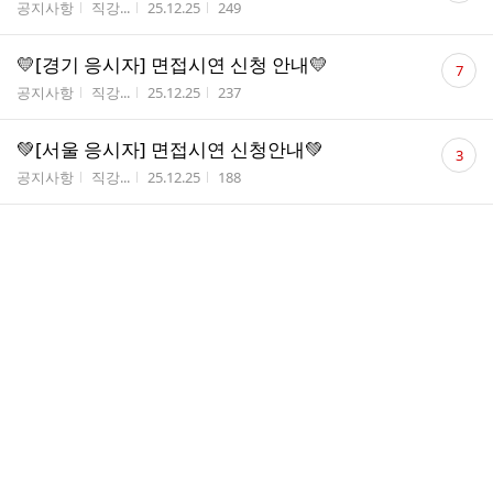
게시판명
작성자
작성시간
조회수
공지사항
직강...
25.12.25
249
수
댓
💛[경기 응시자] 면접시연 신청 안내💛
7
글
게시판명
작성자
작성시간
조회수
공지사항
직강...
25.12.25
237
수
댓
💚[서울 응시자] 면접시연 신청안내💚
3
글
게시판명
작성자
작성시간
조회수
공지사항
직강...
25.12.25
188
수
댓
강의 관련 질문
8
글
게시판명
작성자
작성시간
조회수
수업내용 외 질의응답
배은...
25.12.22
170
수
면접 시연 사전 안내
게시판명
작성자
작성시간
조회수
공지사항
이진영
25.12.20
227
댓
강의관련 하여 질문 드려요
3
글
게시판명
작성자
작성시간
조회수
수업내용 외 질의응답
최다...
25.12.09
210
수
댓
내년 강의