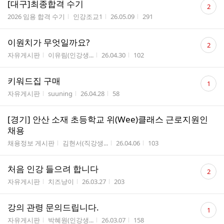
댓
[대구]최종합격 수기
2
글
게시판명
작성자
작성시간
조회수
2026 임용 합격 수기
인강조교1
26.05.09
291
수
댓
이원치가 무엇일까요?
2
글
게시판명
작성자
작성시간
조회수
자유게시판
이유림(인강생...
26.04.30
102
수
댓
키워드집 구매
1
글
게시판명
작성자
작성시간
조회수
자유게시판
suuning
26.04.28
58
수
[경기] 안산 소재 초등학교 위(Wee)클래스 근로지원인
채용
게시판명
작성자
작성시간
조회수
채용정보 게시판
김현서(직강생...
26.04.06
103
댓
처음 인강 들으려 합니다
2
글
게시판명
작성자
작성시간
조회수
자유게시판
치즈냥이
26.03.27
203
수
댓
강의 관령 문의드립니다.
1
글
게시판명
작성자
작성시간
조회수
자유게시판
박혜원(인강생...
26.03.07
158