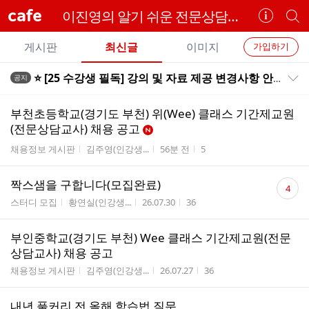
cafe
이진영의 알기 쉬운 전문상담교사
카
개
페
별
개
정
카
게시판
최신글
이미지
가입하기
보
별
페
전
전
보
검
⭐️ [25 수강생 필독] 강의 및 자료 제공 변경사항 안내 (pdf 자료 제공, 빈칸 여부 등) ⭐️
공지
카
공지목록 펼치기/접기
체
기
색
체
페
글
글
부천초등학교(경기도 부천) 위(Wee) 클래스 기간제교원
리
메
(전문상담교사) 채용 공고
스
뉴
게시판명
작성자
작성시간
조회수
채용정보 게시판
김주영(인강생...
56분 전
5
트
댓
짝스샘을 구합니다(모집완료)
4
글
게시판명
작성자
작성시간
조회수
스터디 모집
황연실(인강생...
26.07.30
36
수
부인중학교(경기도 부천) Wee 클래스 기간제교원(전문
상담교사) 채용 공고
게시판명
작성자
작성시간
조회수
채용정보 게시판
김주영(인강생...
26.07.27
36
내년 풀커리 전 올해 학습법 질문