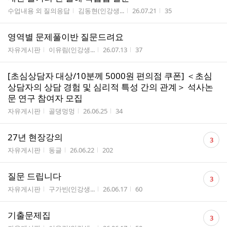
게시판명
작성자
작성시간
조회수
수업내용 외 질의응답
김동현(인강생...
26.07.21
35
영역별 문제풀이반 질문드려요
게시판명
작성자
작성시간
조회수
자유게시판
이유림(인강생...
26.07.13
37
[초심상담자 대상/10분께 5000원 편의점 쿠폰] ＜초심
상담자의 상담 경험 및 심리적 특성 간의 관계＞ 석사논
문 연구 참여자 모집
게시판명
작성자
작성시간
조회수
자유게시판
골댕멍멍
26.06.25
34
댓
27년 현장강의
3
글
게시판명
작성자
작성시간
조회수
자유게시판
동글
26.06.22
202
수
댓
질문 드립니다
3
글
게시판명
작성자
작성시간
조회수
자유게시판
구가빈(인강생...
26.06.17
60
수
댓
기출문제집
3
글