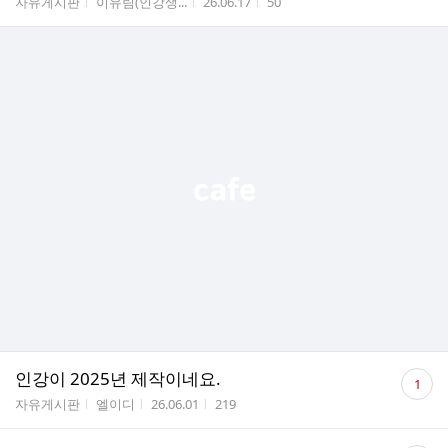
게시판명
작성자
작성시간
조회수
자유게시판
이유림(인강생...
26.06.17
50
수
댓
인강이 2025년 제작이네요.
1
글
게시판명
작성자
작성시간
조회수
자유게시판
엘이디
26.06.01
219
수