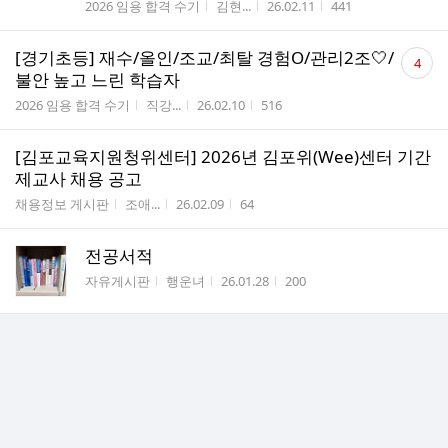
게시판명
작성자
작성시간
조회수
2026 임용 합격 수기
김현...
26.02.11
441
댓
[경기초등] 재수/올인/조교/최탈 경험O/관리2조🤍/
4
글
불안 높고 느린 학습자
수
게시판명
작성자
작성시간
조회수
2026 임용 합격 수기
직강...
26.02.10
516
[김포교육지원청위센터] 2026년 김포위(Wee)센터 기간
제교사 채용 공고
게시판명
작성자
작성시간
조회수
채용정보 게시판
조애...
26.02.09
64
전공서적
게시판명
작성자
작성시간
조회수
자유게시판
행운녀
26.01.28
200