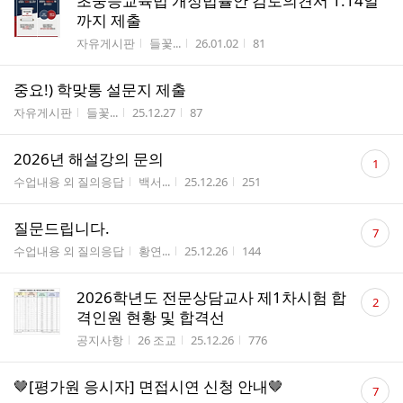
초중등교육법 개정법률안 검토의견서 1.14일
까지 제출
게시판명
작성자
작성시간
조회수
자유게시판
들꽃...
26.01.02
81
중요!) 학맞통 설문지 제출
게시판명
작성자
작성시간
조회수
자유게시판
들꽃...
25.12.27
87
댓
2026년 해설강의 문의
1
글
게시판명
작성자
작성시간
조회수
수업내용 외 질의응답
백서...
25.12.26
251
수
댓
질문드립니다.
7
글
게시판명
작성자
작성시간
조회수
수업내용 외 질의응답
황연...
25.12.26
144
수
댓
2026학년도 전문상담교사 제1차시험 합
2
글
격인원 현황 및 합격선
수
게시판명
작성자
작성시간
조회수
공지사항
26 조교
25.12.26
776
댓
🤎[평가원 응시자] 면접시연 신청 안내🤎
7
글