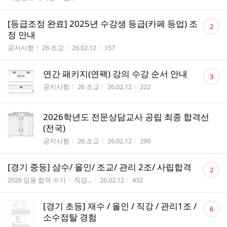
댓
[등급조정 완료] 2025년 수강생 등급(카페 등업) 조
2
글
정 안내
수
게시판명
작성자
작성시간
조회수
공지사항
26 조교
26.02.12
157
댓
연간 패키지(연팩) 강의 수강 순서 안내
3
글
게시판명
작성자
작성시간
조회수
공지사항
26 조교
26.02.12
222
수
2026학년도 전문상담교사 공립 최종 합격선
(전국)
게시판명
작성자
작성시간
조회수
공지사항
26 조교
26.02.12
299
댓
[경기 중등] 삼수/ 올인/ 조교/ 관리 2조/ 사립합격
2
글
게시판명
작성자
작성시간
조회수
2026 임용 합격 수기
직강...
26.02.12
432
수
댓
[경기 초등] 재수 / 올인 / 직강 / 관리1조 /
6
글
소수점탈 경험
수