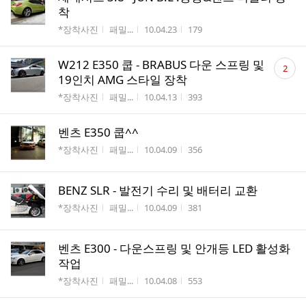
착
게시판명
작성자
작성시간
조회수
*장착사진
패밀...
10.04.23
179
댓
W212 E350 쿱 - BRABUS 다운 스프링 및
2
글
19인치 AMG 스타일 장착
수
게시판명
작성자
작성시간
조회수
*장착사진
패밀...
10.04.13
393
벤츠 E350 쿱^^
게시판명
작성자
작성시간
조회수
*장착사진
패밀...
10.04.09
356
BENZ SLR - 발전기 수리 및 배터리 교환
게시판명
작성자
작성시간
조회수
*장착사진
패밀...
10.04.09
381
벤츠 E300 - 다운스프링 및 안개등 LED 활성화
작업
게시판명
작성자
작성시간
조회수
*장착사진
패밀...
10.04.08
553