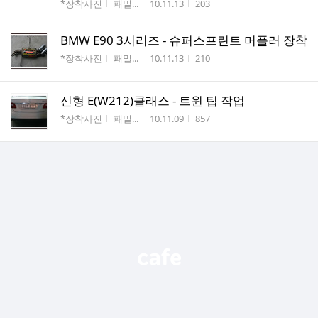
게시판명
작성자
작성시간
조회수
*장착사진
패밀...
10.11.13
203
BMW E90 3시리즈 - 슈퍼스프린트 머플러 장착
게시판명
작성자
작성시간
조회수
*장착사진
패밀...
10.11.13
210
신형 E(W212)클래스 - 트윈 팁 작업
게시판명
작성자
작성시간
조회수
*장착사진
패밀...
10.11.09
857