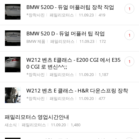
댓
BMW 520D - 듀얼 머플러팁 장착 작업
1
글
게시판명
작성자
작성시간
조회수
*장착사진
패밀리모터스
11.09.23
419
수
댓
BMW 520 D - 듀얼 머플러 팁 작업
1
글
게시판명
작성자
작성시간
조회수
BMW 제품
패밀리모터스
11.09.23
172
수
댓
W212 벤츠 E클래스 - E200 CGI 에서 E35
1
글
0 CGI 로 변신^^;;
수
게시판명
작성자
작성시간
조회수
*장착사진
패밀리모터스
11.09.20
1,187
W212 벤츠 E 클래스 - H&R 다운스프링 장착
게시판명
작성자
작성시간
조회수
*장착사진
패밀리모터스
11.09.20
477
패밀리모터스 영업시간안내
게시판명
작성자
작성시간
조회수
새소식
패밀리모터스
11.09.20
1,480
댓