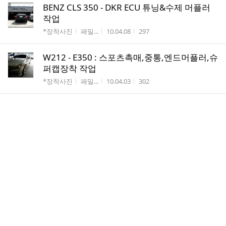
BENZ CLS 350 - DKR ECU 튜닝&수제 머플러
작업
게시판명
작성자
작성시간
조회수
*장착사진
패밀...
10.04.08
297
W212 - E350 : 스포츠촉매,중통,엔드머플러,슈
퍼캡장착 작업
게시판명
작성자
작성시간
조회수
*장착사진
패밀...
10.04.03
302
볼보 XC 90 - PIAA 혼 장착
게시판명
작성자
작성시간
조회수
*장착사진
패밀...
10.04.02
70
벤츠 E55 AMG - 슈퍼캡장착
게시판명
작성자
작성시간
조회수
*장착사진
패밀...
10.04.02
127
댓
슈퍼캡 장착후 윈치 테스트동영상
1
글
게시판명
작성자
작성시간
조회수
장착동영상
패밀...
10.04.02
91
수