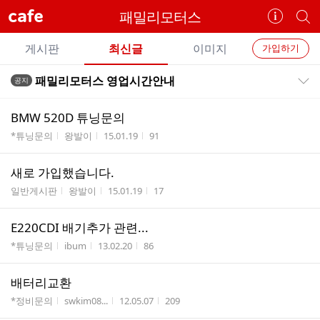
cafe
패밀리모터스
카
개
페
별
개
정
카
게시판
최신글
이미지
가입하기
보
별
페
전
전
보
검
패밀리모터스 영업시간안내
공지
카
공지목록 펼치기/접기
체
기
색
체
페
글
글
BMW 520D 튜닝문의
리
메
게시판명
작성자
작성시간
조회수
*튜닝문의
왕발이
15.01.19
91
스
뉴
트
새로 가입했습니다.
게시판명
작성자
작성시간
조회수
일반게시판
왕발이
15.01.19
17
E220CDI 배기추가 관련...
게시판명
작성자
작성시간
조회수
*튜닝문의
ibum
13.02.20
86
배터리교환
게시판명
작성자
작성시간
조회수
*정비문의
swkim08...
12.05.07
209