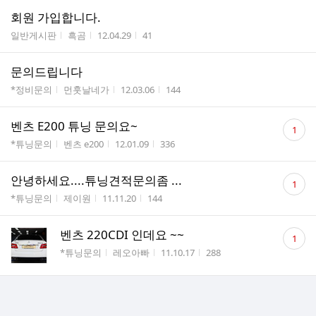
회원 가입합니다.
게시판명
작성자
작성시간
조회수
일반게시판
흑곰
12.04.29
41
문의드립니다
게시판명
작성자
작성시간
조회수
*정비문의
먼훗날네가
12.03.06
144
댓
벤츠 E200 튜닝 문의요~
1
글
게시판명
작성자
작성시간
조회수
*튜닝문의
벤츠 e200
12.01.09
336
수
댓
안녕하세요....튜닝견적문의좀 ...
1
글
게시판명
작성자
작성시간
조회수
*튜닝문의
제이원
11.11.20
144
수
댓
벤츠 220CDI 인데요 ~~
1
글
게시판명
작성자
작성시간
조회수
*튜닝문의
레오아빠
11.10.17
288
수