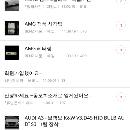
2
글
게시판명
작성자
작성시간
조회수
*장착사진
패밀...
11.09.19
616
수
댓
AMG 정품 사각팁
1
글
게시판명
작성자
작성시간
조회수
BENZ 제품
패밀...
11.09.19
870
수
댓
AMG 레터링
1
글
게시판명
작성자
작성시간
조회수
BENZ 제품
패밀...
11.09.19
409
수
회원가입했어요~
게시판명
작성자
작성시간
조회수
일반게시판
해피...
11.06.01
13
댓
안녕하세요 ~동오회소개로 알게됬어요 ..
1
글
게시판명
작성자
작성시간
조회수
*튜닝문의
해피...
11.06.01
197
수
AUDI A3 - 브램보,K&W V3,D4S HID BULB,AU
DI S3 그릴 장착