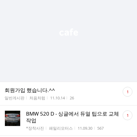
댓
회원가입 했습니다.^^
1
글
게시판명
작성자
작성시간
조회수
일반게시판
처음처럼
11.10.14
26
수
댓
BMW 520 D - 싱글에서 듀얼 팁으로 교체
1
글
작업
수
게시판명
작성자
작성시간
조회수
*장착사진
패밀리모터스
11.09.30
567