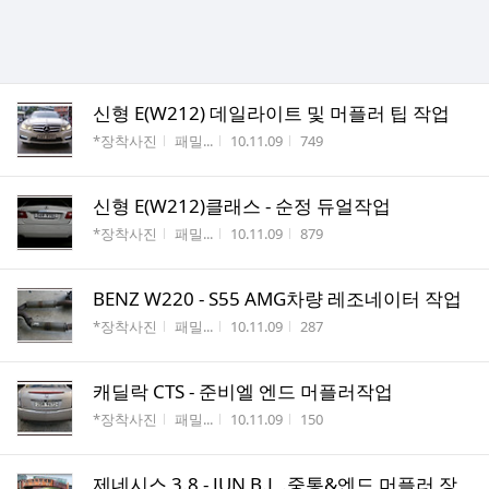
신형 E(W212) 데일라이트 및 머플러 팁 작업
게시판명
작성자
작성시간
조회수
*장착사진
패밀...
10.11.09
749
신형 E(W212)클래스 - 순정 듀얼작업
게시판명
작성자
작성시간
조회수
*장착사진
패밀...
10.11.09
879
BENZ W220 - S55 AMG차량 레조네이터 작업
게시판명
작성자
작성시간
조회수
*장착사진
패밀...
10.11.09
287
캐딜락 CTS - 준비엘 엔드 머플러작업
게시판명
작성자
작성시간
조회수
*장착사진
패밀...
10.11.09
150
제네시스 3.8 - JUN B.L .중통&엔드 머플러 장