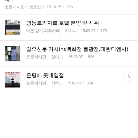
게시판명
작성자
작성시간
조회수
토론게시판
봉항산
15.10.25
293
명동르와지르 호텔 분양 앞 시위
게시판명
작성자
작성시간
조회수
다른 상가 피해사례
지하...
15.09.23
179
일요신문 기사(nc백화점 불광점,태완디앤시)
게시판명
작성자
작성시간
조회수
토론게시판
김미숙
15.08.07
828
댓
은평에 롯데입접
3
글
게시판명
작성자
작성시간
조회수
토론게시판
지하...
15.08.01
324
수
등업해주세요..^^
게시판명
작성자
작성시간
조회수
등업바랍니다
이쁜현
15.08.01
48
댓
8층 구분소유자입니다
3
글
게시판명
작성자
작성시간
조회수
등업바랍니다
민우
15.05.05
243
수