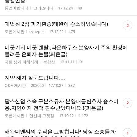
등업신청
게시판명
작성자
작성시간
조회수
등업바랍니다
크리스티나
17.12.24
48
댓
대법원 2심 파기환송(태완이 승소하였습니다)
2
글
게시판명
작성자
작성시간
조회수
토론게시판
syneper
17.12.22
475
수
미군기지 미군 렌탈 ,타운하우스 분양사기 주의 환상에
몰려든 은퇴자 눈물(퍼온글)
게시판명
작성자
작성시간
조회수
다른 상가 피해사례
봉항산
17.11.11
91
계약 해지 질문드립니다....
게시판명
작성자
작성시간
조회수
Q&A 게시판
202020
17.10.27
337
댓
팜스산업 소속 구분소유자 분양대금변호사 승소비
2
글
용,지연이자 전액 환수받았다네요!!(퍼온글)
수
게시판명
작성자
작성시간
조회수
토론게시판
연신내 고갯길
17.10.22
1,172
댓
태완디앤씨의 수작을 고발합니다! 당장 소송들 하
1
글