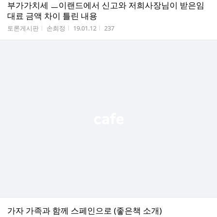
부가가치세 ㅡ이랜드에서 신고와 저희사장님이 받은임
대료 금액 차이 틀린 내용
게시판명
작성자
작성시간
조회수
토론게시판
손희정
19.01.12
237
가자 가족과 함께 스페인으로 (좋은책 소개)