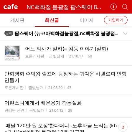
cafe
NC백화점 불광점 팜스퀘어 8천명 분양사기피해자 대책위원회
카
개
페
별
개
정
카
게시판
최신글
이미지
가입하기
보
별
페
전
전
보
검
팜스퀘어 (뉴코아백화점불광점,nc백화점 불광점정문 )분양비리 검찰,경찰 수사 촉구 시위현수막
공지
카
공지목록 펼치기/접기
체
기
색
체
페
글
글
어느 의사가 말하는 감동 이야기(실화)
리
메
게시판명
작성자
작성시간
조회수
토론게시판
금빛날개
21.10.17
60
스
뉴
트
만화영화 주먹왕 랄프에 등장하는 귀여운 바넬로피 인형
만들기
게시판명
작성자
작성시간
조회수
토론게시판
금빛날개
21.08.29
43
어린소녀에게서 배운용기 감동실화
게시판명
작성자
작성시간
조회수
관리단 관련
금빛날개
21.04.13
39
댓
'매달 120만 원 보장'한다더니..노후자금 노리는 (kb
2
글
s 기사)nc백화점 불광점 10층 가구점