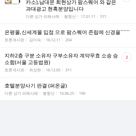
카소),남대문 회현상가 팜스퀘어 와 같은
수
과대광고 현혹분양입니다
게시판명
작성자
작성시간
조회수
다른 상가 피해사례
봉항산
17.01.11
571
은평몰,신세계몰 입점 으로 팜스퀘어 존립에 신경을``````
게시판명
작성자
작성시간
조회수
토론게시판
김미숙
16.12.11
204
댓
지하2층 구분 소유자 구부소유자 계약무효 소송 승
2
글
소함(서울 고등법원)
수
게시판명
작성자
작성시간
조회수
토론게시판
최성현
16.12.05
311
호텔분양사기 판결 (퍼온글)
게시판명
작성자
작성시간
조회수
다른 상가 피해사례
봉항산
16.06.25
190