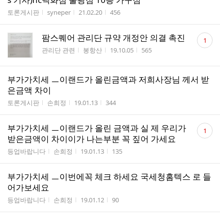
수
게시판명
작성자
작성시간
조회수
토론게시판
syneper
21.02.20
456
댓
팜스퀘어 관리단 규약 개정안 의결 촉진
1
글
게시판명
작성자
작성시간
조회수
관리단 관련
봉항산
19.10.05
565
수
부가가치세 ㅡ이랜드가 올린금액과 저희사장님 께서 받
은금액 차이
게시판명
작성자
작성시간
조회수
토론게시판
손희정
19.01.13
344
댓
부가가치세 ㅡ이랜드가 올린 금액과 실 제 우리가
1
글
받은금액이 차이이가 나는부분 꼭 짚어 가세요
수
게시판명
작성자
작성시간
조회수
등업바랍니다
손희정
19.01.13
135
부가가치세 ㅡ이번에꼭 체크 하세요 국세청홈텍스 로 들
어가보세요
게시판명
작성자
작성시간
조회수
등업바랍니다
손희정
19.01.12
90