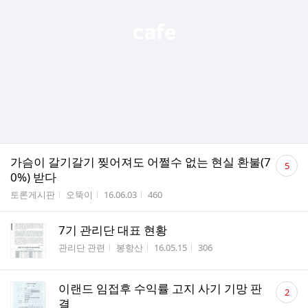
댓
가슴이 갈기갈기 찢어져도 어쩔수 없는 현실 환불(7
5
글
0%) 받다
수
게시판명
작성자
작성시간
조회수
토론게시판
오뚝이
16.06.03
460
7기 관리단 대표 현황
게시판명
작성자
작성시간
조회수
관리단 관련
봉항산
16.05.15
306
댓
이랜드 임접후 수익률 고지 사기 기망 판
2
글
결