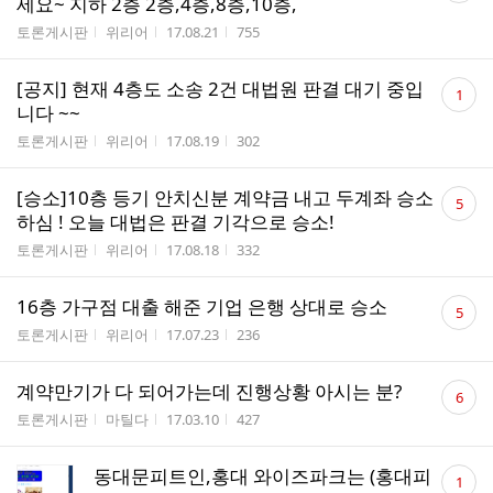
세요~ 지하 2층 2층,4층,8층,10층,
수
게시판명
작성자
작성시간
조회수
토론게시판
위리어
17.08.21
755
댓
[공지] 현재 4층도 소송 2건 대법원 판결 대기 중입
1
글
니다 ~~
수
게시판명
작성자
작성시간
조회수
토론게시판
위리어
17.08.19
302
댓
[승소]10층 등기 안치신분 계약금 내고 두계좌 승소
5
글
하심 ! 오늘 대법은 판결 기각으로 승소!
수
게시판명
작성자
작성시간
조회수
토론게시판
위리어
17.08.18
332
댓
16층 가구점 대출 해준 기업 은행 상대로 승소
5
글
게시판명
작성자
작성시간
조회수
토론게시판
위리어
17.07.23
236
수
댓
계약만기가 다 되어가는데 진행상황 아시는 분?
6
글
게시판명
작성자
작성시간
조회수
토론게시판
마틸다
17.03.10
427
수
댓
동대문피트인,홍대 와이즈파크는 (홍대피
1
글