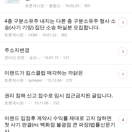
수
게시판명
작성자
작성시간
조회수
토론게시판
봉항산
16.02.25
355
댓
4층 구분소유주 내지는 다른 층 구분소유주 형사 소
1
글
송(사기 기망) 집단 소송 하실분 모집합니다.
수
게시판명
작성자
작성시간
조회수
토론게시판
LKIM
16.01.22
362
댓
주소지변경
1
글
게시판명
작성자
작성시간
조회수
관리단 관련
승모...
16.01.15
121
수
댓
이랜드가 킴스클럽 매각하는 까닭은
1
글
게시판명
작성자
작성시간
조회수
토론게시판
syneper
15.12.04
273
수
권리 침해 신고 접수로 임시 접근금지된 글입니다.
게시판명
작성자
작성시간
조회수
토론게시판
-
15.11.06
152
댓
이랜드 입점후 계약시 수익률 제대로 고지 않하면
4
글
첫 사기 판결(nc 백화점 불광점 큰 파장)법률신문기
수
사