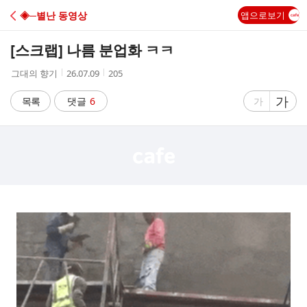
C
◈─별난 동영상
앱으로보기
A
[스크랩]
나름 분업화 ㅋㅋ
F
작
작
조
그대의 향기
26.07.09
205
성
성
회
E
자
시
수
글
가
글
목록
댓글
6
가
간
자
자
크
크
기
기
크
작
게
게