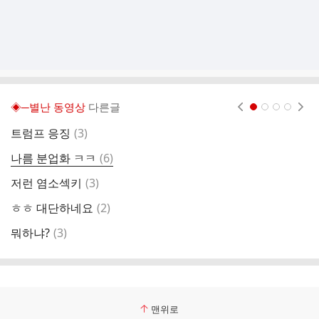
◈─별난 동영상
다른글
현재페이지 1
2
3
4
댓
트럼프 응징
(
3
)
이
글
댓
나름 분업화 ㅋㅋ
(
6
)
짜
글
댓
저런 염소섹키
(
3
)
저
글
댓
ㅎㅎ 대단하네요
(
2
)
글
댓
뭐하냐?
(
3
)
대
글
맨위로