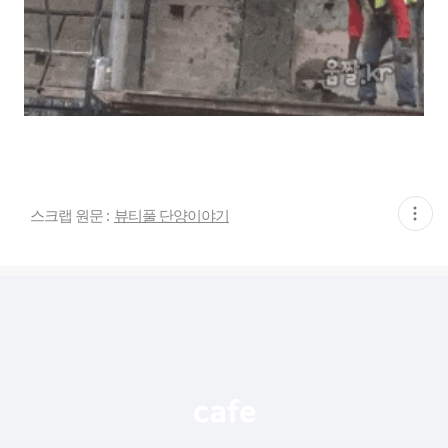
현
스크랩 원문 :
뷰티풀 단양이야기
재
게
시
글
추
가
기
능
열
기