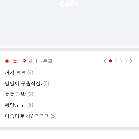
◈─놀라운 세상
다른글
현재페이지 1
2
3
4
댓
꺼져 ㅋㅋ
(
4
)
축
글
댓
멍멍이 구출작전,
(
5
)
개
글
댓
ㅎㅎ 대박
(
2
)
재
글
댓
황당,ㅠㅠ
(
6
)
알
글
댓
아줌마 뭐해? ㅋㅋㅋ
(
5
)
폭
글