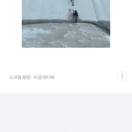
현
스크랩 원문 :
비공개카페
재
게
시
글
추
가
기
능
열
기