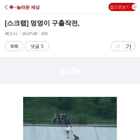
C
◈─놀라운 세상
앱으로보기
A
[스크랩]
멍멍이 구출작전,
F
작
작
조
복도사.
26.07.08
205
성
성
회
E
자
시
수
글
가
글
목록
댓글
5
가
간
자
자
크
크
기
기
크
작
게
게