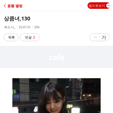
C
움짤 앨범
앱으로보기
A
상큼녀,130
F
작
작
조
복도사,,
25.07.31
356
성
성
회
E
자
시
수
글
가
글
목록
댓글
2
가
간
자
자
크
크
기
기
크
작
게
게