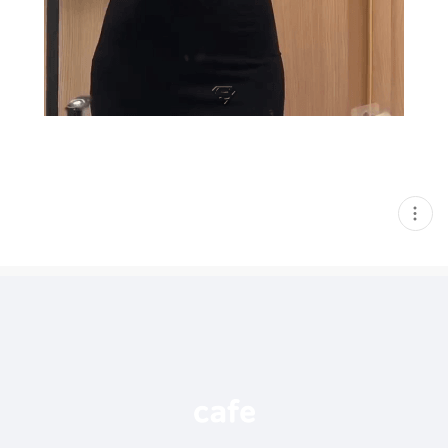
현
재
게
시
글
추
가
기
능
열
기