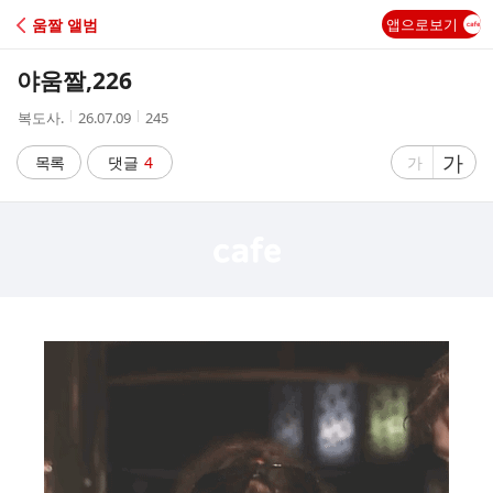
C
움짤 앨범
앱으로보기
A
야움짤,226
F
작
작
조
복도사.
26.07.09
245
성
성
회
E
자
시
수
글
가
글
목록
댓글
4
가
간
자
자
크
크
기
기
크
작
게
게