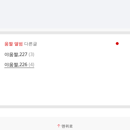
움짤 앨범
다른글
현재페이지 1
댓
야움짤,227
(
3
)
글
댓
야움짤,226
(
4
)
글
맨위로