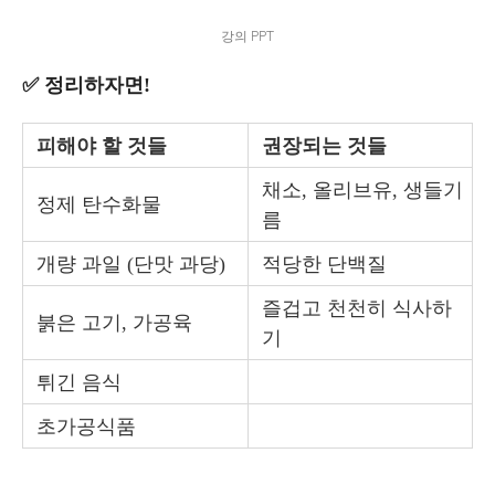
강의 PPT
✅ 정리하자면!
피해야 할 것들
권장되는 것들
채소, 올리브유, 생들기
정제 탄수화물
름
개량 과일 (단맛 과당)
적당한 단백질
즐겁고 천천히 식사하
붉은 고기, 가공육
기
튀긴 음식
초가공식품