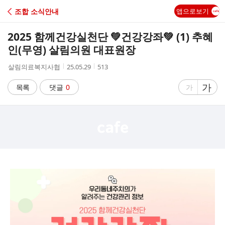
C
조합 소식안내
앱으로보기
A
2025 함께건강실천단 💚건강강좌💚 (1) 추혜
F
인(무영) 살림의원 대표원장
작
작
조
살림의료복지사협
25.05.29
513
E
성
성
회
자
시
수
글
가
글
목록
댓글
0
가
간
자
자
크
크
기
기
크
작
게
게