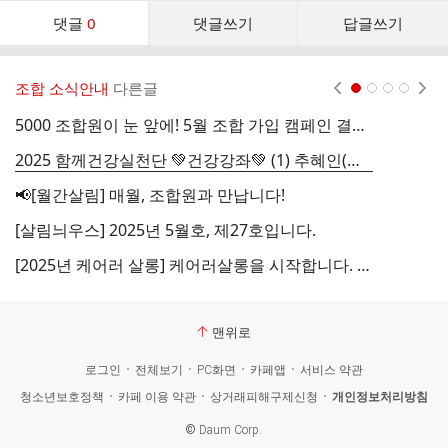
댓
댓글
0
댓글쓰기
답글쓰기
글
댓
글
조합 소식안내
다른글
현재페이지 1
2
3
4
리
스
5000 조합원이 눈 앞에! 5월 조합 가입 캠페인 결과 공유💞
트
2025 함께건강실천단 💚건강강좌💚 (1) 추혜인(무영) 살림의원 대표원장
＜
📢[월간살림] 매월, 조합원과 만납니다!
[살림늬우스] 2025년 5월호, 제27호입니다.
2
[2025년 케어러 살롱] 케어러살롱을 시작합니다. 5월25일(일) 오후2시
맨위로
로그인
전체보기
PC화면
카페앱
서비스 약관
청소년보호정책
카페 이용 약관
상거래피해구제신청
개인정보처리방침
©
Daum Corp.