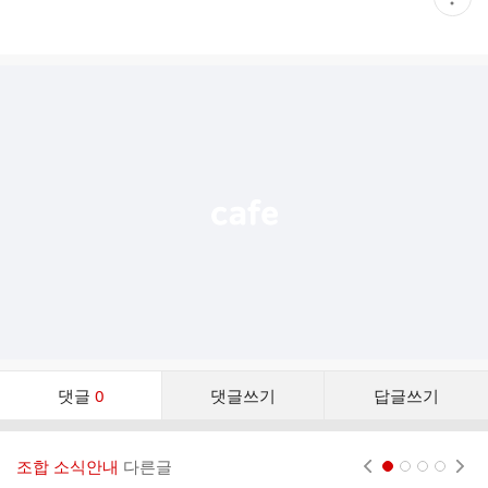
재
게
시
글
추
가
기
능
열
기
댓
댓글
0
댓글쓰기
답글쓰기
글
댓
글
조합 소식안내
다른글
현재페이지 1
2
3
4
리