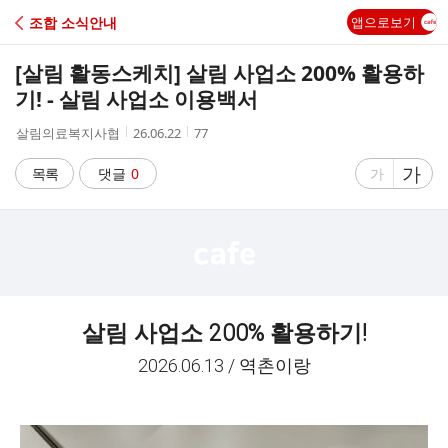
C
조합 소식안내
앱으로보기
A
[살림 활동스케치] 살림 사업소 200% 활용하
F
기! - 살림 사업소 이용백서
작
작
조
살림의료복지사협
26.06.22
77
E
성
성
회
자
시
수
글
가
글
목록
댓글
0
가
간
자
자
크
크
기
기
크
작
게
게
살림 사업소 200% 활용하기!
2026.06.13 / 역촌이랑