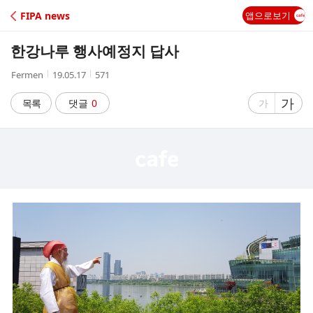
C
FIPA news
앱으로보기
A
한강나루 행사예정지 답사
F
작
작
조
Fermen
19.05.17
571
성
성
회
E
자
시
수
글
가
글
목록
댓글
0
가
간
자
자
크
크
기
기
크
작
게
게