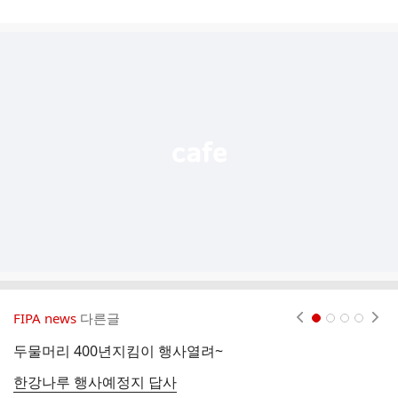
게
시
글
추
가
기
능
열
기
FIPA news
다른글
현재페이지 1
2
3
4
두물머리 400년지킴이 행사열려~
전
한강나루 행사예정지 답사
2