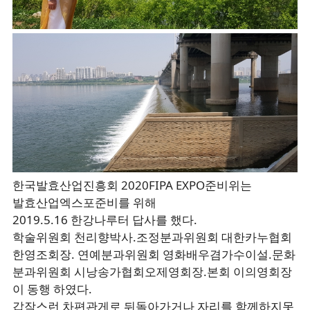
한국발효산업진흥회 2020FIPA EXPO준비위는
발효산업엑스포준비를 위해
2019.5.16 한강나루터 답사를 했다.
학술위원회 천리향박사.조정분과위원회 대한카누협회
한영조회장. 연예분과위원회 영화배우겸가수이설.문화
분과위원회 시낭송가협회오제영회장.본회 이의영회장
이 동행 하였다.
갑작스런 차편관게로 뒤돌아가거나 자리를 함께하지못