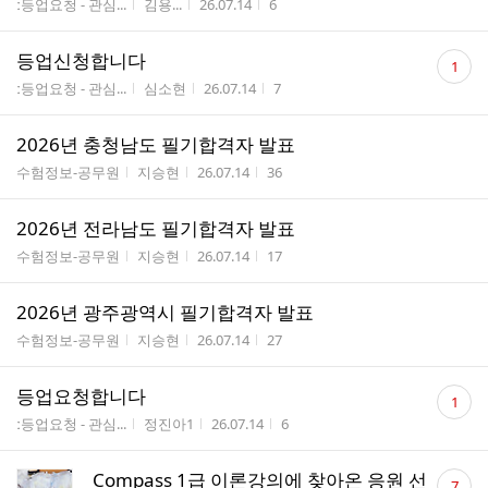
게시판명
작성자
작성시간
조회수
ː등업요청 - 관심...
김용...
26.07.14
6
수
댓
등업신청합니다
1
글
게시판명
작성자
작성시간
조회수
ː등업요청 - 관심...
심소현
26.07.14
7
수
2026년 충청남도 필기합격자 발표
게시판명
작성자
작성시간
조회수
수험정보-공무원
지승현
26.07.14
36
2026년 전라남도 필기합격자 발표
게시판명
작성자
작성시간
조회수
수험정보-공무원
지승현
26.07.14
17
2026년 광주광역시 필기합격자 발표
게시판명
작성자
작성시간
조회수
수험정보-공무원
지승현
26.07.14
27
댓
등업요청합니다
1
글
게시판명
작성자
작성시간
조회수
ː등업요청 - 관심...
정진아1
26.07.14
6
수
댓
Compass 1급 이론강의에 찾아온 응원 선
7