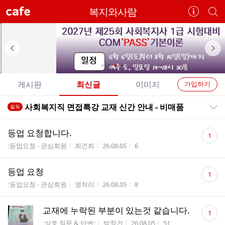
cafe
복지와사람
카
개
페
별
정
카
보
페
보
검
이
다
기
색
전
음
개
배
배
게시판
최신글
이미지
가입하기
너
너
별
전
전
사회복지직 면접특강 교재 신간 안내 - 비매품
필독
카
공지목록 펼치기/접기
체
체
페
글
댓
글
등업 요청합니다.
1
리
글
메
게시판명
작성자
작성시간
조회수
ː등업요청 - 관심회원
최건희
26.08.05
6
스
수
뉴
트
댓
등업 요청
1
글
게시판명
작성자
작성시간
조회수
ː등업요청 - 관심회원
영처리
26.08.05
8
수
댓
교재에 누락된 부분이 있는것 같습니다.
1
글
게시판명
작성자
작성시간
조회수
ː상호 질문 & 답변ː
박창건
26.08.05
51