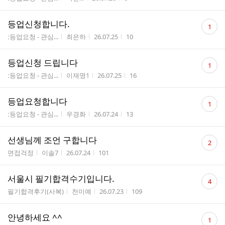
수
댓
등업신청합니다.
1
글
게시판명
작성자
작성시간
조회수
ː등업요청 - 관심...
최은하
26.07.25
10
수
댓
등업신청 드립니다
1
글
게시판명
작성자
작성시간
조회수
ː등업요청 - 관심...
이재명1
26.07.25
16
수
댓
등업요청합니다
1
글
게시판명
작성자
작성시간
조회수
ː등업요청 - 관심...
우경화
26.07.24
13
수
댓
선생님께 조언 구합니다
2
글
게시판명
작성자
작성시간
조회수
면접걱정
이솔7
26.07.24
101
수
댓
서울시 필기합격수기입니다.
4
글
게시판명
작성자
작성시간
조회수
필기합격후기(사복)
천미예
26.07.23
109
수
댓
안녕하세요 ^^
1
글