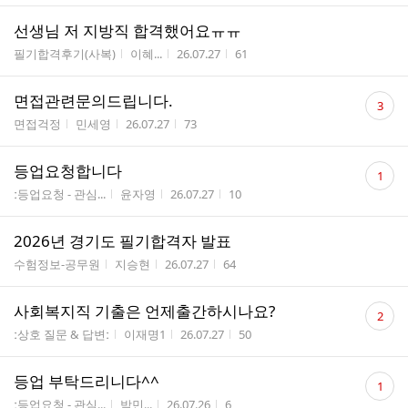
선생님 저 지방직 합격했어요ㅠㅠ
게시판명
작성자
작성시간
조회수
필기합격후기(사복)
이혜...
26.07.27
61
댓
면접관련문의드립니다.
3
글
게시판명
작성자
작성시간
조회수
면접걱정
민세영
26.07.27
73
수
댓
등업요청합니다
1
글
게시판명
작성자
작성시간
조회수
ː등업요청 - 관심...
윤자영
26.07.27
10
수
2026년 경기도 필기합격자 발표
게시판명
작성자
작성시간
조회수
수험정보-공무원
지승현
26.07.27
64
댓
사회복지직 기출은 언제출간하시나요?
2
글
게시판명
작성자
작성시간
조회수
ː상호 질문 & 답변ː
이재명1
26.07.27
50
수
댓
등업 부탁드리니다^^
1
글
게시판명
작성자
작성시간
조회수
ː등업요청 - 관심...
박민...
26.07.26
6