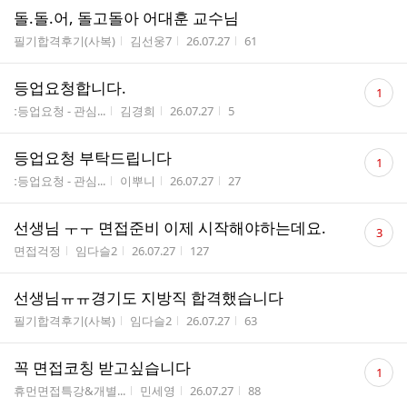
돌.돌.어, 돌고돌아 어대훈 교수님
게시판명
작성자
작성시간
조회수
필기합격후기(사복)
김선웅7
26.07.27
61
댓
등업요청합니다.
1
글
게시판명
작성자
작성시간
조회수
ː등업요청 - 관심...
김경희
26.07.27
5
수
댓
등업요청 부탁드립니다
1
글
게시판명
작성자
작성시간
조회수
ː등업요청 - 관심...
이뿌니
26.07.27
27
수
댓
선생님 ㅜㅜ 면접준비 이제 시작해야하는데요.
3
글
게시판명
작성자
작성시간
조회수
면접걱정
임다슬2
26.07.27
127
수
선생님ㅠㅠ경기도 지방직 합격했습니다
게시판명
작성자
작성시간
조회수
필기합격후기(사복)
임다슬2
26.07.27
63
댓
꼭 면접코칭 받고싶습니다
1
글
게시판명
작성자
작성시간
조회수
휴먼면접특강&개별...
민세영
26.07.27
88
수