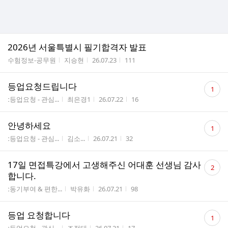
2026년 서울특별시 필기합격자 발표
게시판명
작성자
작성시간
조회수
수험정보-공무원
지승현
26.07.23
111
댓
등업요청드립니다
1
글
게시판명
작성자
작성시간
조회수
ː등업요청 - 관심...
최은경1
26.07.22
16
수
댓
안녕하세요
1
글
게시판명
작성자
작성시간
조회수
ː등업요청 - 관심...
김소...
26.07.21
32
수
댓
17일 면접특강에서 고생해주신 어대훈 선생님 감사
2
글
합니다.
수
게시판명
작성자
작성시간
조회수
ː동기부여 & 편한...
박유화
26.07.21
98
댓
등업 요청합니다
1
글
게시판명
작성자
작성시간
조회수