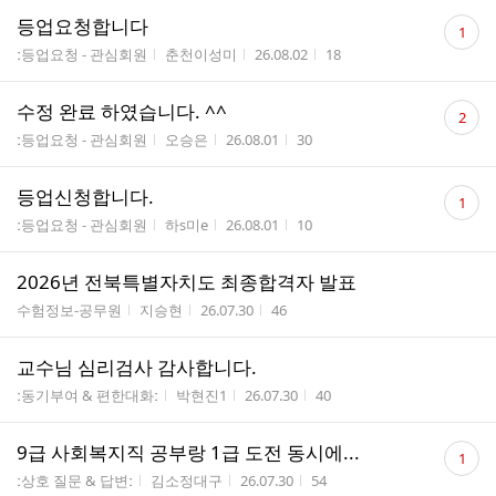
댓
등업요청합니다
1
글
게시판명
작성자
작성시간
조회수
ː등업요청 - 관심회원
춘천이성미
26.08.02
18
수
댓
수정 완료 하였습니다. ^^
2
글
게시판명
작성자
작성시간
조회수
ː등업요청 - 관심회원
오승은
26.08.01
30
수
댓
등업신청합니다.
1
글
게시판명
작성자
작성시간
조회수
ː등업요청 - 관심회원
하s미e
26.08.01
10
수
2026년 전북특별자치도 최종합격자 발표
게시판명
작성자
작성시간
조회수
수험정보-공무원
지승현
26.07.30
46
교수님 심리검사 감사합니다.
게시판명
작성자
작성시간
조회수
ː동기부여 & 편한대화ː
박현진1
26.07.30
40
댓
9급 사회복지직 공부랑 1급 도전 동시에...
1
글
게시판명
작성자
작성시간
조회수
ː상호 질문 & 답변ː
김소정대구
26.07.30
54
수