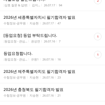
2
글
게시판명
작성자
작성시간
조회수
ː상호 질문 & 답변ː
김지...
26.07.17
94
수
2026년 세종특별자치시 필기합격자 발표
게시판명
작성자
작성시간
조회수
수험정보-공무원
지승현
26.07.17
47
댓
[등업요청] 등업 부탁드립니다.
1
글
게시판명
작성자
작성시간
조회수
ː등업요청 - 관심...
권성연
26.07.16
7
수
댓
등업요청합니다.
1
글
게시판명
작성자
작성시간
조회수
ː등업요청 - 관심...
규원1
26.07.16
16
수
2026년 제주특별자치도 필기합격자 발표
게시판명
작성자
작성시간
조회수
수험정보-공무원
지승현
26.07.16
23
2026년 충청북도 필기합격자 발표
게시판명
작성자
작성시간
조회수
수험정보-공무원
지승현
26.07.16
21