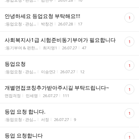
ː등업요청 - 관심...
김연주
26.07.28
10
수
댓
안녕하세요 등업요청 부탁해요!!!
1
글
게시판명
작성자
작성시간
조회수
ː등업요청 - 관심...
박창건
26.07.28
17
수
댓
사회복지사1급 시험준비동기부여가 필요합니다
1
글
게시판명
작성자
작성시간
조회수
ː동기부여 & 편한...
최지영1
26.07.27
47
수
댓
등업요청
1
글
게시판명
작성자
작성시간
조회수
ː등업요청 - 관심...
이승연2
26.07.27
12
수
댓
개별면접코칭추가받아주시길 부탁드립니다~
1
글
게시판명
작성자
작성시간
조회수
면접걱정
민세영
26.07.27
111
수
댓
등업 요청 합니다.
1
글
게시판명
작성자
작성시간
조회수
ː등업요청 - 관심...
서정
26.07.27
9
수
댓
등업 요청합니다
1