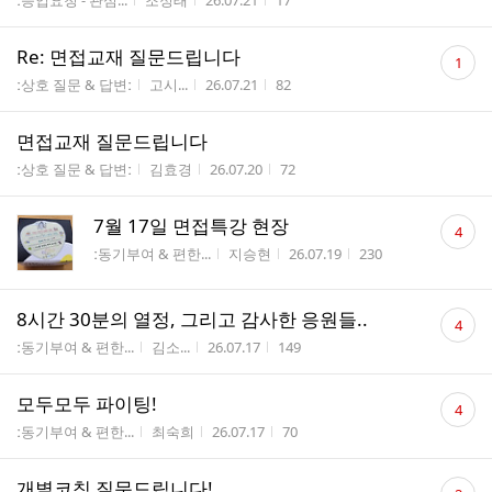
ː등업요청 - 관심...
조정태
26.07.21
17
수
댓
Re: 면접교재 질문드립니다
1
글
게시판명
작성자
작성시간
조회수
ː상호 질문 & 답변ː
고시...
26.07.21
82
수
면접교재 질문드립니다
게시판명
작성자
작성시간
조회수
ː상호 질문 & 답변ː
김효경
26.07.20
72
댓
7월 17일 면접특강 현장
4
글
게시판명
작성자
작성시간
조회수
ː동기부여 & 편한...
지승현
26.07.19
230
수
댓
8시간 30분의 열정, 그리고 감사한 응원들..
4
글
게시판명
작성자
작성시간
조회수
ː동기부여 & 편한...
김소...
26.07.17
149
수
댓
모두모두 파이팅!
4
글
게시판명
작성자
작성시간
조회수
ː동기부여 & 편한...
최숙희
26.07.17
70
수
댓
개별코칭 질문드립니다!