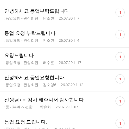
댓
안녕하세요 등업부탁드립니다
1
글
게시판명
작성자
작성시간
조회수
ː등업요청 - 관심회원
남소현
26.07.30
7
수
댓
등업 요청 부탁드립니다
1
글
게시판명
작성자
작성시간
조회수
ː등업요청 - 관심회원
전소현
26.07.30
4
수
댓
요청드립니다
1
글
게시판명
작성자
작성시간
조회수
ː등업요청 - 관심회원
배수훈
26.07.29
17
수
댓
안녕하세요 등업요청합니다.
1
글
게시판명
작성자
작성시간
조회수
ː등업요청 - 관심회원
김소영6
26.07.29
12
수
댓
선생님 cpi 검사 해주셔서 감사합니다.
1
글
게시판명
작성자
작성시간
조회수
ː동기부여 & 편한...
박유화
26.07.29
67
수
댓
등업 요청 드립니다.
1
글
게시판명
작성자
작성시간
조회수