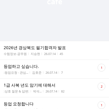
2026년 경상북도 필기합격자 발표
게시판명
작성자
작성시간
조회수
수험정보-공무원
지승현
26.07.14
45
댓
등업하고 싶습니다.
1
글
게시판명
작성자
작성시간
조회수
ː등업요청 - 관심...
김호준
26.07.14
7
수
댓
1급 사복 년도 암기에 대해서
2
글
게시판명
작성자
작성시간
조회수
ː상호 질문 & 답변ː
박석...
26.07.14
82
수
댓
등업 요청합니다
1
글