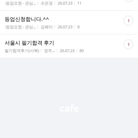
게시판명
작성자
작성시간
조회수
ː등업요청 - 관심...
조은경
26.07.23
11
수
댓
등업신청합니다.^^
1
글
게시판명
작성자
작성시간
조회수
ː등업요청 - 관심...
김혜미
26.07.23
9
수
댓
서울시 필기합격 후기
1
글
게시판명
작성자
작성시간
조회수
필기합격후기(사복)
정주...
26.07.23
80
수