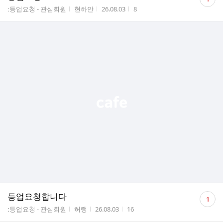
글
게시판명
작성자
작성시간
조회수
ː등업요청 - 관심회원
현하안
26.08.03
8
수
댓
등업요청합니다
1
글
게시판명
작성자
작성시간
조회수
ː등업요청 - 관심회원
허랭
26.08.03
16
수