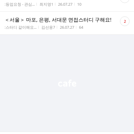
글
게시판명
작성자
작성시간
조회수
ː등업요청 - 관심...
최지영1
26.07.27
10
수
댓
＜서울＞ 마포, 은평, 서대문 면접스터디 구해요!
2
글
게시판명
작성자
작성시간
조회수
ː스터디 같이해요...
김선웅7
26.07.27
64
수