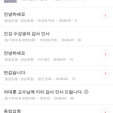
수
댓
안녕하세요
1
글
게시판명
작성자
작성시간
조회수
ː등업요청 - 관심회원
박성배 하트
26.08.05
6
수
인강 수강생의 감사 인사
게시판명
작성자
작성시간
조회수
ː동기부여 & 편한대화ː
박성배 하트
26.08.05
26
댓
안녕하세요
1
글
게시판명
작성자
작성시간
조회수
ː등업요청 - 관심회원
이지원2
26.08.04
15
수
댓
반갑습니다.
1
글
게시판명
작성자
작성시간
조회수
ː등업요청 - 관심회원
당근 순례
26.08.04
15
수
어대훈 교수님께 미리 감사 인사 드립니다. 🙂
게시판명
작성자
작성시간
조회수
ː동기부여 & 편한대화ː
현하안
26.08.03
46
댓
등업요청
1