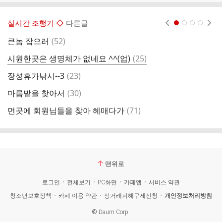
실시간 조행기 ◇
다른글
현재페이지 1
2
3
4
댓
큰놈 잡으러
(
52
)
붕
글
댓
시원한곳은 생명체가 없네요 ^^(업)
(
25
)
큰
글
댓
장성휴가낚시--3
(
23
)
오
글
댓
마름밭을 찾아서
(
30
)
자
글
댓
먼곳에 회원님들을 찾아 헤매다가
(
71
)
글
맨위로
로그인
전체보기
PC화면
카페앱
서비스 약관
청소년보호정책
카페 이용 약관
상거래피해구제신청
개인정보처리방침
©
Daum Corp.