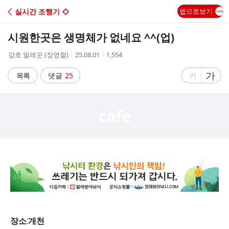
C
실시간 조행기 ◇
앱으로보기
A
시원한곳은 생명체가 없네요 ^^(업)
F
작
작
조
강호 얼레꾼 (장영철)
25.08.01
1,554
성
성
회
E
자
시
수
글
가
글
목록
댓글
25
가
간
자
자
크
크
기
기
크
작
게
게
장소:개천