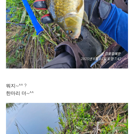
뭐지~^^ ?
한마리 더~^^