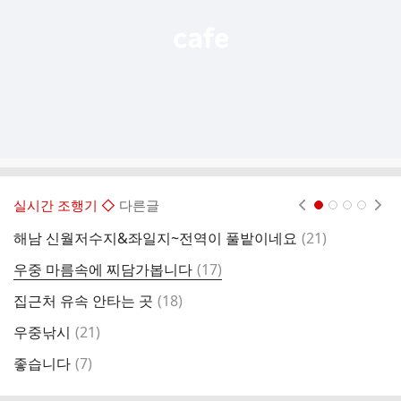
실시간 조행기 ◇
다른글
현재페이지 1
2
3
4
댓
해남 신월저수지&좌일지~전역이 풀밭이네요
(
21
)
글
댓
우중 마름속에 찌담가봅니다
(
17
)
회
글
댓
집근처 유속 안타는 곳
(
18
)
한
글
댓
우중낚시
(
21
)
대
글
댓
좋습니다
(
7
)
해
글