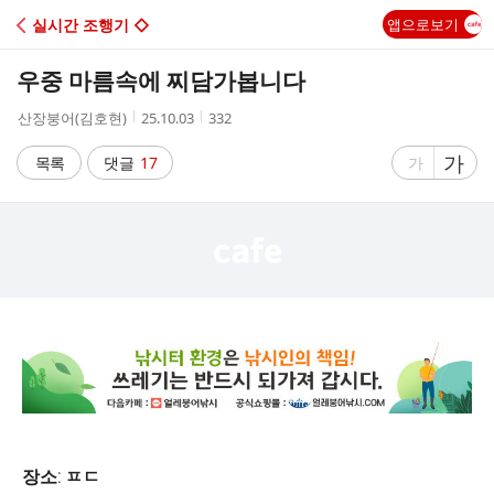
C
실시간 조행기 ◇
앱으로보기
A
우중 마름속에 찌담가봅니다
F
작
작
조
산장붕어(김호현)
25.10.03
332
성
성
회
E
자
시
수
글
가
글
목록
댓글
17
가
간
자
자
크
크
기
기
크
작
게
게
장소: ㅍㄷ