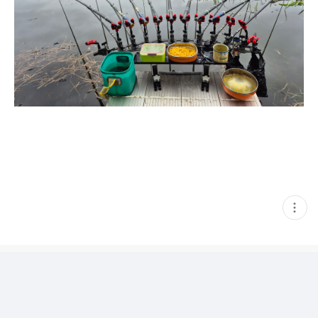
현
재
게
시
글
추
가
기
능
열
기