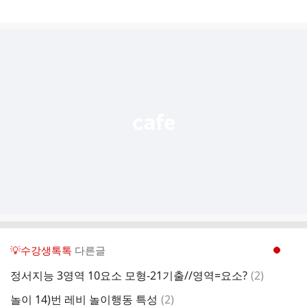
게
시
글
추
가
기
능
열
기
💡수강생톡톡
다른글
현재페이지 1
댓
정서지능 3영역 10요소 모형-21기출//영역=요소?
(
2
)
글
댓
놀이 14)번 레비 놀이행동 특성
(
2
)