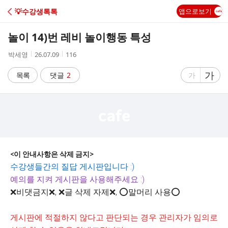
C
💡수강생톡톡
앱으로보기
A
놀이 14)번 레비 놀이행동 특성
F
작
작
조
박세영
26.07.09
116
성
성
회
E
자
시
수
글
가
글
목록
댓글
2
가
간
자
자
크
크
기
기
크
작
게
게
<이 안내사항은 삭제 금지>
수강생들간의 질답 게시판입니다 :)
예의를 지켜 게시판을 사용해주세요 :)
❌비댓금지❌, ❌글 삭제 자제❌, ⭕말머리 사용⭕
게시판에 적절하지 않다고 판단되는 경우 관리자가 임의로