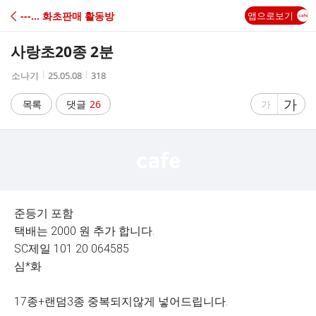
C
---… 화초판매 활동방
앱으로보기
A
사랑초20종 2분
F
작
작
조
소나기
25.05.08
318
성
성
회
E
자
시
수
글
가
글
목록
댓글
26
가
간
자
자
크
크
기
기
크
작
게
게
준등기 포함
택배는 2000 원 추가 합니다.
SC제일 101 20 064585
심*화
17종+랜덤3종 중복되지않게 넣어드립니다.