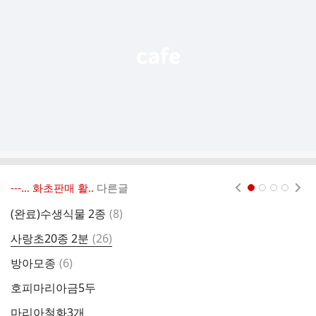
능
열
기
---… 화초판매 활..
다른글
현재페이지 1
2
3
4
댓
(완료)수생식물 2종
(
8
)
글
댓
사랑초20종 2분
(
26
)
글
댓
방아모종
(
6
)
글
호피마리아금5두
(
마리아철화3개
제