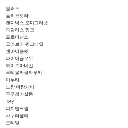
블러드
폴리오로라
캔디박스 포미그라넷
파달리스 핑크
프로미넌스
글라브라 핑크베일
캔아이슬렛
파이어글로우
화이트마네킨
루테올라글라우카
미누타
노랑 바람개비
푸푸레아살몬
lcey
피치앤크림
사쿠라젤리
오테일