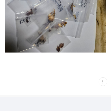
현
재
게
시
글
추
가
기