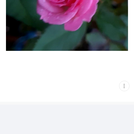
현
재
게
시
글
추
가
기
능
열
기