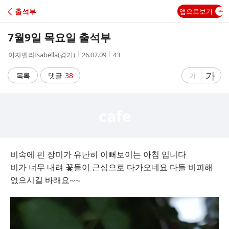
C
출석부
앱으로보기
A
7월9일 목요일 출석부
F
작
작
조
이자벨라Isabella(경기)
26.07.09
43
성
성
회
E
자
시
수
글
가
글
목록
댓글
38
가
간
자
자
크
크
기
기
크
작
게
게
비속에 핀 장미가 유난히 이뻐보이는 아침 입니다
비가 너무 내려 꽃들이 근심으로 다가오네요 다들 비피해
없으시길 바래요~~