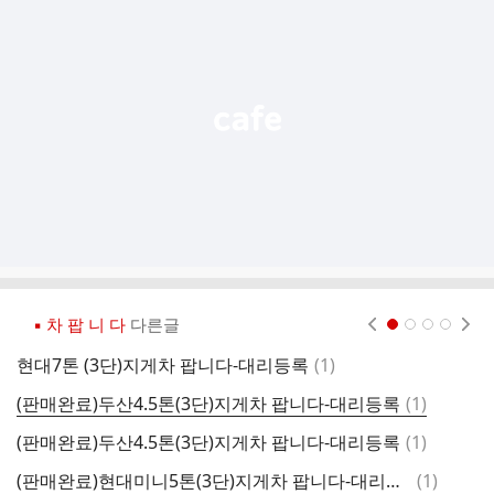
기
능
열
기
▪ 차 팝 니 다
다른글
현재페이지 1
2
3
4
댓
현대7톤 (3단)지게차 팝니다-대리등록
(
1
)
현
글
댓
(판매완료)두산4.5톤(3단)지게차 팝니다-대리등록
(
1
)
글
댓
(판매완료)두산4.5톤(3단)지게차 팝니다-대리등록
(
1
)
현
글
댓
(판매완료)현대미니5톤(3단)지게차 팝니다-대리등록
(
1
)
(