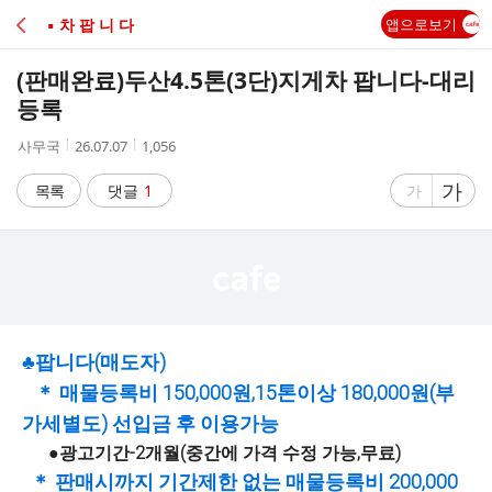
C
▪ 차 팝 니 다
앱으로보기
A
(판매완료)두산4.5톤(3단)지게차 팝니다-대리
F
등록
작
작
조
사무국
26.07.07
1,056
E
성
성
회
자
시
수
글
가
글
목록
댓글
1
가
간
자
자
크
크
기
기
크
작
게
게
♣팝니다(매도자)
＊ 매물등록비 150,000원,15톤이상 180,000원(부
가세별도) 선입금 후 이용가능
●광고기간-2개월(중간에 가격 수정 가능,무료)
＊ 판매시까지 기간제한 없는 매물등록비 200,000