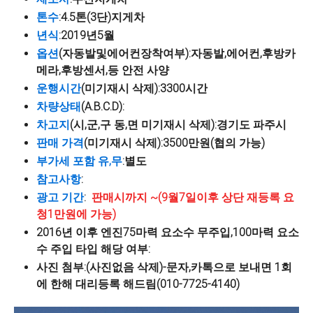
톤수
:4.5톤(3단)지게차
년식
:2019년5월
옵션
(자동발및에어컨장착여부):자동발,에어컨,후방카
메라,후방센서,등 안전 사양
운행시간
(미기재시 삭제):3300시간
차량상태
(A.B.C.D):
차고지
(시,군,구 동,면 미기재시 삭제):경기도 파주시
판매 가격
(미기재시 삭제):3500만원(협의 가능)
부가세 포함 유,무
:별도
참고사항
:
광고 기간
:
판매시까지 ~(9월7일이후 상단 재등록 요
청1만원에 가능)
2016년 이후 엔진75마력 요소수 무주입,100마력 요소
수 주입 타입 해당 여부:
사진 첨부:(사진없음 삭제)-문자,카톡으로 보내면 1회
에 한해 대리등록 해드림(010-7725-4140)