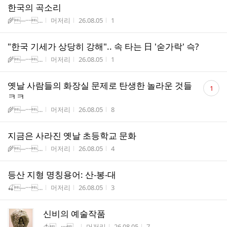
한국의 곡소리
게시판명
작성자
작성시간
조회수
🌾─····...
머저리
26.08.05
1
"한국 기세가 상당히 강해".. 속 타는 日 '숟가락' 슥?
게시판명
작성자
작성시간
조회수
🌾─····...
머저리
26.08.05
1
댓
옛날 사람들의 화장실 문제로 탄생한 놀라운 것들
1
글
ㅋㅋ
수
게시판명
작성자
작성시간
조회수
🌾─····...
머저리
26.08.05
8
지금은 사라진 옛날 초등학교 문화
게시판명
작성자
작성시간
조회수
🌾─····...
머저리
26.08.05
4
등산 지형 명칭용어: 산-봉-대
게시판명
작성자
작성시간
조회수
🍒─····...
머저리
26.08.05
3
신비의 예술작품
게시판명
작성자
작성시간
조회수
🍅─····...
머저리
26.08.05
7