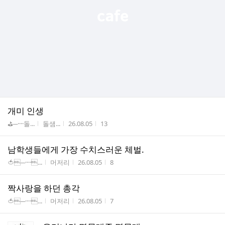
개미 인생
게시판명
작성자
작성시간
조회수
⛳─····돌...
돌샘...
26.08.05
13
남학생들에게 가장 수치스러운 체벌.
게시판명
작성자
작성시간
조회수
🍅─····...
머저리
26.08.05
8
짝사랑을 하던 총각
게시판명
작성자
작성시간
조회수
🍅─····...
머저리
26.08.05
7