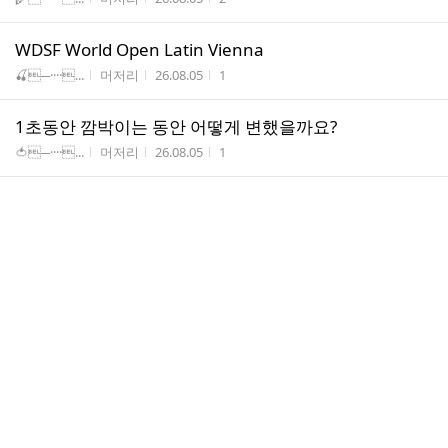
WDSF World Open Latin Vienna
게시판명
작성자
작성시간
조회수
🍒─····...
머저리
26.08.05
1
1초동안 깜박이는 동안 어떻게 변했을까요?
게시판명
작성자
작성시간
조회수
🍅─····...
머저리
26.08.05
1
Mozart: Horn Concerto E-flat major K. 495
게시판명
작성자
작성시간
조회수
🎸─····...
머저리
26.08.05
3
Relaxing River Sound White Noise keeps the soul cal
m
게시판명
작성자
작성시간
조회수
🍀─····...
머저리
26.08.05
2
Relaxing River Sound White Noise keeps the soul cal
m, for studying, for sle
게시판명
작성자
작성시간
조회수
🎸─····...
머저리
26.08.05
2