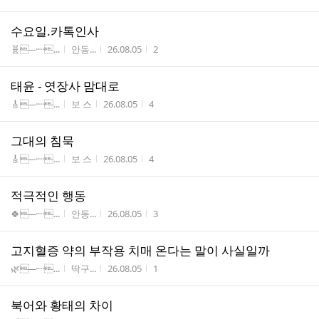
수요일.카톡인사
게시판명
작성자
작성시간
조회수
🧬─····...
안동...
26.08.05
2
태윤 - 엿장사 맘대로
게시판명
작성자
작성시간
조회수
🎸─····...
보 스
26.08.05
4
그대의 침묵
게시판명
작성자
작성시간
조회수
🎸─····...
보 스
26.08.05
4
적극적인 행동
게시판명
작성자
작성시간
조회수
🍀─····...
안동...
26.08.05
3
고지혈증 약의 부작용 치매 온다는 말이 사실일까
게시판명
작성자
작성시간
조회수
🌿─····...
딱구...
26.08.05
1
북어와 황태의 차이