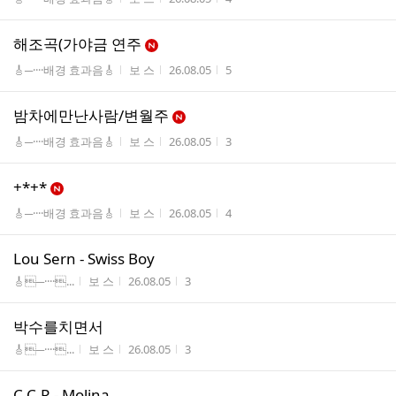
해조곡(가야금 연주
게시판명
작성자
작성시간
조회수
🎸─····배경 효과음🎸
보 스
26.08.05
5
밤차에만난사람/변월주
게시판명
작성자
작성시간
조회수
🎸─····배경 효과음🎸
보 스
26.08.05
3
+*+*
게시판명
작성자
작성시간
조회수
🎸─····배경 효과음🎸
보 스
26.08.05
4
Lou Sern - Swiss Boy
게시판명
작성자
작성시간
조회수
🎸─····...
보 스
26.08.05
3
박수를치면서
게시판명
작성자
작성시간
조회수
🎸─····...
보 스
26.08.05
3
C.C.R - Molina