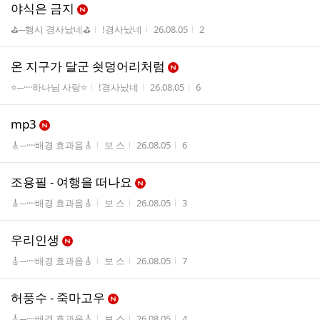
야식은 금지
게시판명
작성자
작성시간
조회수
⛳─행시 경사났네⛳
!경사났네
26.08.05
2
온 지구가 달군 쇳덩어리처럼
게시판명
작성자
작성시간
조회수
⭐─····하나님 사랑⭐
!경사났네
26.08.05
6
mp3
게시판명
작성자
작성시간
조회수
🎸─····배경 효과음🎸
보 스
26.08.05
6
조용필 - 여행을 떠나요
게시판명
작성자
작성시간
조회수
🎸─····배경 효과음🎸
보 스
26.08.05
3
우리인생
게시판명
작성자
작성시간
조회수
🎸─····배경 효과음🎸
보 스
26.08.05
7
허풍수 - 죽마고우
게시판명
작성자
작성시간
조회수
🎸─····배경 효과음🎸
보 스
26.08.05
4