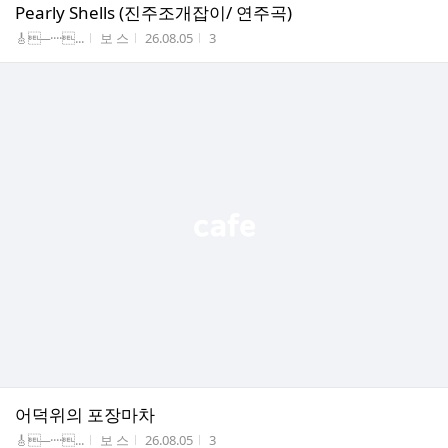
Pearly Shells (진주조개잡이/ 연주곡)
게시판명
작성자
작성시간
조회수
🎸─····...
보 스
26.08.05
3
어덕위의 포장마차
게시판명
작성자
작성시간
조회수
🎸─····...
보 스
26.08.05
3