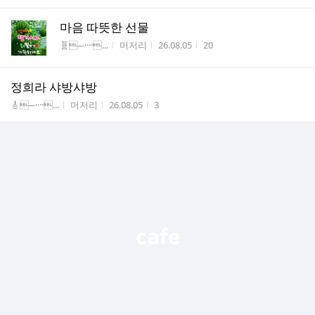
마음 따뜻한 선물
게시판명
작성자
작성시간
조회수
🧬─····...
머저리
26.08.05
20
정희라 샤방샤방
게시판명
작성자
작성시간
조회수
🎸─····...
머저리
26.08.05
3