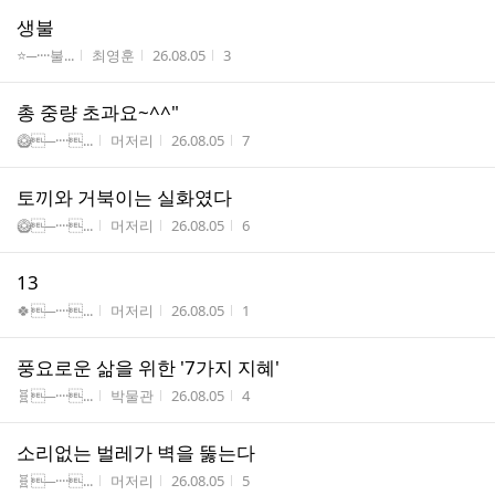
생불
게시판명
작성자
작성시간
조회수
⭐─····불...
최영훈
26.08.05
3
총 중량 초과요~^^"
게시판명
작성자
작성시간
조회수
🥝─····...
머저리
26.08.05
7
토끼와 거북이는 실화였다
게시판명
작성자
작성시간
조회수
🥝─····...
머저리
26.08.05
6
13
게시판명
작성자
작성시간
조회수
🍀─····...
머저리
26.08.05
1
풍요로운 삶을 위한 '7가지 지혜'
게시판명
작성자
작성시간
조회수
🧬─····...
박물관
26.08.05
4
소리없는 벌레가 벽을 뚫는다
게시판명
작성자
작성시간
조회수
🧬─····...
머저리
26.08.05
5