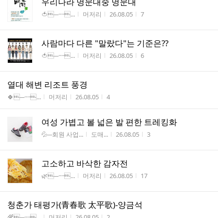
우리나라 명문대중 명문대
게시판명
작성자
작성시간
조회수
🍅─····...
머저리
26.08.05
7
사람마다 다른 "말랐다"는 기준은??
게시판명
작성자
작성시간
조회수
🍅─····...
머저리
26.08.05
6
열대 해변 리조트 풍경
게시판명
작성자
작성시간
조회수
🍀─····...
머저리
26.08.05
4
여성 가볍고 볼 넓은 발 편한 트레킹화
게시판명
작성자
작성시간
조회수
💦─회원 사업...
도매...
26.08.05
3
고소하고 바삭한 감자전
게시판명
작성자
작성시간
조회수
🌿─····...
머저리
26.08.05
17
청춘가 태평가(青春歌 太平歌)-양금석
게시판명
작성자
작성시간
조회수
🌾─····...
머저리
26.08.05
2