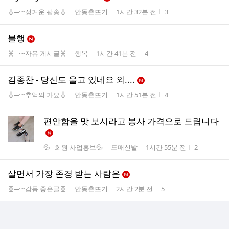
게시판명
작성자
작성시간
조회수
🎸─····정겨운 팝송🎸
안동촌뜨기
1시간 32분 전
3
불행
게시판명
작성자
작성시간
조회수
🧬─····자유 게시글🧬
행복
1시간 41분 전
4
김종찬 - 당신도 울고 있네요 외....
게시판명
작성자
작성시간
조회수
🎸─····추억의 가요🎸
안동촌뜨기
1시간 51분 전
4
편안함을 맛 보시라고 봉사 가격으로 드립니다
게시판명
작성자
작성시간
조회수
💦─회원 사업홍보💦
도매신발
1시간 55분 전
2
살면서 가장 존경 받는 사람은
게시판명
작성자
작성시간
조회수
🧬─····감동 좋은글🧬
안동촌뜨기
2시간 2분 전
5