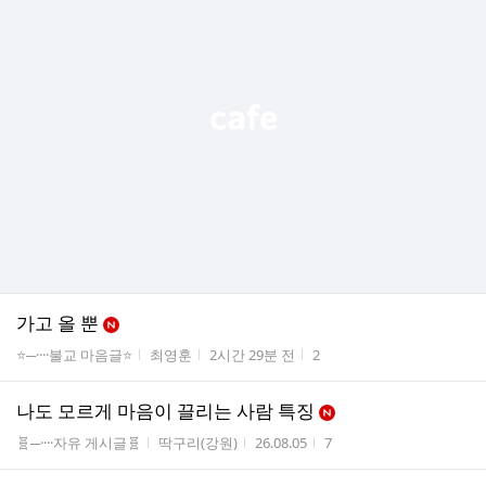
가고 올 뿐
게시판명
작성자
작성시간
조회수
⭐─····불교 마음글⭐
최영훈
2시간 29분 전
2
나도 모르게 마음이 끌리는 사람 특징
게시판명
작성자
작성시간
조회수
🧬─····자유 게시글🧬
딱구리(강원)
26.08.05
7