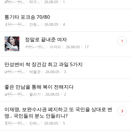
게시판명
작성자
작성시간
조회수
🌈─····...
딱구...
26.08.05
1
통기타 포크송 70/80
게시판명
작성자
작성시간
조회수
🎸─····...
안동...
26.08.05
4
댓
정말로 끝내준 여자
1
글
게시판명
작성자
작성시간
조회수
🍅─····...
머저리
26.08.05
17
수
만성변비 싹 장건강 최고 과일 5가지
게시판명
작성자
작성시간
조회수
🌿─····...
박물관
26.08.05
3
좋은 만남을 통해 복이 전해지다
게시판명
작성자
작성시간
조회수
🌿─····...
올리기
26.08.05
2
댓
이재명, 보완수사권 폐지하고 또 국민을 상대로 변
3
글
명.. 국민들의 분노 안들리나?
수
게시판명
작성자
작성시간
조회수
🧬─····...
진짜...
26.08.05
5