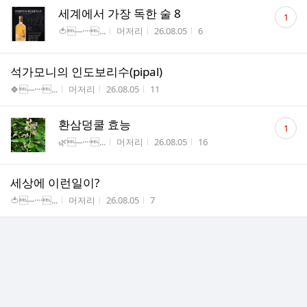
댓
세계에서 가장 독한 술 8
1
글
게시판명
작성자
작성시간
조회수
🍅─····...
머저리
26.08.05
6
수
석가모니의 인도보리수(pipal)
게시판명
작성자
작성시간
조회수
🍀─····...
머저리
26.08.05
11
댓
환삼덩쿨 효능
1
글
게시판명
작성자
작성시간
조회수
🌿─····...
머저리
26.08.05
16
수
세상에 이런일이?
게시판명
작성자
작성시간
조회수
🍅─····...
머저리
26.08.05
7