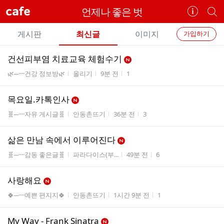
cafe
언제나 좋은 벗
카
개
페
별
개
정
카
게시판
최신글
이미지
가입하기
보
별
페
전
전
보
검
건선피부염 치료교육 체험수기
카
체
기
색
체
게시판명
작성자
작성시간
조회수
🌿─····건강 정보방🌿
올리기
9분 전
1
페
글
글
리
메
스
목요일.카톡인사
뉴
트
게시판명
작성자
작성시간
조회수
🧬─····자유 게시글🧬
안동촌뜨기
36분 전
3
삶은 만남 속에서 이루어진다
게시판명
작성자
작성시간
조회수
🧬─····감동 좋은글🧬
파라다이스(부...
49분 전
6
사랑해요
게시판명
작성자
작성시간
조회수
🍀─····예쁜 편지지🍀
안동촌뜨기
1시간 9분 전
1
My Way - Frank Sinatra