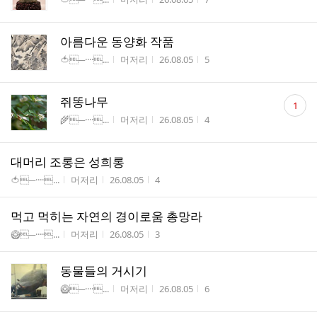
아름다운 동양화 작품
게시판명
작성자
작성시간
조회수
🍅─····...
머저리
26.08.05
5
댓
쥐똥나무
1
글
게시판명
작성자
작성시간
조회수
🌾─····...
머저리
26.08.05
4
수
대머리 조롱은 성희롱
게시판명
작성자
작성시간
조회수
🍅─····...
머저리
26.08.05
4
먹고 먹히는 자연의 경이로움 총망라
게시판명
작성자
작성시간
조회수
🥝─····...
머저리
26.08.05
3
동물들의 거시기
게시판명
작성자
작성시간
조회수
🥝─····...
머저리
26.08.05
6