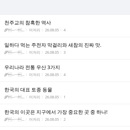
천주교의 참혹한 역사
게시판명
작성자
작성시간
조회수
🌾─····...
머저리
26.08.05
4
일하다 먹는 주전자 막걸리와 새참의 진짜 맛.
게시판명
작성자
작성시간
조회수
🌾─····...
머저리
26.08.05
3
우리나라 전통 우산 3가지
게시판명
작성자
작성시간
조회수
🌾─····...
머저리
26.08.05
4
한국의 대표 토종 동물
게시판명
작성자
작성시간
조회수
🌾─····...
머저리
26.08.05
1
한국의 이곳은 지구에서 가장 중요한 곳 중 하나!
게시판명
작성자
작성시간
조회수
🌾─····...
머저리
26.08.05
2