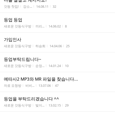
게시판명
작성자
작성시간
조회수
갓등 찻집!
강소...
14.08.11
32
등업 등업
게시판명
작성자
작성시간
조회수
새로운 갓등식구방
끼리...
14.06.02
8
가입인사
게시판명
작성자
작성시간
조회수
새로운 갓등식구방
하승희
14.04.06
25
등업부탁드립니다~
게시판명
작성자
작성시간
조회수
새로운 갓등식구방
순정...
14.01.24
10
예따사2 MP3와 MR 파일을 찾습니다...
게시판명
작성자
작성시간
조회수
자료 요청방
비비...
13.07.06
47
등업을 부탁드리겠습니다 ^^
게시판명
작성자
작성시간
조회수
새로운 갓등식구방
빛이...
13.02.15
29