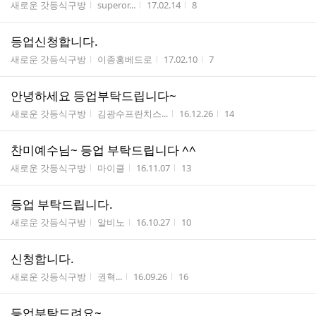
게시판명
작성자
작성시간
조회수
새로운 갓등식구방
superor...
17.02.14
8
등업신청합니다.
게시판명
작성자
작성시간
조회수
새로운 갓등식구방
이종홍베드로
17.02.10
7
안녕하세요 등업부탁드립니다~
게시판명
작성자
작성시간
조회수
새로운 갓등식구방
김광수프란치스...
16.12.26
14
찬미예수님~ 등업 부탁드립니다 ^^
게시판명
작성자
작성시간
조회수
새로운 갓등식구방
마이클
16.11.07
13
등업 부탁드립니다.
게시판명
작성자
작성시간
조회수
새로운 갓등식구방
알비노
16.10.27
10
신청합니다.
게시판명
작성자
작성시간
조회수
새로운 갓등식구방
권혁...
16.09.26
16
등업부탁드려요~