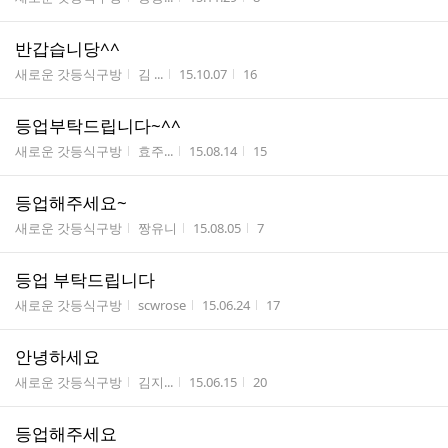
반갑습니당^^
게시판명
작성자
작성시간
조회수
새로운 갓등식구방
김 ...
15.10.07
16
등업부탁드립니다~^^
게시판명
작성자
작성시간
조회수
새로운 갓등식구방
효주...
15.08.14
15
등업해주세요~
게시판명
작성자
작성시간
조회수
새로운 갓등식구방
짱유니
15.08.05
7
등업 부탁드립니다
게시판명
작성자
작성시간
조회수
새로운 갓등식구방
scwrose
15.06.24
17
안녕하세요
게시판명
작성자
작성시간
조회수
새로운 갓등식구방
김지...
15.06.15
20
등업해주세요