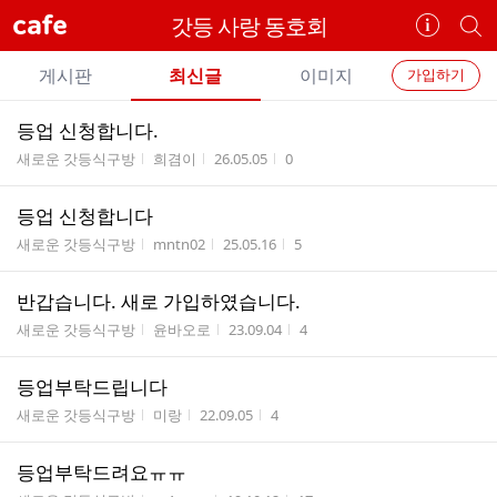
cafe
갓등 사랑 동호회
카
개
페
별
개
정
카
게시판
최신글
이미지
가입하기
보
별
페
전
전
보
검
등업 신청합니다.
카
체
기
색
체
게시판명
작성자
작성시간
조회수
새로운 갓등식구방
희겸이
26.05.05
0
페
글
글
리
메
등업 신청합니다
스
뉴
게시판명
작성자
작성시간
조회수
트
새로운 갓등식구방
mntn02
25.05.16
5
반갑습니다. 새로 가입하였습니다.
게시판명
작성자
작성시간
조회수
새로운 갓등식구방
윤바오로
23.09.04
4
등업부탁드립니다
게시판명
작성자
작성시간
조회수
새로운 갓등식구방
미랑
22.09.05
4
등업부탁드려요ㅠㅠ