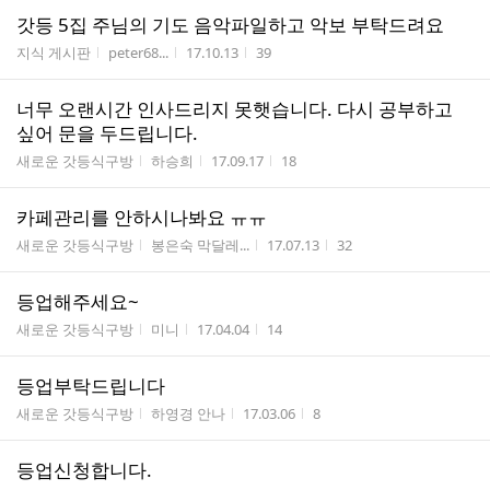
갓등 5집 주님의 기도 음악파일하고 악보 부탁드려요
게시판명
작성자
작성시간
조회수
지식 게시판
peter68...
17.10.13
39
너무 오랜시간 인사드리지 못햇습니다. 다시 공부하고
싶어 문을 두드립니다.
게시판명
작성자
작성시간
조회수
새로운 갓등식구방
하승희
17.09.17
18
카페관리를 안하시나봐요 ㅠㅠ
게시판명
작성자
작성시간
조회수
새로운 갓등식구방
봉은숙 막달레...
17.07.13
32
등업해주세요~
게시판명
작성자
작성시간
조회수
새로운 갓등식구방
미니
17.04.04
14
등업부탁드립니다
게시판명
작성자
작성시간
조회수
새로운 갓등식구방
하영경 안나
17.03.06
8
등업신청합니다.