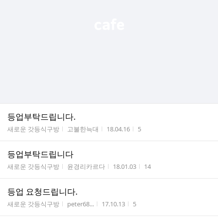
등업부탁드립니다.
게시판명
작성자
작성시간
조회수
새로운 갓등식구방
고불한늑대
18.04.16
5
등업부탁드립니다
게시판명
작성자
작성시간
조회수
새로운 갓등식구방
윤경리카르다
18.01.03
14
등업 요청드립니다.
게시판명
작성자
작성시간
조회수
새로운 갓등식구방
peter68...
17.10.13
5