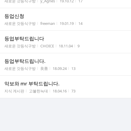
게시판명
작성자
작성시간
조회수
새로운 갓등식구방
y_Agnes
19.10.12
17
등업신청
게시판명
작성자
작성시간
조회수
새로운 갓등식구방
freeman
19.01.19
14
등업부탁드립니다
게시판명
작성자
작성시간
조회수
새로운 갓등식구방
CHOICE
18.11.04
9
등업부탁드립니다.
게시판명
작성자
작성시간
조회수
새로운 갓등식구방
良善
18.09.24
13
악보와 mr 부탁드립니다.
게시판명
작성자
작성시간
조회수
지식 게시판
고불한늑대
18.04.16
73