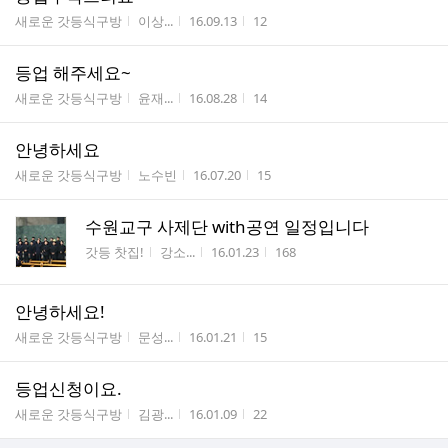
게시판명
작성자
작성시간
조회수
새로운 갓등식구방
이상...
16.09.13
12
등업 해주세요~
게시판명
작성자
작성시간
조회수
새로운 갓등식구방
윤재...
16.08.28
14
안녕하세요
게시판명
작성자
작성시간
조회수
새로운 갓등식구방
노수빈
16.07.20
15
수원교구 사제단 with공연 일정입니다
게시판명
작성자
작성시간
조회수
갓등 찻집!
강소...
16.01.23
168
안녕하세요!
게시판명
작성자
작성시간
조회수
새로운 갓등식구방
문성...
16.01.21
15
등업신청이요.
게시판명
작성자
작성시간
조회수
새로운 갓등식구방
김광...
16.01.09
22