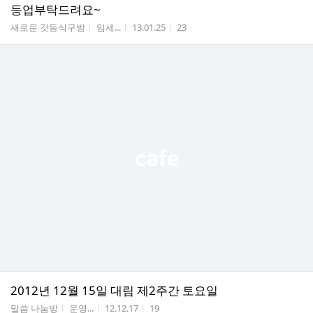
등업부탁드려요~
게시판명
작성자
작성시간
조회수
새로운 갓등식구방
임세...
13.01.25
23
2012년 12월 15일 대림 제2주간 토요일
게시판명
작성자
작성시간
조회수
말씀 나눔방
운영...
12.12.17
19