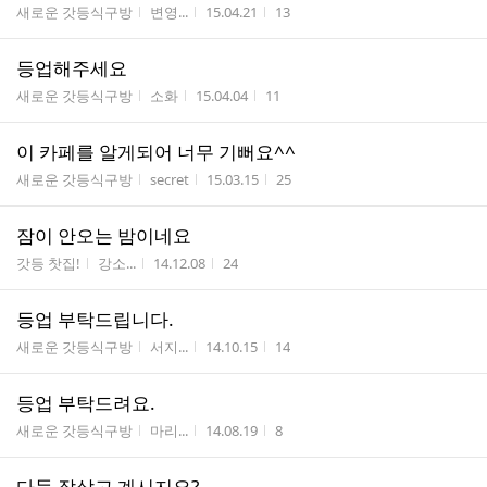
게시판명
작성자
작성시간
조회수
새로운 갓등식구방
변영...
15.04.21
13
등업해주세요
게시판명
작성자
작성시간
조회수
새로운 갓등식구방
소화
15.04.04
11
이 카페를 알게되어 너무 기뻐요^^
게시판명
작성자
작성시간
조회수
새로운 갓등식구방
secret
15.03.15
25
잠이 안오는 밤이네요
게시판명
작성자
작성시간
조회수
갓등 찻집!
강소...
14.12.08
24
등업 부탁드립니다.
게시판명
작성자
작성시간
조회수
새로운 갓등식구방
서지...
14.10.15
14
등업 부탁드려요.
게시판명
작성자
작성시간
조회수
새로운 갓등식구방
마리...
14.08.19
8
다들 잘살고 계시지요?