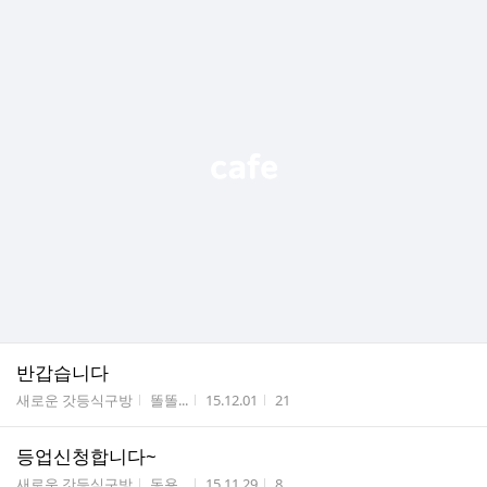
반갑습니다
게시판명
작성자
작성시간
조회수
새로운 갓등식구방
똘똘...
15.12.01
21
등업신청합니다~
게시판명
작성자
작성시간
조회수
새로운 갓등식구방
동용...
15.11.29
8