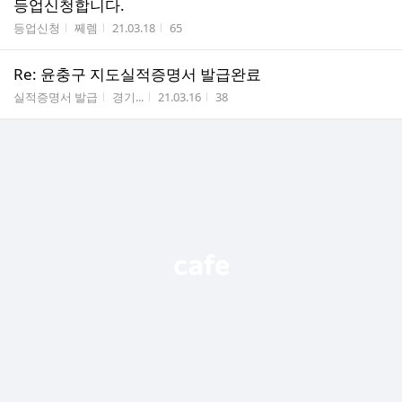
등업신청합니다.
게시판명
작성자
작성시간
조회수
등업신청
쩨렘
21.03.18
65
Re: 윤충구 지도실적증명서 발급완료
게시판명
작성자
작성시간
조회수
실적증명서 발급
경기...
21.03.16
38