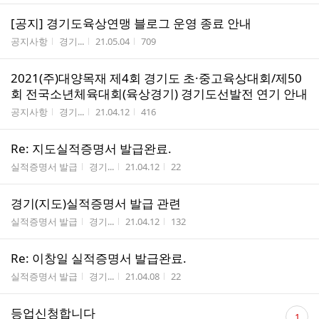
[공지] 경기도육상연맹 블로그 운영 종료 안내
게시판명
작성자
작성시간
조회수
공지사항
경기...
21.05.04
709
2021(주)대양목재 제4회 경기도 초·중고육상대회/제50
회 전국소년체육대회(육상경기) 경기도선발전 연기 안내
게시판명
작성자
작성시간
조회수
공지사항
경기...
21.04.12
416
Re: 지도실적증명서 발급완료.
게시판명
작성자
작성시간
조회수
실적증명서 발급
경기...
21.04.12
22
경기(지도)실적증명서 발급 관련
게시판명
작성자
작성시간
조회수
실적증명서 발급
경기...
21.04.12
132
Re: 이창일 실적증명서 발급완료.
게시판명
작성자
작성시간
조회수
실적증명서 발급
경기...
21.04.08
22
댓
등업신청합니다
1