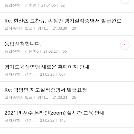
글
게시판명
작성자
작성시간
조회수
등업신청
정환명
21.04.06
62
수
Re: 현산초 고찬규, 손정인 경기실적증명서 발급완료.
게시판명
작성자
작성시간
조회수
실적증명서 발급
경기...
21.03.30
20
댓
등업신청합니다.
1
글
게시판명
작성자
작성시간
조회수
등업신청
김은미6
21.03.27
66
수
경기도육상연맹 새로운 홈페이지 안내
게시판명
작성자
작성시간
조회수
공지사항
경기...
21.03.26
667
Re: 박영면 지도실적증명서 발급요청
게시판명
작성자
작성시간
조회수
실적증명서 발급
경기...
21.03.24
26
2021년 선수 온라인(zoom) 실시간 교육 안내
게시판명
작성자
작성시간
조회수
공지사항
경기...
21.03.23
145