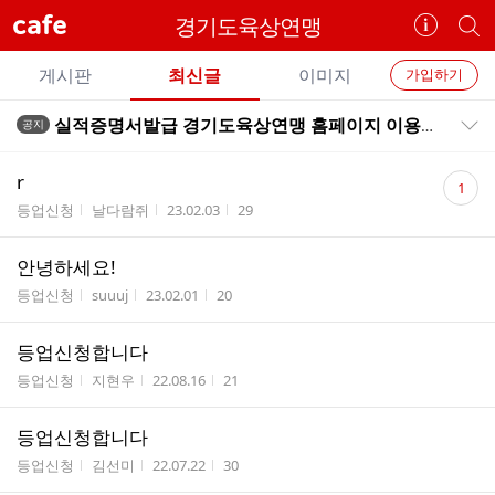
cafe
경기도육상연맹
카
개
페
별
개
정
카
게시판
최신글
이미지
가입하기
보
별
페
전
전
보
검
실적증명서발급 경기도육상연맹 홈페이지 이용해주시기 바랍니다.
공지
카
공지목록 펼치기/접기
체
기
색
체
페
글
댓
글
r
1
리
글
메
게시판명
작성자
작성시간
조회수
등업신청
날다람쥐
23.02.03
29
스
수
뉴
트
안녕하세요!
게시판명
작성자
작성시간
조회수
등업신청
suuuj
23.02.01
20
등업신청합니다
게시판명
작성자
작성시간
조회수
등업신청
지현우
22.08.16
21
등업신청합니다
게시판명
작성자
작성시간
조회수
등업신청
김선미
22.07.22
30