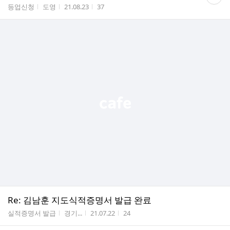
글
게시판명
작성자
작성시간
조회수
등업신청
도영
21.08.23
37
수
Re: 김남훈 지도식적증명서 발급 완료
게시판명
작성자
작성시간
조회수
실적증명서 발급
경기...
21.07.22
24