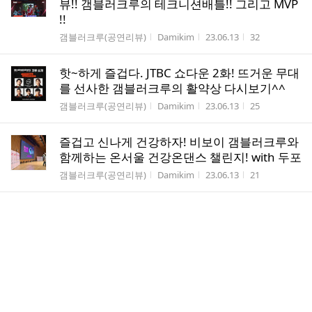
뷰!! 갬블러크루의 테크니션배틀!! 그리고 MVP
!!
게시판명
작성자
작성시간
조회수
갬블러크루(공연리뷰)
Damikim
23.06.13
32
핫~하게 즐겁다. JTBC 쇼다운 2화! 뜨거운 무대
를 선사한 갬블러크루의 활약상 다시보기^^
게시판명
작성자
작성시간
조회수
갬블러크루(공연리뷰)
Damikim
23.06.13
25
즐겁고 신나게 건강하자! 비보이 갬블러크루와
함께하는 온서울 건강온댄스 챌린지! with 두포
게시판명
작성자
작성시간
조회수
갬블러크루(공연리뷰)
Damikim
23.06.13
21
JTBC 방송 쇼다운! 브레이킹계의 악동 비보이
갬블러크루 출격!
게시판명
작성자
작성시간
조회수
갬블러크루(공연리뷰)
Damikim
23.06.09
31
JTBC 브레이킹 방송 쇼다운! 갬블러크루 출연!
게시판명
작성자
작성시간
조회수
갬블러크루(공연리뷰)
Damikim
23.06.09
33