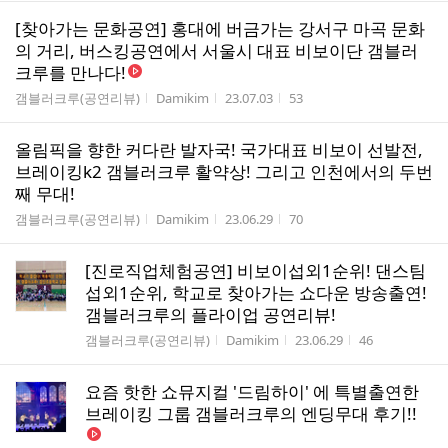
[찾아가는 문화공연] 홍대에 버금가는 강서구 마곡 문화
의 거리, 버스킹공연에서 서울시 대표 비보이단 갬블러
크루를 만나다!
게시판명
작성자
작성시간
조회수
갬블러크루(공연리뷰)
Damikim
23.07.03
53
올림픽을 향한 커다란 발자국! 국가대표 비보이 선발전,
브레이킹k2 갬블러크루 활약상! 그리고 인천에서의 두번
째 무대!
게시판명
작성자
작성시간
조회수
갬블러크루(공연리뷰)
Damikim
23.06.29
70
[진로직업체험공연] 비보이섭외1순위! 댄스팀
섭외1순위, 학교로 찾아가는 쇼다운 방송출연!
갬블러크루의 플라이업 공연리뷰!
게시판명
작성자
작성시간
조회수
갬블러크루(공연리뷰)
Damikim
23.06.29
46
요즘 핫한 쇼뮤지컬 '드림하이' 에 특별출연한
브레이킹 그룹 갬블러크루의 엔딩무대 후기!!