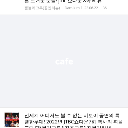
른 뜨거운 눈물! jtbc 쇼다운 8화 리뷰
게시판명
작성자
작성시간
조회수
갬블러크루(공연리뷰)
Damikim
23.06.22
36
전세계 어디서도 볼 수 없는 비보이 공연의 특
별한무대! 2022년 JTBC쇼다운7화 역사의 획을
긋다 [갬블러크루&진조크루] 진블러탄생