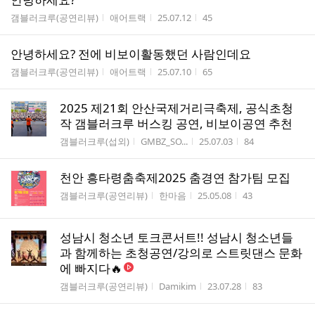
게시판명
작성자
작성시간
조회수
갬블러크루(공연리뷰)
애어트랙
25.07.12
45
안녕하세요? 전에 비보이활동했던 사람인데요
게시판명
작성자
작성시간
조회수
갬블러크루(공연리뷰)
애어트랙
25.07.10
65
2025 제21회 안산국제거리극축제, 공식초청
작 갬블러크루 버스킹 공연, 비보이공연 추천
게시판명
작성자
작성시간
조회수
갬블러크루(섭외)
GMBZ_SO...
25.07.03
84
천안 흥타령춤축제2025 춤경연 참가팀 모집
게시판명
작성자
작성시간
조회수
갬블러크루(공연리뷰)
한마음
25.05.08
43
성남시 청소년 토크콘서트!! 성남시 청소년들
과 함께하는 초청공연/강의로 스트릿댄스 문화
에 빠지다🔥
게시판명
작성자
작성시간
조회수
갬블러크루(공연리뷰)
Damikim
23.07.28
83