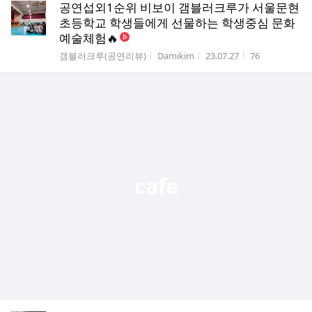
공연섭외1순위 비보이 갬블러크루가 서울문현
초등학교 학생들에게 선물하는 학생중심 문화
예술체험🔥
게시판명
작성자
작성시간
조회수
갬블러크루(공연리뷰)
Damikim
23.07.27
76