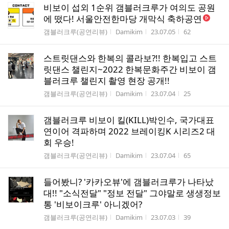
비보이 섭외 1순위 갬블러크루가 여의도 공원
에 떴다! 서울안전한마당 개막식 축하공연
게시판명
작성자
작성시간
조회수
갬블러크루(공연리뷰)
Damikim
23.07.05
62
스트릿댄스와 한복의 콜라보?!! 한복입고 스트
릿댄스 챌린지~2022 한복문화주간 비보이 갬
블러크루 챌린지 촬영 현장 공개!!
게시판명
작성자
작성시간
조회수
갬블러크루(공연리뷰)
Damikim
23.07.04
25
갬블러크루 비보이 킬(KILL)박인수, 국가대표
연이어 격파하며 2022 브레이킹K 시리즈2 대
회 우승!
게시판명
작성자
작성시간
조회수
갬블러크루(공연리뷰)
Damikim
23.07.04
65
들어봤니? '카카오뷰'에 갬블러크루가 나타났
대!! "소식전달" "정보 전달" 그야말로 생생정보
통 '비보이크루' 아니겠어?
게시판명
작성자
작성시간
조회수
갬블러크루(공연리뷰)
Damikim
23.07.03
39