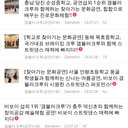
충남 당진 순성중학교, 공연섭외 1순위 갬블러
크루와 함께하는 찾아가는 문화공연, 힙합으로
배우는 진로문화체험!!
게시판명
작성자
작성시간
조회수
갬블러크루(공연리뷰)
Damikim
23.07.27
52
[학교로 찾아가는 문화공연] 동해 묵호중학교,
국가대표 브레이킹 크루 갬블러크루와 함께 스
트릿댄스 매력에 빠지다!!
게시판명
작성자
작성시간
조회수
갬블러크루(공연리뷰)
Damikim
23.07.26
73
[찾아가는 문화공연] 서울 안평초등학교 몽골
학생들과 함께하는 신나는 여름공연, 비보이 갬
블러크루의 시원한 스트릿댄스 퍼포먼스!
게시판명
작성자
작성시간
조회수
갬블러크루(공연리뷰)
Damikim
23.07.26
62
비보이 섭외 1위 '갬블러크루'가 충주 덕신초와 함께하는
창의공감 예술체험 공연! 비보이 스트릿댄스 매력에 빠
지다
게시판명
작성자
작성시간
조회수
갬블러크루(공연리뷰)
Damikim
23.07.25
47