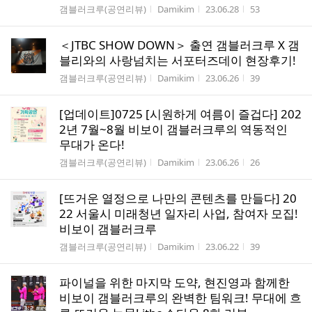
게시판명
작성자
작성시간
조회수
갬블러크루(공연리뷰)
Damikim
23.06.28
53
＜JTBC SHOW DOWN＞ 출연 갬블러크루 X 갬
블리와의 사랑넘치는 서포터즈데이 현장후기!
게시판명
작성자
작성시간
조회수
갬블러크루(공연리뷰)
Damikim
23.06.26
39
[업데이트]0725 [시원하게 여름이 즐겁다] 202
2년 7월~8월 비보이 갬블러크루의 역동적인
무대가 온다!
게시판명
작성자
작성시간
조회수
갬블러크루(공연리뷰)
Damikim
23.06.26
26
[뜨거운 열정으로 나만의 콘텐츠를 만들다] 20
22 서울시 미래청년 일자리 사업, 참여자 모집!
비보이 갬블러크루
게시판명
작성자
작성시간
조회수
갬블러크루(공연리뷰)
Damikim
23.06.22
39
파이널을 위한 마지막 도약, 현진영과 함께한
비보이 갬블러크루의 완벽한 팀워크! 무대에 흐