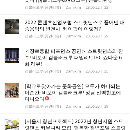
게시판명
작성자
작성시간
조회수
갬블러크루(공연리뷰)
Damikim
23.06.22
32
2022 콘텐츠산업포럼 스트릿댄스로 풀어낸 대
중음악의 변천사, 케이팝이 이렇게?
게시판명
작성자
작성시간
조회수
갬블러크루(공연리뷰)
Damikim
23.06.20
29
＜장르융합 퍼포먼스 공연＞ 스트릿댄스의 진
수! 비보이 갬블러크루 패밀리! JTBC 쇼다운 6
화 리뷰!
게시판명
작성자
작성시간
조회수
갬블러크루(공연리뷰)
Damikim
23.06.20
35
[학교로찾아가는 문화공연] 모두가 하나되는
이순간, 비보이 갬블러크루! 성남 신백현초에
다녀오다
게시판명
작성자
작성시간
조회수
갬블러크루(공연리뷰)
Damikim
23.06.20
39
[서울시 청년프로젝트] 2022년 청년지원 스트
릿댄스 커뮤니티 모집! 행복한 청년포털 스트릿