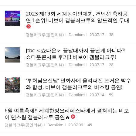
2023 제19회 세계농아인대회, 컨벤션 축하공
연 1순위! 비보이 갬블러크루의 압도적인 무대
게시판명
작성자
작성시간
조회수
갬블러크루(공연리뷰)
Damikim
23.07.17
38
Jtbc ＜쇼다운＞ 끝날때까지 끝난게 아니다?!
쇼다운콘서트 후기!! 비보이 갬블러크루!
게시판명
작성자
작성시간
조회수
갬블러크루(공연리뷰)
Damikim
23.07.17
28
'부처님오신날' 연화사에 울려퍼진 뜨거운 박수
와 함성, 비보이 갬블러크루의 버스킹 공연!
게시판명
작성자
작성시간
조회수
갬블러크루(공연리뷰)
Damikim
23.07.14
59
6월 여름축제!! 세계한방요리페스타에서 펼쳐지는 비보
이 댄스팀 갬블러크루 공연🔥
게시판명
작성자
작성시간
조회수
갬블러크루(공연리뷰)
Damikim
23.07.06
45