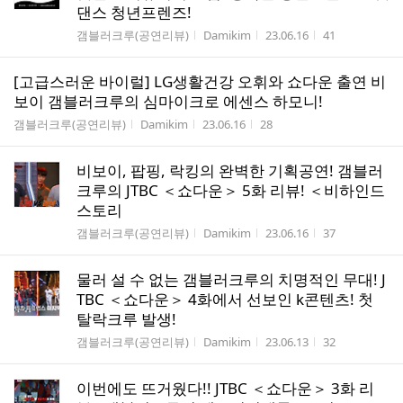
댄스 청년프렌즈!
게시판명
작성자
작성시간
조회수
갬블러크루(공연리뷰)
Damikim
23.06.16
41
[고급스러운 바이럴] LG생활건강 오휘와 쇼다운 출연 비
보이 갬블러크루의 심마이크로 에센스 하모니!
게시판명
작성자
작성시간
조회수
갬블러크루(공연리뷰)
Damikim
23.06.16
28
비보이, 팝핑, 락킹의 완벽한 기획공연! 갬블러
크루의 JTBC ＜쇼다운＞ 5화 리뷰! ＜비하인드
스토리
게시판명
작성자
작성시간
조회수
갬블러크루(공연리뷰)
Damikim
23.06.16
37
물러 설 수 없는 갬블러크루의 치명적인 무대! J
TBC ＜쇼다운＞ 4화에서 선보인 k콘텐츠! 첫
탈락크루 발생!
게시판명
작성자
작성시간
조회수
갬블러크루(공연리뷰)
Damikim
23.06.13
32
이번에도 뜨거웠다!! JTBC ＜쇼다운＞ 3화 리