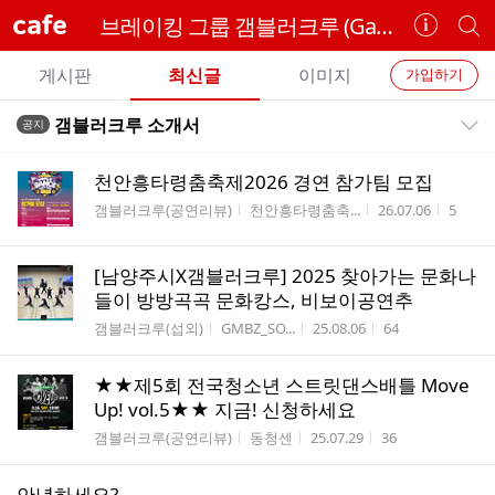
cafe
브레이킹 그룹 갬블러크루 (Gamblerz Crew) 소통카페
카
개
페
별
개
정
카
게시판
최신글
이미지
가입하기
보
별
페
전
전
보
검
갬블러크루 소개서
공지
카
공지목록 펼치기/접기
체
기
색
체
페
글
글
천안흥타령춤축제2026 경연 참가팀 모집
리
메
게시판명
작성자
작성시간
조회수
갬블러크루(공연리뷰)
천안흥타령춤축...
26.07.06
5
스
뉴
트
[남양주시X갬블러크루] 2025 찾아가는 문화나
들이 방방곡곡 문화캉스, 비보이공연추
게시판명
작성자
작성시간
조회수
갬블러크루(섭외)
GMBZ_SO...
25.08.06
64
★★제5회 전국청소년 스트릿댄스배틀 Move
Up! vol.5★★ 지금! 신청하세요
게시판명
작성자
작성시간
조회수
갬블러크루(공연리뷰)
동청센
25.07.29
36
안녕하세요?