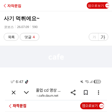
C
자작문집
앱으로보기
A
사기 먹튀에요~
F
작
작
조
코보스
26.07.09
590
성
성
회
E
자
시
수
글
가
글
목록
댓글
4
가
간
자
자
크
크
기
기
크
작
게
게