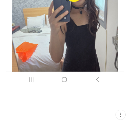
현
재
게
시