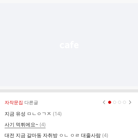
글
추
가
기
능
열
기
자작문집
다른글
현재페이지 1
2
3
4
댓
지금 유성 ㅁㄴㅇㄱㅈ
(
14
)
세
글
댓
사기 먹튀에요~
(
4
)
ㅇ
글
댓
대전 지금 갈마동 자취방 ㅇㄴ ㅇㄹ 대줄사람
(
4
)
대