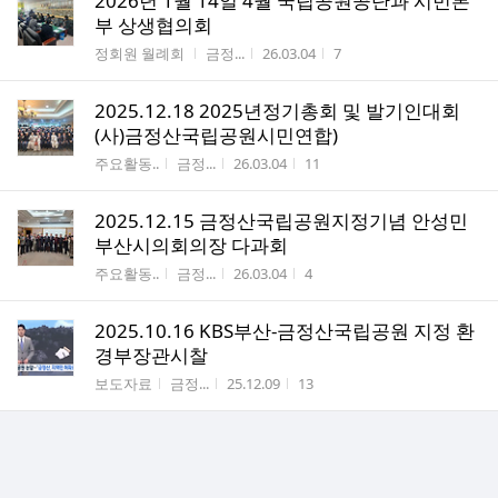
2026년 1월 14일 4월 국립공원공단과 시민본
부 상생협의회
게시판명
작성자
작성시간
조회수
정회원 월례회
금정...
26.03.04
7
2025.12.18 2025년정기총회 및 발기인대회
(사)금정산국립공원시민연합)
게시판명
작성자
작성시간
조회수
주요활동..
금정...
26.03.04
11
2025.12.15 금정산국립공원지정기념 안성민
부산시의회의장 다과회
게시판명
작성자
작성시간
조회수
주요활동..
금정...
26.03.04
4
2025.10.16 KBS부산-금정산국립공원 지정 환
경부장관시찰
게시판명
작성자
작성시간
조회수
보도자료
금정...
25.12.09
13