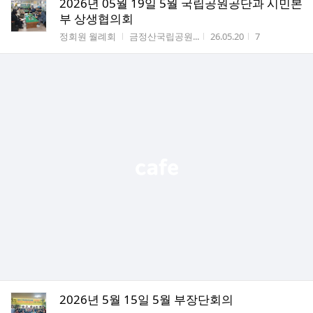
2026년 05월 19일 5월 국립공원공단과 시민본
부 상생협의회
게시판명
작성자
작성시간
조회수
정회원 월례회
금정산국립공원...
26.05.20
7
2026년 5월 15일 5월 부장단회의