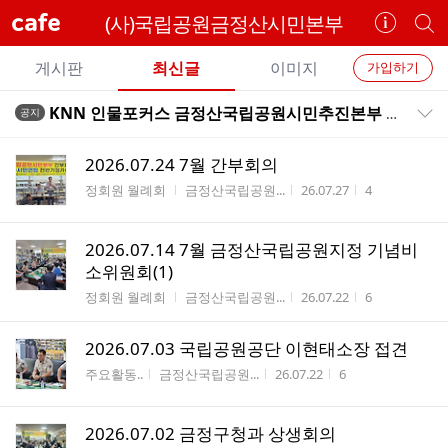
cafe
(사)국립공원금정산시민본부
카
개
페
별
개
정
카
게시판
최신글
이미지
가입하기
보
별
페
전
전
보
검
KNN 인물포커스 금정산국립공원시민추진본부 강종인대표 방송 영상
공지
카
공지목록 펼치기/접기
체
기
색
체
페
글
글
2026.07.24 7월 간부회의
리
메
게시판명
작성자
작성시간
조회수
정회원 월례회
금정산국립공원...
26.07.27
4
스
뉴
트
2026.07.14 7월 금정산국립공원지정 기념비
소위원회(1)
게시판명
작성자
작성시간
조회수
정회원 월례회
금정산국립공원...
26.07.22
6
2026.07.03 국립공원공단 이현태소장 접견
게시판명
작성자
작성시간
조회수
주요활동..
금정산국립공원...
26.07.22
6
2026.07.02 금정구청과 상생회의