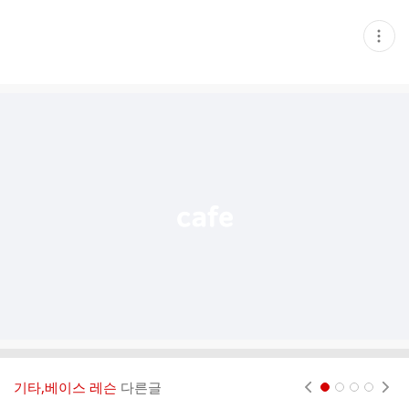
현
재
게
시
글
추
가
기
능
열
기
기타,베이스 레슨
다른글
현재페이지 1
2
3
4