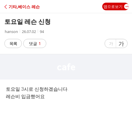
C
기타,베이스 레슨
앱으로보기
A
토요일 레슨 신청
F
작
작
조
hanson
26.07.02
94
성
성
회
E
자
시
수
글
가
글
목록
댓글
1
가
간
자
자
크
크
기
기
크
작
게
게
토요일 3시로 신청하겠습니다.
레슨비 입금했어요